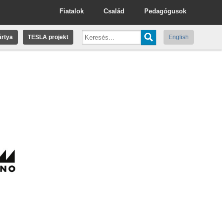
Fiatalok
Család
Pedagógusok
rtya
TESLA projekt
English