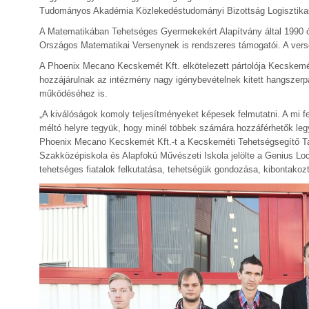
Tudományos Akadémia Közlekedéstudományi Bizottság Logisztikai 
A Matematikában Tehetséges Gyermekekért Alapítvány által 1990 ó
Országos Matematikai Versenynek is rendszeres támogatói. A vers
A Phoenix Mecano Kecskemét Kft. elkötelezett pártolója Kecskemét 
hozzájárulnak az intézmény nagy igénybevételnek kitett hangszer
működéséhez is.
„A kiválóságok komoly teljesítményeket képesek felmutatni. A mi f
méltó helyre tegyük, hogy minél többek számára hozzáférhetők legy
Phoenix Mecano Kecskemét Kft.-t a Kecskeméti Tehetségsegítő Ta
Szakközépiskola és Alapfokú Művészeti Iskola jelölte a Genius Loci
tehetséges fiatalok felkutatása, tehetségük gondozása, kibontakozta