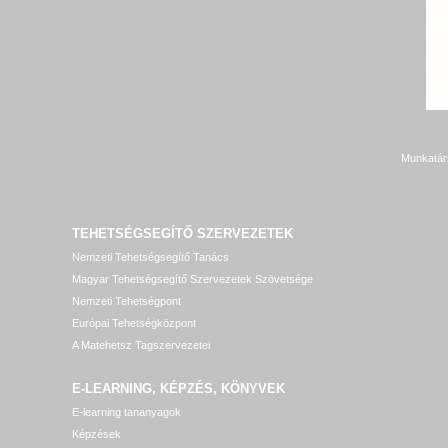
Munkatár
TEHETSÉGSEGÍTŐ SZERVEZETEK
Nemzeti Tehetségsegítő Tanács
Magyar Tehetségsegítő Szervezetek Szövetsége
Nemzeti Tehetségpont
Európai Tehetségközpont
A Matehetsz Tagszervezetei
E-LEARNING, KÉPZÉS, KÖNYVEK
E-learning tananyagok
Képzések