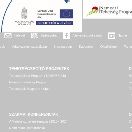
Hírlevél
Sajtószoba
A tehetség sokszínű
Naptár
sak
Adatkezelési szabályzat
Impresszum
Kapcsolat
Oldaltérkép
Pana
TEHETSÉGSEGÍTŐ
PROJEKTEK
D
Tehetséghidak Program (TÁMOP 3.4.5)
Bo
Nemzeti Tehetség Program
Fe
Tehetségek Magyarországa
T
Eg
SZAKMAI KONFERENCIÁK
O
A Matehetsz tehetségnapjai (2010 - 2024)
OP
Nemzetközi konferenciák
P