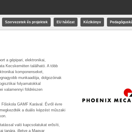
Szervezetek és projektek
EU hálózat
Kézikönyv
Pedagóguská
t a gépipari, elektronikai,
ata Kecskeméten található. A több
ktronikai komponenseket,
k legnagyobb munkaadója, dolgozóinak
ogisztikai folyamatokkal
ei valamennyi földrészen
 Főiskola GAMF Karával. Évről évre
n megkezdték a duális képzést műszaki
kon.
tással való kapcsolatukat erősíti,
i tanára, illetve a Magyar