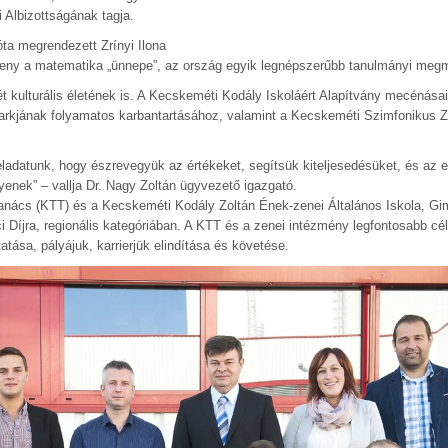
Albizottságának tagja.
ta megrendezett Zrínyi Ilona
eny a matematika „ünnepe”, az ország egyik legnépszerűbb tanulmányi megm
kulturális életének is. A Kecskeméti Kodály Iskoláért Alapítvány mecénásai
parkjának folyamatos karbantartásához, valamint a Kecskeméti Szimfonikus 
eladatunk, hogy észrevegyük az értékeket, segítsük kiteljesedésüket, és az
enek” – vallja Dr. Nagy Zoltán ügyvezető igazgató.
nács (KTT) és a Kecskeméti Kodály Zoltán Ének-zenei Általános Iskola, G
 Díjra, regionális kategóriában. A KTT és a zenei intézmény legfontosabb cé
tása, pályájuk, karrierjük elindítása és követése.