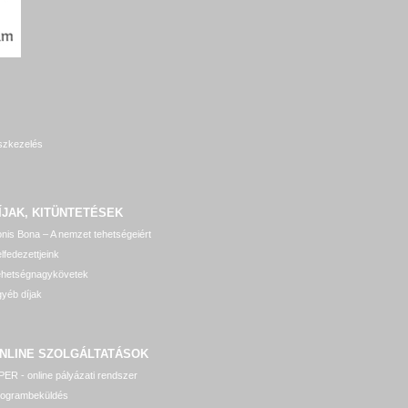
szkezelés
ÍJAK, KITÜNTETÉSEK
nis Bona – A nemzet tehetségeiért
lfedezettjeink
ehetségnagykövetek
yéb díjak
NLINE SZOLGÁLTATÁSOK
ER - online pályázati rendszer
rogrambeküldés