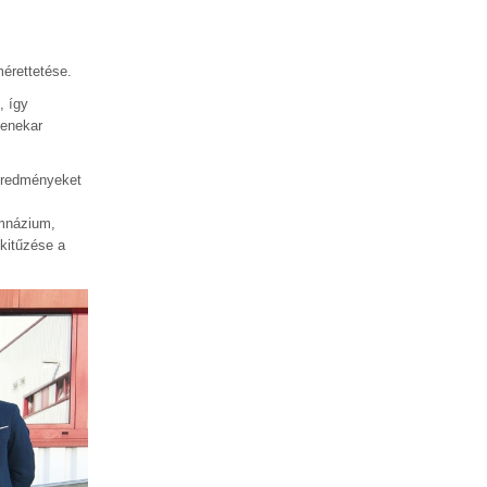
érettetése.
, így
Zenekar
 eredményeket
imnázium,
lkitűzése a