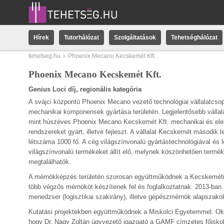
Hírek
Tutorhálózat
Szolgáltatások
Tehetséghálózat
tehetseg.hu
Phoenix Mecano Kecskemét Kft.
Phoenix Mecano Kecskemét Kft.
Genius Loci díj, regionális kategória
A svájci központú Phoenix Mecano vezető technológiai vállalatcsopor
mechanikai komponensek gyártása területén. Legjelentősebb vállal
mint húszéves Phoenix Mecano Kecskemét Kft. mechanikai és ele
rendszereket gyárt, illetve fejleszt. A vállalat Kecskemét másodi
létszáma 1000 fő. A cég világszínvonalú gyártástechnológiával és l
világszínvonalú termékeket állít elő, melynek köszönhetően termék
megtalálhatók.
A mérnökképzés területén szorosan együttműködnek a Kecskeméti
több végzős mérnököt készítenek fel és foglalkoztatnak. 2013-ba
menedzser (logisztikai szakirány), illetve gépészmérnök alapszako
Kutatási projektekben együttműködnek a Miskolci Egyetemmel. Okta
hogy Dr. Nagy Zoltán ügyvezető igazgató a GAMF címzetes főiskola