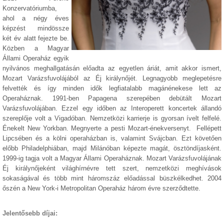
Konzervatóriumba,
ahol a négy éves
képzést mindössze
két év alatt fejezte be.
Közben a Magyar
Állami Operaház egyik
nyilvános meghallgatásán előadta az egyetlen áriát, amit akkor ismert,
Mozart Varázsfuvolájából az Éj királynőjét. Legnagyobb meglepetésre
felvették és így minden idők legfiatalabb magánénekese lett az
Operaháznak. 1991-ben Papagena szerepében debütált Mozart
Varázsfuvolájában. Ezzel egy időben az Interoperett koncertek állandó
szereplője volt a Vigadóban. Nemzetközi karrierje is gyorsan ívelt felfelé.
Énekelt New Yorkban. Megnyerte a pesti Mozart-énekversenyt. Fellépett
Lipcsében és a kölni operaházban is, valamint Svájcban. Ezt követően
előbb Philadelphiában, majd Milánóban képezte magát, ösztöndíjasként.
1999-ig tagja volt a Magyar Állami Operaháznak. Mozart Varázsfuvolájának
Éj királynőjeként világhírnévre tett szert, nemzetközi meghívások
sokaságával és több mint háromszáz előadással büszkélkedhet. 2004
őszén a New York-i Metropolitan Operaház három évre szerződtette.
Jelentősebb díjai: