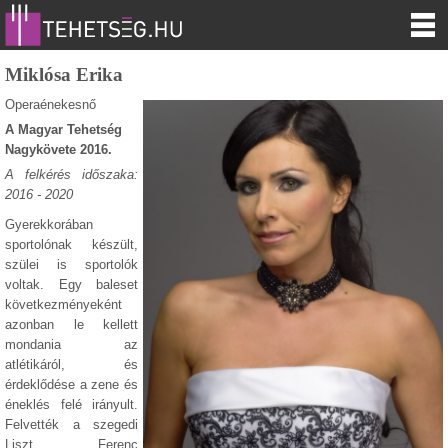
Miklósa Erika
Operaénekesnő
A Magyar Tehetség
Nagykövete 2016.
A felkérés időszaka:
2016 - 2020
Gyerekkorában
sportolónak készült,
szülei is sportolók
voltak. Egy baleset
következményeként
azonban le kellett
mondania az
atlétikáról, és
érdeklődése a zene és
éneklés felé irányult.
Felvették a szegedi
Liszt Ferenc