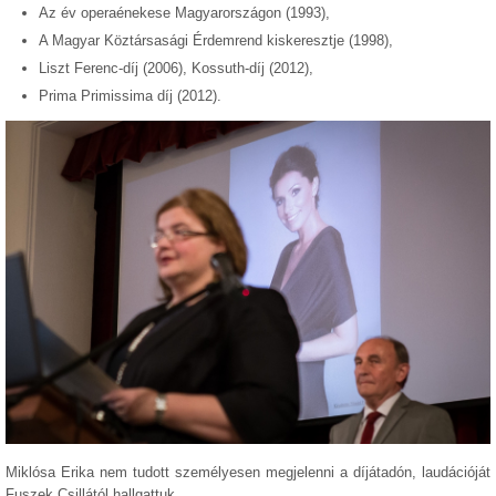
Az év operaénekese Magyarországon (1993),
A Magyar Köztársasági Érdemrend kiskeresztje (1998),
Liszt Ferenc-díj (2006), Kossuth-díj (2012),
Prima Primissima díj (2012).
Miklósa Erika nem tudott személyesen megjelenni a díjátadón, laudációját
Fuszek Csillától hallgattuk.