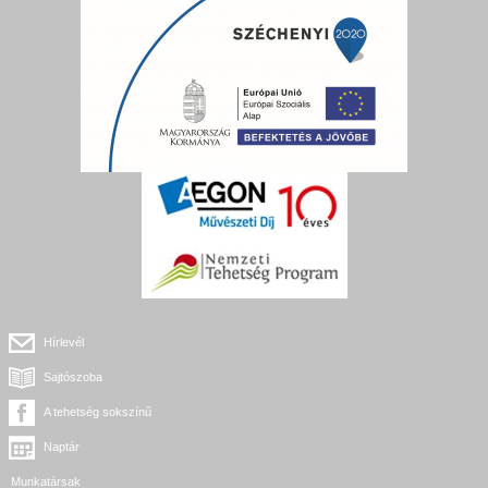
Hírlevél
Sajtószoba
A tehetség sokszínű
Naptár
Munkatársak