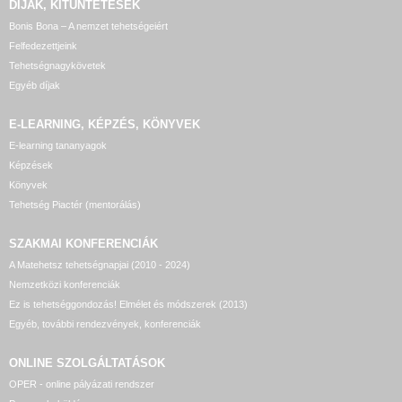
DÍJAK, KITÜNTETÉSEK
Bonis Bona – A nemzet tehetségeiért
Felfedezettjeink
Tehetségnagykövetek
Egyéb díjak
E-LEARNING, KÉPZÉS, KÖNYVEK
E-learning tananyagok
Képzések
Könyvek
Tehetség Piactér (mentorálás)
SZAKMAI KONFERENCIÁK
A Matehetsz tehetségnapjai (2010 - 2024)
Nemzetközi konferenciák
Ez is tehetséggondozás! Elmélet és módszerek (2013)
Egyéb, további rendezvények, konferenciák
ONLINE SZOLGÁLTATÁSOK
OPER - online pályázati rendszer