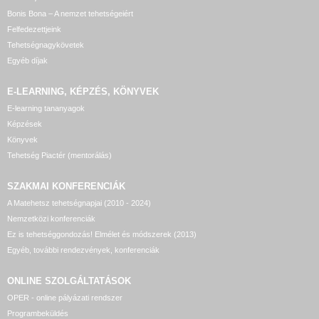
Bonis Bona – A nemzet tehetségeiért
Felfedezettjeink
Tehetségnagykövetek
Egyéb díjak
E-LEARNING, KÉPZÉS, KÖNYVEK
E-learning tananyagok
Képzések
Könyvek
Tehetség Piactér (mentorálás)
SZAKMAI KONFERENCIÁK
A Matehetsz tehetségnapjai (2010 - 2024)
Nemzetközi konferenciák
Ez is tehetséggondozás! Elmélet és módszerek (2013)
Egyéb, további rendezvények, konferenciák
ONLINE SZOLGÁLTATÁSOK
OPER - online pályázati rendszer
Programbeküldés