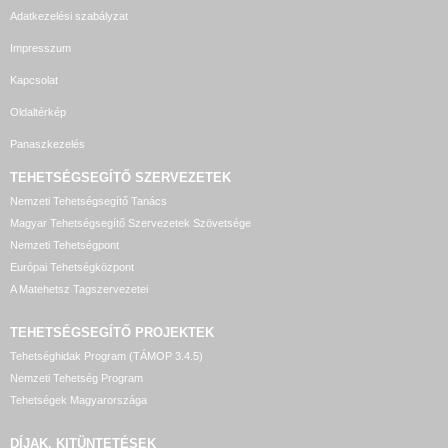
Adatkezelési szabályzat
Impresszum
Kapcsolat
Oldaltérkép
Panaszkezelés
TEHETSÉGSEGÍTŐ SZERVEZETEK
Nemzeti Tehetségsegítő Tanács
Magyar Tehetségsegítő Szervezetek Szövetsége
Nemzeti Tehetségpont
Európai Tehetségközpont
A Matehetsz Tagszervezetei
TEHETSÉGSEGÍTŐ
PROJEKTEK
Tehetséghidak Program (TÁMOP 3.4.5)
Nemzeti Tehetség Program
Tehetségek Magyarországa
DÍJAK, KITÜNTETÉSEK