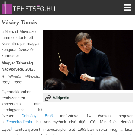
Vásáry Tamás
a Nemzet Művésze
címmel kitüntetett,
Kossuth-díjas magyar
zongoraművész és
karmester
Magyar Tehetség
Nagykövete, 2017.
A felkérés időszaka:
2017 - 2021
Gyermekkorában
rendszeresen
Wikipédia
koncertezik mint
csodagyerek. 10
évesen
Dohnányi Ernő
tanítványa, 14 évesen megnyeri
a
Zeneakadémia
Liszt-versenyének első díját. Gát József és Hernádi
]
Lajos
tanítványaként művészdiplomáját 1953-ban szerzi meg a Liszt