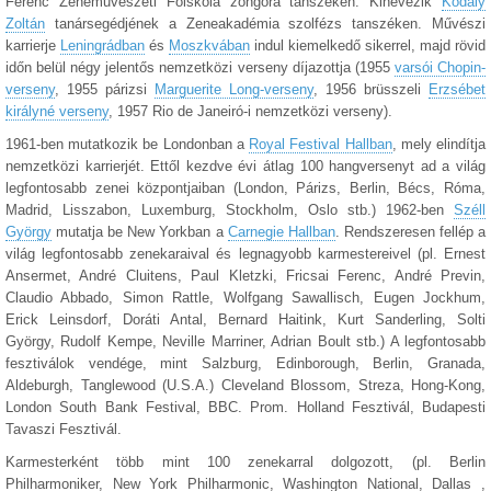
Ferenc Zeneművészeti Főiskola zongora tanszékén. Kinevezik
Kodály
Zoltán
tanársegédjének a Zeneakadémia szolfézs tanszéken. Művészi
karrierje
Leningrádban
és
Moszkvában
indul kiemelkedő sikerrel, majd rövid
időn belül négy jelentős nemzetközi verseny díjazottja (1955
varsói Chopin-
verseny
, 1955 párizsi
Marguerite Long-verseny
, 1956 brüsszeli
Erzsébet
királyné verseny
, 1957 Rio de Janeiró-i nemzetközi verseny).
1961-ben mutatkozik be Londonban a
Royal Festival Hallban
, mely elindítja
nemzetközi karrierjét. Ettől kezdve évi átlag 100 hangversenyt ad a világ
legfontosabb zenei központjaiban (London, Párizs, Berlin, Bécs, Róma,
Madrid, Lisszabon, Luxemburg, Stockholm, Oslo stb.) 1962-ben
Széll
György
mutatja be New Yorkban a
Carnegie Hallban
. Rendszeresen fellép a
világ legfontosabb zenekaraival és legnagyobb karmestereivel (pl. Ernest
Ansermet, André Cluitens, Paul Kletzki, Fricsai Ferenc, André Previn,
Claudio Abbado, Simon Rattle, Wolfgang Sawallisch, Eugen Jockhum,
Erick Leinsdorf, Doráti Antal, Bernard Haitink, Kurt Sanderling, Solti
György, Rudolf Kempe, Neville Marriner, Adrian Boult stb.) A legfontosabb
fesztiválok vendége, mint Salzburg, Edinborough, Berlin, Granada,
Aldeburgh, Tanglewood (U.S.A.) Cleveland Blossom, Streza, Hong-Kong,
London South Bank Festival, BBC. Prom. Holland Fesztivál, Budapesti
Tavaszi Fesztivál.
Karmesterként több mint 100 zenekarral dolgozott, (pl. Berlin
Philharmoniker, New York Philharmonic, Washington National, Dallas ,