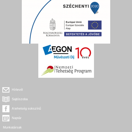
Hírlevél
Sajtószoba
A tehetség sokszínű
Naptár
Munkatársak