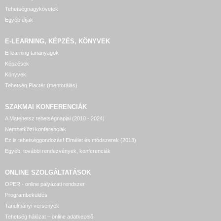
Tehetségnagykövetek
Egyéb díjak
E-LEARNING, KÉPZÉS, KÖNYVEK
E-learning tananyagok
Képzések
Könyvek
Tehetség Piactér (mentorálás)
SZAKMAI KONFERENCIÁK
A Matehetsz tehetségnapjai (2010 - 2024)
Nemzetközi konferenciák
Ez is tehetséggondozás! Elmélet és módszerek (2013)
Egyéb, további rendezvények, konferenciák
ONLINE SZOLGÁLTATÁSOK
OPER - online pályázati rendszer
Programbeküldés
Tanulmányi versenyek
Tehetség hálózat – online adatkezelő