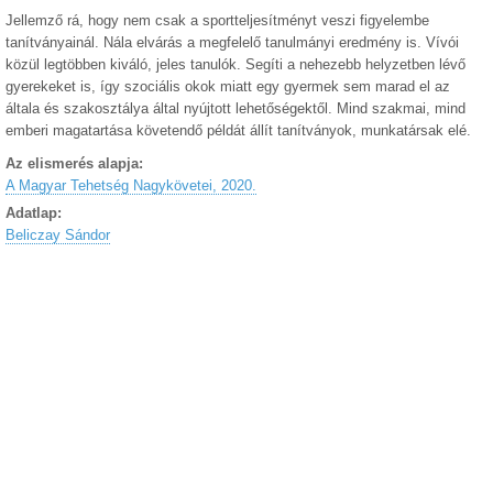
Jellemző rá, hogy nem csak a sportteljesítményt veszi figyelembe
tanítványainál. Nála elvárás a megfelelő tanulmányi eredmény is. Vívói
közül legtöbben kiváló, jeles tanulók. Segíti a nehezebb helyzetben lévő
gyerekeket is, így szociális okok miatt egy gyermek sem marad el az
általa és szakosztálya által nyújtott lehetőségektől. Mind szakmai, mind
emberi magatartása követendő példát állít tanítványok, munkatársak elé.
Az elismerés alapja:
A Magyar Tehetség Nagykövetei, 2020.
Adatlap:
Beliczay Sándor