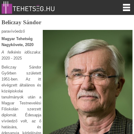
Beliczay Sándor
paravívóedző
Magyar Tehetség
Nagykövete, 2020
A felkérés időszaka
:
2020 - 2025
Beliczay Sándor
Győrben született
1951-ben. Az itt
elvégzett általános és
középiskolai
tanulmányok után a
Magyar Testnevelési
Főiskolán szerzett
diplomát. Édesapja
vívóedző volt, az ő
hatására, és
édesanyja kérlelésére