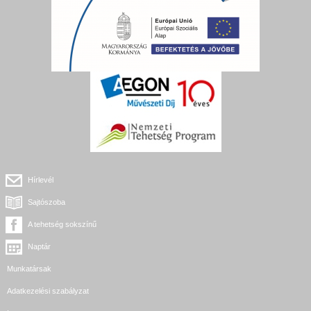
Hírlevél
Sajtószoba
A tehetség sokszínű
Naptár
Munkatársak
Adatkezelési szabályzat