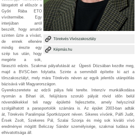
látogatott el először a
Győri Rába ETO
vívótermébe. Egy
interjúban arról
beszélt, hogy amatőr
szinten űzte a vívást,
Törekvés Vívószakosztály
de ennek ellenére
mindig érezte egy
Képmás.hu
szép tus után, hogy
megérte a sok,
fárasztó edzés. S
zakmai pályafutását az
Újpesti Dózsában kezdte meg,
majd a BVSC-ben folytatta. Szinte a semmiből építette ki azt a
tőrszakosztályt, mely mára Törekvés néven az egyik jelentős utánpótlás
bázisává vált Magyarországon.
Gyerekszeretete az edzői pálya felé terelte. Intenzív munkálkodása
nyomán a Bihari úti, felújításra szoruló pályát rövid időn belül
növendékekkel teli nagy épületté fejlesztette, amely helyszínül
szolgálhatott a parasportolók számára is. Az épület 2003-ban adták
át,
Törekvés Paralimpiai Sportközpont néven.
Sikeres vívóink, Pálfi Judit,
Érsek Zsolt, Szekeres Pál, Szalai Szonja és még sok kiváló vívó
eredményei mögött Beliczay Sándor személyisége, szakmai
tudása és
elhivatottsága
áll.