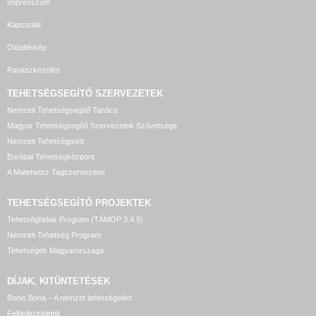
Impresszum
Kapcsolat
Oldaltérkép
Panaszkezelés
TEHETSÉGSEGÍTŐ SZERVEZETEK
Nemzeti Tehetségsegítő Tanács
Magyar Tehetségsegítő Szervezetek Szövetsége
Nemzeti Tehetségpont
Európai Tehetségközpont
A Matehetsz Tagszervezetei
TEHETSÉGSEGÍTŐ
PROJEKTEK
Tehetséghidak Program (TÁMOP 3.4.5)
Nemzeti Tehetség Program
Tehetségek Magyarországa
DÍJAK, KITÜNTETÉSEK
Bonis Bona – A nemzet tehetségeiért
Felfedezettjeink