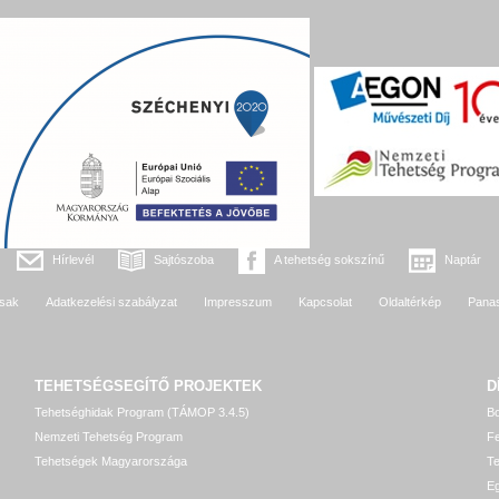
Hírlevél
Sajtószoba
A tehetség sokszínű
Naptár
sak
Adatkezelési szabályzat
Impresszum
Kapcsolat
Oldaltérkép
Pana
TEHETSÉGSEGÍTŐ
PROJEKTEK
D
Tehetséghidak Program (TÁMOP 3.4.5)
Bo
Nemzeti Tehetség Program
Fe
Tehetségek Magyarországa
T
Eg