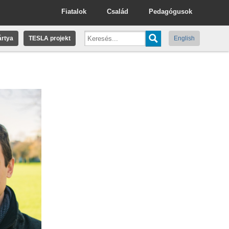
Fiatalok
Család
Pedagógusok
rtya
TESLA projekt
English