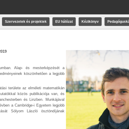
Szervezetek és projektek
EU hálózat
Kézikönyv
Pedagóguská
2019
iumban. Alap- és mesterképzését a
redményeinek köszönhetően a legjobb
tási területe az elméleti matematikán
utatókkal közös publikációja van, és
anchesterben és Linzben. Munkájával
n évben a Cambridge-i Egyetem legjobb
tását Sólyom László ösztöndíjának