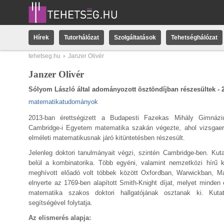
Hírek
Tutorhálózat
Szolgáltatások
Tehetséghálózat
tehetseg.hu
Janzer Olivér
Janzer Olivér
Sólyom László által adományozott ösztöndíjban részesültek - 
matematikatudományok
2013-ban érettségizett a Budapesti Fazekas Mihály Gimnáz
Cambridge-i Egyetem matematika szakán végezte, ahol vizsgae
elméleti matematikusnak járó kitüntetésben részesült.
Jelenleg doktori tanulmányait végzi, szintén Cambridge-ben. Kuta
belül a kombinatorika. Több egyéni, valamint nemzetközi hírű k
meghívott előadó volt többek között Oxfordban, Warwickban, M
elnyerte az 1769-ben alapított Smith-Knight díjat, melyet minde
matematika szakos doktori hallgatójának osztanak ki. Kuta
segítségével folytatja.
Az elismerés alapja: