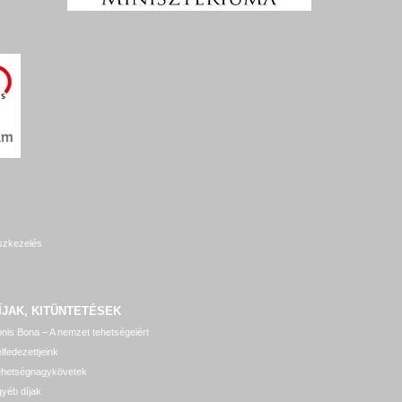
szkezelés
ÍJAK, KITÜNTETÉSEK
nis Bona – A nemzet tehetségeiért
lfedezettjeink
ehetségnagykövetek
yéb díjak