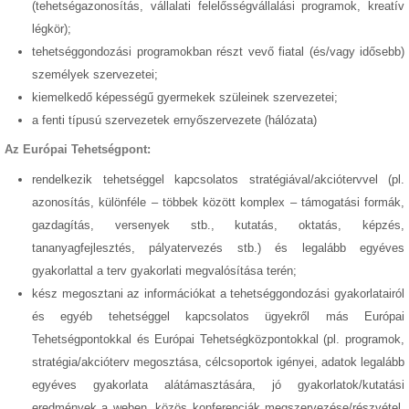
(tehetségazonosítás, vállalati felelősségvállalási programok, kreatív
légkör);
tehetséggondozási programokban részt vevő fiatal (és/vagy idősebb)
személyek szervezetei;
kiemelkedő képességű gyermekek szüleinek szervezetei;
a fenti típusú szervezetek ernyőszervezete (hálózata)
Az Európai Tehetségpont:
rendelkezik tehetséggel kapcsolatos stratégiával/akciótervvel (pl.
azonosítás, különféle
–
többek között komplex – támogatási formák,
gazdagítás, versenyek stb., kutatás, oktatás, képzés,
tananyagfejlesztés, pályatervezés stb.) és legalább egyéves
gyakorlattal a terv gyakorlati megvalósítása terén;
kész megosztani az információkat a tehetséggondozási gyakorlatairól
és egyéb tehetséggel kapcsolatos ügyekről más Európai
Tehetségpontokkal és Európai Tehetségközpontokkal (pl. programok,
stratégia/akcióterv megosztása, célcsoportok igényei, adatok legalább
egyéves gyakorlata alátámasztására, jó gyakorlatok/kutatási
eredmények a weben, közös konferenciák megszervezése/részvétel,