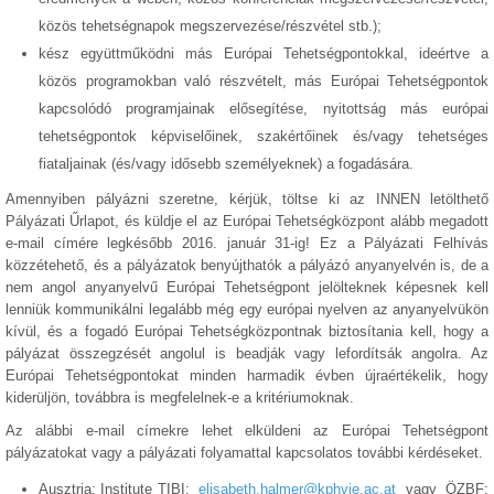
közös tehetségnapok megszervezése/részvétel stb.);
kész együttműködni más Európai Tehetségpontokkal, ideértve a
közös programokban való részvételt, más Európai Tehetségpontok
kapcsolódó programjainak elősegítése, nyitottság más európai
tehetségpontok képviselőinek, szakértőinek és/vagy tehetséges
fiataljainak (és/vagy idősebb személyeknek) a fogadására.
Amennyiben pályázni szeretne, kérjük, töltse ki az INNEN letölthető
Pályázati Űrlapot, és küldje el az Európai Tehetségközpont alább megadott
e-mail címére legkésőbb 2016. január 31-ig! Ez a Pályázati Felhívás
közzétehető, és a pályázatok benyújthatók a pályázó anyanyelvén is, de a
nem angol anyanyelvű Európai Tehetségpont jelölteknek képesnek kell
lenniük kommunikálni legalább még egy európai nyelven az anyanyelvükön
kívül, és a fogadó Európai Tehetségközpontnak biztosítania kell, hogy a
pályázat összegzését angolul is beadják vagy lefordítsák angolra. Az
Európai Tehetségpontokat minden harmadik évben újraértékelik, hogy
kiderüljön, továbbra is megfelelnek-e a kritériumoknak.
Az alábbi e-mail címekre lehet elküldeni az Európai Tehetségpont
pályázatokat vagy a pályázati folyamattal kapcsolatos további kérdéseket.
Ausztria: Institute TIBI:
elisabeth.halmer@kphvie.ac.at
vagy ÖZBF: