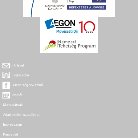
Hírlevél
Sajtószoba
A tehetség sokszínű
Naptár
Munkatársak
Adatkezelési szabályzat
Impresszum
Kapcsolat