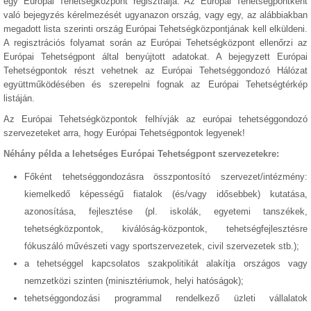
egy Európai Tehetségközpont regisztrálja. Az Európai Tehetségpontként
való bejegyzés kérelmezését ugyanazon ország, vagy egy, az alábbiakban
megadott lista szerinti ország Európai Tehetségközpontjának kell elküldeni.
A regisztrációs folyamat során az Európai Tehetségközpont ellenőrzi az
Európai Tehetségpont által benyújtott adatokat. A bejegyzett Európai
Tehetségpontok részt vehetnek az Európai Tehetséggondozó Hálózat
együttműködésében és szerepelni fognak az Európai Tehetségtérkép
listáján.
Az Európai Tehetségközpontok felhívják az európai tehetséggondozó
szervezeteket arra, hogy Európai Tehetségpontok legyenek!
Néhány példa a lehetséges Európai Tehetségpont szervezetekre:
Főként tehetséggondozásra összpontosító szervezet/intézmény:
kiemelkedő képességű fiatalok (és/vagy idősebbek) kutatása,
azonosítása, fejlesztése (pl. iskolák, egyetemi tanszékek,
tehetségközpontok, kiválóság-központok, tehetségfejlesztésre
fókuszáló művészeti vagy sportszervezetek, civil szervezetek stb.);
a tehetséggel kapcsolatos szakpolitikát alakítja országos vagy
nemzetközi szinten (minisztériumok, helyi hatóságok);
tehetséggondozási programmal rendelkező üzleti vállalatok