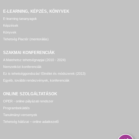
E-LEARNING, KÉPZÉS, KÖNYVEK
E-learning tananyagok
Képzések
Könyvek
Tehetség Piactér (mentorálás)
SZAKMAI KONFERENCIÁK
A Matehetsz tehetségnapjai (2010 - 2024)
Nemzetközi konferenciák
Ez is tehetséggondozás! Elmélet és módszerek (2013)
Egyéb, további rendezvények, konferenciák
ONLINE SZOLGÁLTATÁSOK
OPER - online pályázati rendszer
Programbeküldés
Tanulmányi versenyek
Tehetség hálózat – online adatkezelő