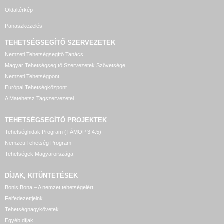
Oldaltérkép
Panaszkezelés
TEHETSÉGSEGÍTŐ SZERVEZETEK
Nemzeti Tehetségsegítő Tanács
Magyar Tehetségsegítő Szervezetek Szövetsége
Nemzeti Tehetségpont
Európai Tehetségközpont
A Matehetsz Tagszervezetei
TEHETSÉGSEGÍTŐ
PROJEKTEK
Tehetséghidak Program (TÁMOP 3.4.5)
Nemzeti Tehetség Program
Tehetségek Magyarországa
DÍJAK, KITÜNTETÉSEK
Bonis Bona – A nemzet tehetségeiért
Felfedezettjeink
Tehetségnagykövetek
Egyéb díjak