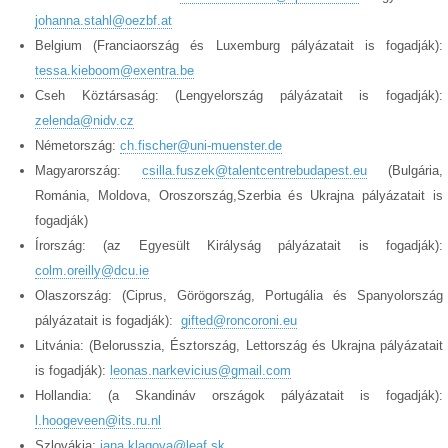
johanna.stahl@oezbf.at
Belgium (Franciaország és Luxemburg pályázatait is fogadják):
tessa.kieboom@exentra.be
Cseh Köztársaság: (Lengyelország pályázatait is fogadják):
zelenda@nidv.cz
Németország:
ch.fischer@uni-muenster.de
Magyarország:
csilla.fuszek@talentcentrebudapest.eu
(Bulgária,
Románia, Moldova, Oroszország,Szerbia és Ukrajna pályázatait is
fogadják)
Írország: (az Egyesült Királyság pályázatait is fogadják):
colm.oreilly@dcu.ie
Olaszország: (Ciprus, Görögország, Portugália és Spanyolország
pályázatait is fogadják):
gifted@roncoroni.eu
Litvánia: (Belorusszia, Észtország, Lettország és Ukrajna pályázatait
is fogadják):
leonas.narkevicius@gmail.com
Hollandia: (a Skandináv országok pályázatait is fogadják):
l.hoogeveen@its.ru.nl
Szlovákia:
jana.klagova@leaf.sk