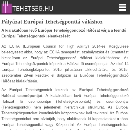
Pályázat Európai Tehetségponttá váláshoz
A kialakulóban levő Európai Tehetséggondozó Hálózat várja a leendő
Európai Tehetségpontok jelentkezését
Az ECHA (European Council for High Ability) 2014-es Közgyűlése
beleegyezett abba, hogy az ECHA támogatást, szabályozást és útmutatást
biztosítson az Európai Tehetséggondozó Hálózat kialakításához. Az
Európai Tehetségközpontok képezik a Hálózat fő csomópontjait. Az első 14
Európai Tehetségközpontot 2015 júliusában akkreditálták, és 2015.
szeptember 29-én kezdtek el dolgozni az
Európai Tehetséggondozó
Hálózat kialakításán.
Az Európai Tehetségpontok lesznek az
Európai Tehetséggondozó
Hálózat csomópontjai
. A kialakulóban levő Európai Tehetséggondozó
Hálózat fő csomópontjai (Tehetségközpontok) és csomópontjai
(Tehetségpontok) nem jelentenek hierarchikus struktúrát. Az Európai
Tehetségközpontokat koordinációs központoknak kell tekinteni. Az Európai
Tehetségpontokat arra bíztatják, hogy alakítsanak ki kapcsolatokat a többi
Európai Tehetségponttal vagy Központtal. Az Európai Tehetségpontokat