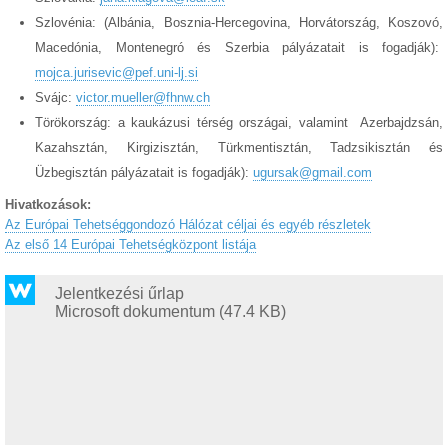
Szlovénia: (Albánia, Bosznia-Hercegovina, Horvátország, Koszovó,
Macedónia, Montenegró és Szerbia pályázatait is fogadják):
mojca.jurisevic@pef.uni-lj.si
Svájc:
victor.mueller@fhnw.ch
Törökország: a kaukázusi térség országai, valamint Azerbajdzsán,
Kazahsztán, Kirgizisztán, Türkmentisztán, Tadzsikisztán és
Üzbegisztán pályázatait is fogadják):
ugursak@gmail.com
Hivatkozások:
Az Európai Tehetséggondozó Hálózat céljai és egyéb részletek
Az első 14 Európai Tehetségközpont listája
Jelentkezési űrlap
Microsoft dokumentum (47.4 KB)