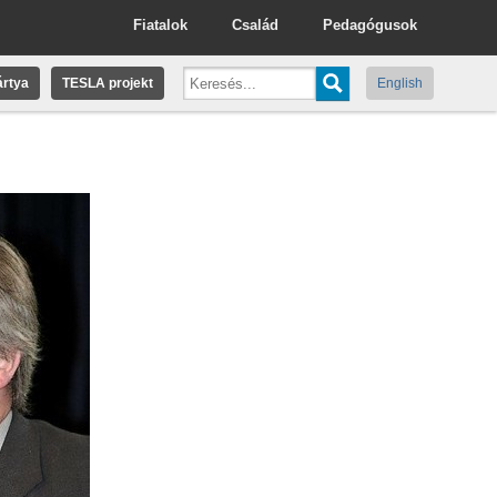
Fiatalok
Család
Pedagógusok
rtya
TESLA projekt
English