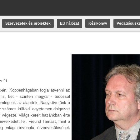
Szervezetek és projektek
EU hálózat
Kézikönyv
Pedagóguská
e”-t.
2-án, Koppenhágában fogja átvenni az
t is, két - szintén magyar - tudóssal
 emlegetik az alapítók. Nagykövetünk a
r számos külföldi egyetemen dolgozott
égezte, világsikereit hazánkban érte
velkedett fel. Freund Tamást, mint a
 világszínvonalú érvényesülésének