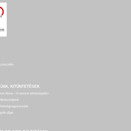
szkezelés
ÍJAK, KITÜNTETÉSEK
nis Bona – A nemzet tehetségeiért
lfedezettjeink
ehetségnagykövetek
yéb díjak