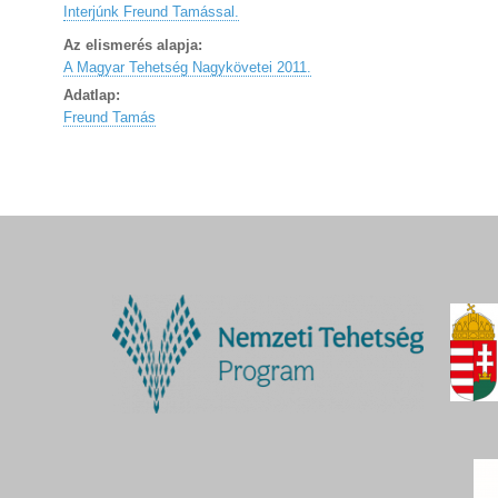
Interjúnk Freund Tamással.
Az elismerés alapja:
A Magyar Tehetség Nagykövetei 2011.
Adatlap:
Freund Tamás