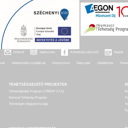
Hírlevél
Sajtószoba
A tehetség sokszínű
Naptár
sak
Adatkezelési szabályzat
Impresszum
Kapcsolat
Oldaltérkép
Pana
TEHETSÉGSEGÍTŐ
PROJEKTEK
D
Tehetséghidak Program (TÁMOP 3.4.5)
Bo
Nemzeti Tehetség Program
Fe
Tehetségek Magyarországa
T
Eg