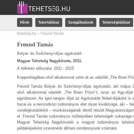
Hírek
Tutorhálózat
Szolgáltatások
Tehetséghálózat
tehetseg.hu
Freund Tamás
Freund Tamás
Bolyai- és Széchenyi-díjas agykutató
Magyar Tehetség Nagykövete, 2011.
A felkérés időszaka: 2011 - 2015
Koppenhágában első alkalommal vette át az odaítélt „The Brain Priz
Freund Tamás Bolyai- és Széchenyi-díjas agykutató, aki május 
első alkalommal odaítélt „The Brain Prize”-t, azaz az Agy-díja
együttesen. Az igen rangos díjat az Agykutatók Nobel-díjaként is
hazai és a nemzetközi tudományos élet olyan kiválósága, aki – bá
vendégkutatóként – munkásságának döntő részét Magyarországon v
el. Freund Tamás tudományos műhelyében tehetségek sokasága ne
Magyar Tehetség Nagykövetét a magyar tudományos tehetség
példaképeként szeretnénk állítani mindannyiunk számára.