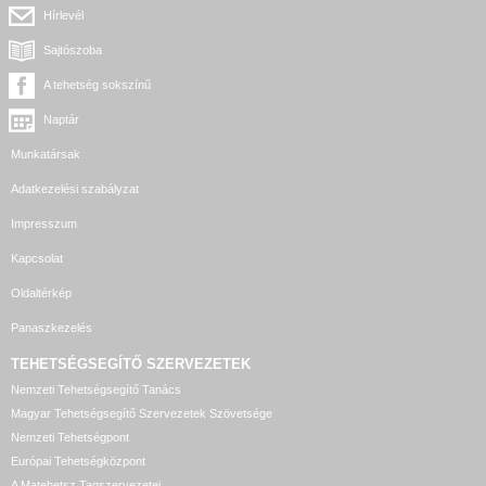
Hírlevél
Sajtószoba
A tehetség sokszínű
Naptár
Munkatársak
Adatkezelési szabályzat
Impresszum
Kapcsolat
Oldaltérkép
Panaszkezelés
TEHETSÉGSEGÍTŐ SZERVEZETEK
Nemzeti Tehetségsegítő Tanács
Magyar Tehetségsegítő Szervezetek Szövetsége
Nemzeti Tehetségpont
Európai Tehetségközpont
A Matehetsz Tagszervezetei