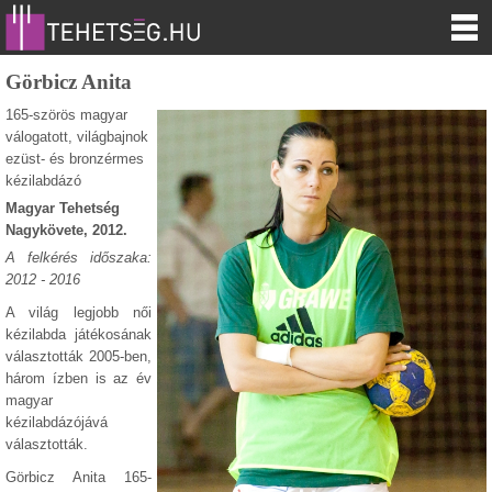
Görbicz Anita
165-szörös magyar
válogatott, világbajnok
ezüst- és bronzérmes
kézilabdázó
Magyar Tehetség
Nagykövete, 2012.
A felkérés időszaka:
2012 - 2016
A világ legjobb női
kézilabda játékosának
választották 2005-ben,
három ízben is az év
magyar
kézilabdázójává
választották.
Görbicz Anita 165-