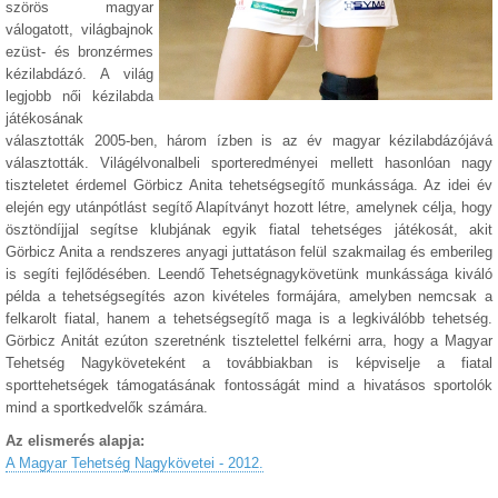
szörös magyar
válogatott, világbajnok
ezüst- és bronzérmes
kézilabdázó. A világ
legjobb női kézilabda
játékosának
választották 2005-ben, három ízben is az év magyar kézilabdázójává
választották. Világélvonalbeli sporteredményei mellett hasonlóan nagy
tiszteletet érdemel Görbicz Anita tehetségsegítő munkássága. Az idei év
elején egy utánpótlást segítő Alapítványt hozott létre, amelynek célja, hogy
ösztöndíjjal segítse klubjának egyik fiatal tehetséges játékosát, akit
Görbicz Anita a rendszeres anyagi juttatáson felül szakmailag és emberileg
is segíti fejlődésében. Leendő Tehetségnagykövetünk munkássága kiváló
példa a tehetségsegítés azon kivételes formájára, amelyben nemcsak a
felkarolt fiatal, hanem a tehetségsegítő maga is a legkiválóbb tehetség.
Görbicz Anitát ezúton szeretnénk tisztelettel felkérni arra, hogy a Magyar
Tehetség Nagyköveteként a továbbiakban is képviselje a fiatal
sporttehetségek támogatásának fontosságát mind a hivatásos sportolók
mind a sportkedvelők számára.
Az elismerés alapja:
A Magyar Tehetség Nagykövetei - 2012.