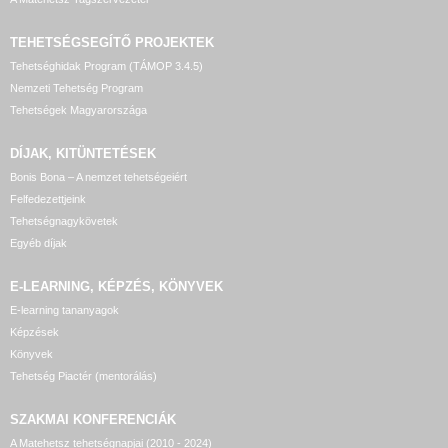
TEHETSÉGSEGÍTŐ
PROJEKTEK
Tehetséghidak Program (TÁMOP 3.4.5)
Nemzeti Tehetség Program
Tehetségek Magyarországa
DÍJAK, KITÜNTETÉSEK
Bonis Bona – A nemzet tehetségeiért
Felfedezettjeink
Tehetségnagykövetek
Egyéb díjak
E-LEARNING, KÉPZÉS, KÖNYVEK
E-learning tananyagok
Képzések
Könyvek
Tehetség Piactér (mentorálás)
SZAKMAI KONFERENCIÁK
A Matehetsz tehetségnapjai (2010 - 2024)