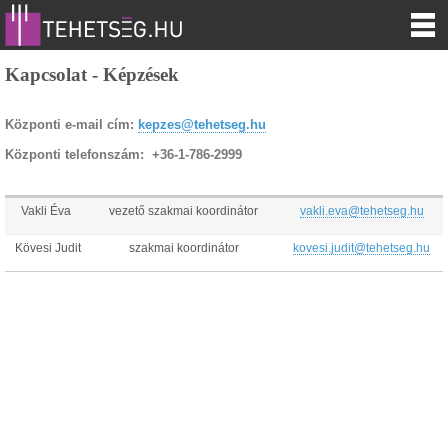
Kapcsolat - Képzések
Központi e-mail cím:
kepzes@tehetseg.hu
Központi telefonszám: +36-1-786-2999
Vakli Éva
vezető szakmai koordinátor
vakli.eva@tehetseg.hu
Kövesi Judit
szakmai koordinátor
kovesi.judit@tehetseg.hu