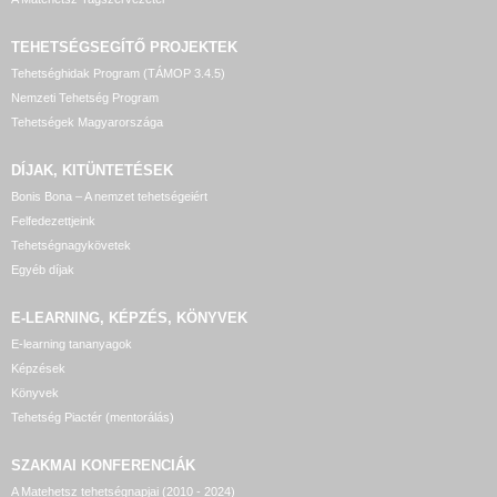
TEHETSÉGSEGÍTŐ
PROJEKTEK
Tehetséghidak Program (TÁMOP 3.4.5)
Nemzeti Tehetség Program
Tehetségek Magyarországa
DÍJAK, KITÜNTETÉSEK
Bonis Bona – A nemzet tehetségeiért
Felfedezettjeink
Tehetségnagykövetek
Egyéb díjak
E-LEARNING, KÉPZÉS, KÖNYVEK
E-learning tananyagok
Képzések
Könyvek
Tehetség Piactér (mentorálás)
SZAKMAI KONFERENCIÁK
A Matehetsz tehetségnapjai (2010 - 2024)