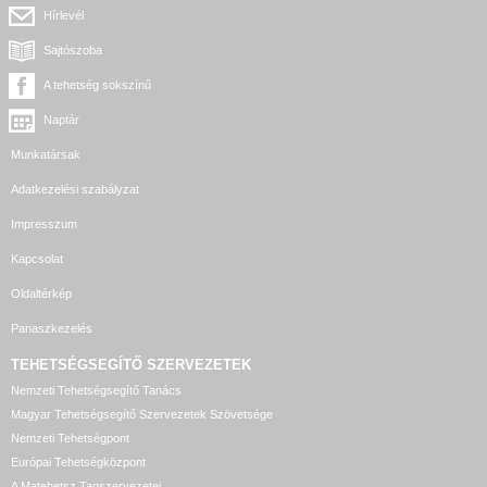
Hírlevél
Sajtószoba
A tehetség sokszínű
Naptár
Munkatársak
Adatkezelési szabályzat
Impresszum
Kapcsolat
Oldaltérkép
Panaszkezelés
TEHETSÉGSEGÍTŐ SZERVEZETEK
Nemzeti Tehetségsegítő Tanács
Magyar Tehetségsegítő Szervezetek Szövetsége
Nemzeti Tehetségpont
Európai Tehetségközpont
A Matehetsz Tagszervezetei