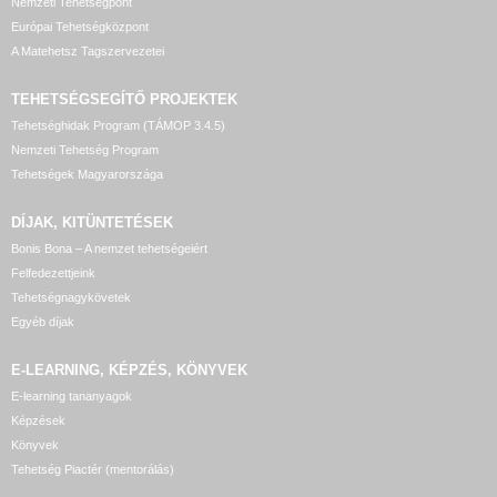
Nemzeti Tehetségpont
Európai Tehetségközpont
A Matehetsz Tagszervezetei
TEHETSÉGSEGÍTŐ
PROJEKTEK
Tehetséghidak Program (TÁMOP 3.4.5)
Nemzeti Tehetség Program
Tehetségek Magyarországa
DÍJAK, KITÜNTETÉSEK
Bonis Bona – A nemzet tehetségeiért
Felfedezettjeink
Tehetségnagykövetek
Egyéb díjak
E-LEARNING, KÉPZÉS, KÖNYVEK
E-learning tananyagok
Képzések
Könyvek
Tehetség Piactér (mentorálás)