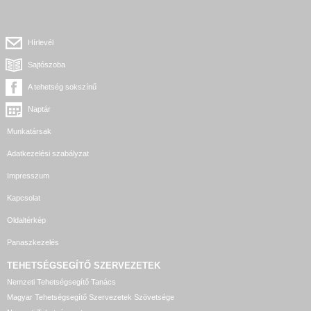
Hírlevél
Sajtószoba
A tehetség sokszínű
Naptár
Munkatársak
Adatkezelési szabályzat
Impresszum
Kapcsolat
Oldaltérkép
Panaszkezelés
TEHETSÉGSEGÍTŐ SZERVEZETEK
Nemzeti Tehetségsegítő Tanács
Magyar Tehetségsegítő Szervezetek Szövetsége