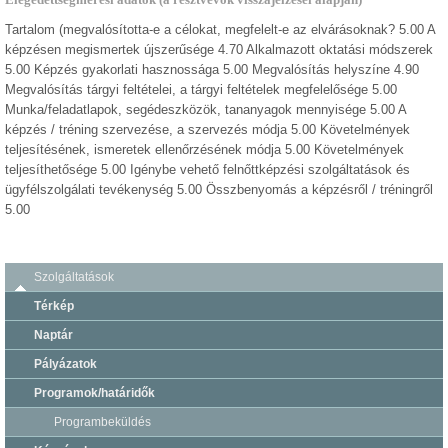
Elégedettségmérési adatok (a résztvevők visszajelzései alapján)
Tartalom (megvalósította-e a célokat, megfelelt-e az elvárásoknak? 5.00 A
képzésen megismertek újszerűsége 4.70 Alkalmazott oktatási módszerek
5.00 Képzés gyakorlati hasznossága 5.00 Megvalósítás helyszíne 4.90
Megvalósítás tárgyi feltételei, a tárgyi feltételek megfelelősége 5.00
Munka/feladatlapok, segédeszközök, tananyagok mennyisége 5.00 A
képzés / tréning szervezése, a szervezés módja 5.00 Követelmények
teljesítésének, ismeretek ellenőrzésének módja 5.00 Követelmények
teljesíthetősége 5.00 Igénybe vehető felnőttképzési szolgáltatások és
ügyfélszolgálati tevékenység 5.00 Összbenyomás a képzésről / tréningről
5.00
Szolgáltatások
Térkép
Naptár
Pályázatok
Programok/határidők
Programbeküldés