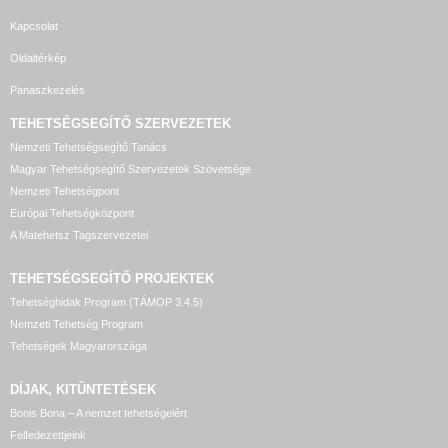
Kapcsolat
Oldaltérkép
Panaszkezelés
TEHETSÉGSEGÍTŐ SZERVEZETEK
Nemzeti Tehetségsegítő Tanács
Magyar Tehetségsegítő Szervezetek Szövetsége
Nemzeti Tehetségpont
Európai Tehetségközpont
A Matehetsz Tagszervezetei
TEHETSÉGSEGÍTŐ
PROJEKTEK
Tehetséghidak Program (TÁMOP 3.4.5)
Nemzeti Tehetség Program
Tehetségek Magyarországa
DÍJAK, KITÜNTETÉSEK
Bonis Bona – A nemzet tehetségeiért
Felfedezettjeink