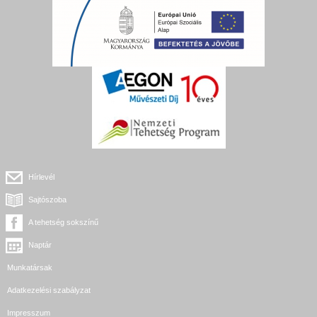
Hírlevél
Sajtószoba
A tehetség sokszínű
Naptár
Munkatársak
Adatkezelési szabályzat
Impresszum