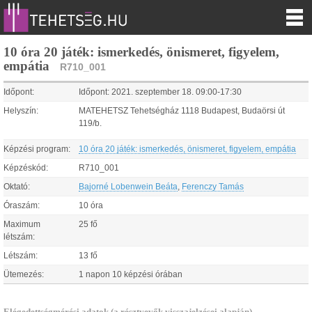
10 óra 20 játék: ismerkedés, önismeret, figyelem,
empátia
R710_001
Időpont:
Időpont:
2021.
szeptember
18
.
09:00
-
17:30
Helyszín:
MATEHETSZ Tehetségház 1118 Budapest, Budaörsi út
119/b.
Képzési program:
10 óra 20 játék: ismerkedés, önismeret, figyelem, empátia
Képzéskód:
R710_001
Oktató:
Bajorné Lobenwein Beáta
,
Ferenczy Tamás
Óraszám:
10 óra
Maximum
25 fő
létszám:
Létszám:
13 fő
Ütemezés:
1 napon 10 képzési órában