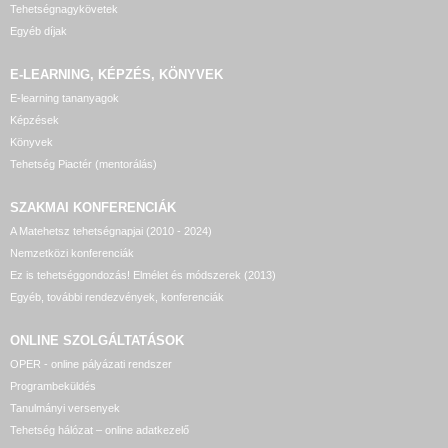
Tehetségnagykövetek
Egyéb díjak
E-LEARNING, KÉPZÉS, KÖNYVEK
E-learning tananyagok
Képzések
Könyvek
Tehetség Piactér (mentorálás)
SZAKMAI KONFERENCIÁK
A Matehetsz tehetségnapjai (2010 - 2024)
Nemzetközi konferenciák
Ez is tehetséggondozás! Elmélet és módszerek (2013)
Egyéb, további rendezvények, konferenciák
ONLINE SZOLGÁLTATÁSOK
OPER - online pályázati rendszer
Programbeküldés
Tanulmányi versenyek
Tehetség hálózat – online adatkezelő