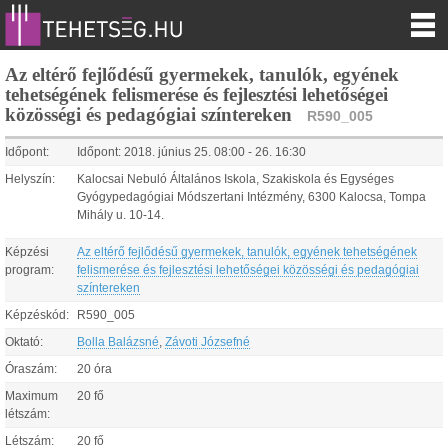
Az eltérő fejlődésű gyermekek, tanulók, egyének
tehetségének felismerése és fejlesztési lehetőségei
közösségi és pedagógiai színtereken
R590_005
Időpont:
Időpont:
2018.
június
25
.
08:00
-
26
.
16:30
Helyszín:
Kalocsai Nebuló Általános Iskola, Szakiskola és Egységes
Gyógypedagógiai Módszertani Intézmény, 6300 Kalocsa, Tompa
Mihály u. 10-14.
Képzési
Az eltérő fejlődésű gyermekek, tanulók, egyének tehetségének
program:
felismerése és fejlesztési lehetőségei közösségi és pedagógiai
színtereken
Képzéskód:
R590_005
Oktató:
Bolla Balázsné
,
Závoti Józsefné
Óraszám:
20 óra
Maximum
20 fő
létszám:
Létszám:
20 fő