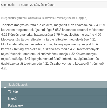
Ütemezés:
2 napon 20 képzési órában
Elégedettségmérési adatok (a résztvevők visszajelzései alapján)
Tartalom (megvalósította-e a célokat, megfelelt-e az elvárásoknak? 4.16 A
képzésen megismertek újszerűsége 3.95 Alkalmazott oktatási módszerek
4.26 Képzés gyakorlati hasznossága 3.79 Megvalósítás helyszíne 4.00
Megvalósítás tárgyi feltételei, a tárgyi feltételek megfelelősége 4.21
Munka/feladatlapok, segédeszközök, tananyagok mennyisége 4.16 A
képzés / tréning szervezése, a szervezés módja 4.26 Követelmények
teljesítésének, ismeretek ellenőrzésének módja 4.32 Követelmények
teljesíthetősége 4.47 Igénybe vehető felnőttképzési szolgáltatások és
ügyfélszolgálati tevékenység 4.21 Összbenyomás a képzésről / tréningről
4.26
Szolgáltatások
Térkép
Naptár
Pályázatok