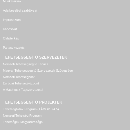
Munkatársak
Adatkezelési szabályzat
Impresszum
Kapcsolat
Oldaltérkép
Panaszkezelés
TEHETSÉGSEGÍTŐ SZERVEZETEK
Nemzeti Tehetségsegítő Tanács
Magyar Tehetségsegítő Szervezetek Szövetsége
Nemzeti Tehetségpont
Európai Tehetségközpont
A Matehetsz Tagszervezetei
TEHETSÉGSEGÍTŐ
PROJEKTEK
Tehetséghidak Program (TÁMOP 3.4.5)
Nemzeti Tehetség Program
Tehetségek Magyarországa