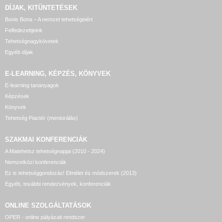
DÍJAK, KITÜNTETÉSEK
Bonis Bona – A nemzet tehetségeiért
Felfedezettjeink
Tehetségnagykövetek
Egyéb díjak
E-LEARNING, KÉPZÉS, KÖNYVEK
E-learning tananyagok
Képzések
Könyvek
Tehetség Piactér (mentorálás)
SZAKMAI KONFERENCIÁK
A Matehetsz tehetségnapjai (2010 - 2024)
Nemzetközi konferenciák
Ez is tehetséggondozás! Elmélet és módszerek (2013)
Egyéb, további rendezvények, konferenciák
ONLINE SZOLGÁLTATÁSOK
OPER - online pályázati rendszer