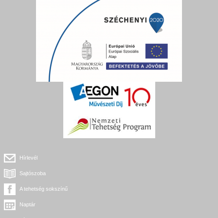
Hírlevél
Sajtószoba
A tehetség sokszínű
Naptár