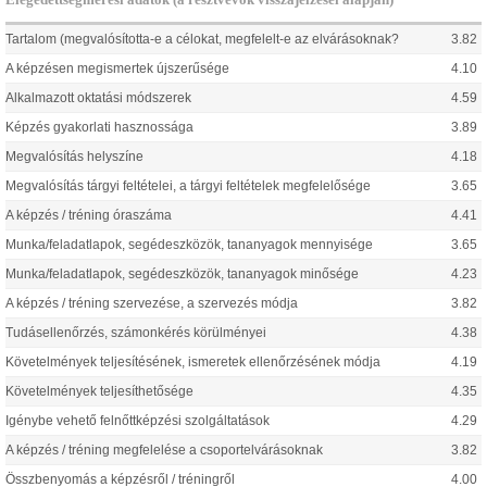
Elégedettségmérési adatok (a résztvevők visszajelzései alapján)
Tartalom (megvalósította-e a célokat, megfelelt-e az elvárásoknak?
3.82
A képzésen megismertek újszerűsége
4.10
Alkalmazott oktatási módszerek
4.59
Képzés gyakorlati hasznossága
3.89
Megvalósítás helyszíne
4.18
Megvalósítás tárgyi feltételei, a tárgyi feltételek megfelelősége
3.65
A képzés / tréning óraszáma
4.41
Munka/feladatlapok, segédeszközök, tananyagok mennyisége
3.65
Munka/feladatlapok, segédeszközök, tananyagok minősége
4.23
A képzés / tréning szervezése, a szervezés módja
3.82
Tudásellenőrzés, számonkérés körülményei
4.38
Követelmények teljesítésének, ismeretek ellenőrzésének módja
4.19
Követelmények teljesíthetősége
4.35
Igénybe vehető felnőttképzési szolgáltatások
4.29
A képzés / tréning megfelelése a csoportelvárásoknak
3.82
Összbenyomás a képzésről / tréningről
4.00