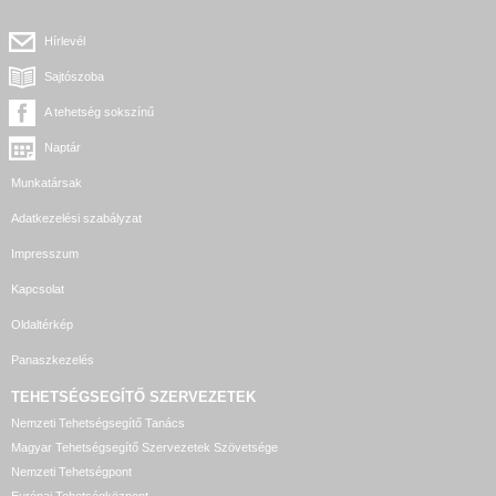
Hírlevél
Sajtószoba
A tehetség sokszínű
Naptár
Munkatársak
Adatkezelési szabályzat
Impresszum
Kapcsolat
Oldaltérkép
Panaszkezelés
TEHETSÉGSEGÍTŐ SZERVEZETEK
Nemzeti Tehetségsegítő Tanács
Magyar Tehetségsegítő Szervezetek Szövetsége
Nemzeti Tehetségpont