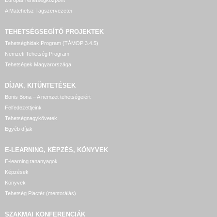
Európai Tehetségközpont
A Matehetsz Tagszervezetei
TEHETSÉGSEGÍTŐ
PROJEKTEK
Tehetséghidak Program (TÁMOP 3.4.5)
Nemzeti Tehetség Program
Tehetségek Magyarországa
DÍJAK, KITÜNTETÉSEK
Bonis Bona – A nemzet tehetségeiért
Felfedezettjeink
Tehetségnagykövetek
Egyéb díjak
E-LEARNING, KÉPZÉS, KÖNYVEK
E-learning tananyagok
Képzések
Könyvek
Tehetség Piactér (mentorálás)
SZAKMAI KONFERENCIÁK