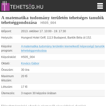
A matematika tudomány területén tehetséges tanulók
tehetséggondozása
H505_004
Időpont:
2013.
október
17
.
10:00
-
19
.
17:30
Helyszín:
Hungest Hotel Griff, 1113 Budapest, Bartók Béla út 152.
Képzési
A matematika tudomány területén kiemelkedő képességű tanulók
program:
tehetséggondozása
Képzéskód:
H505_004
Oktató:
Kovács Gábor
Óraszám:
30 óra
Maximum
20 fő
létszám:
Létszám:
17 fő
Ütemezés:
3 napon 30 képzési órában