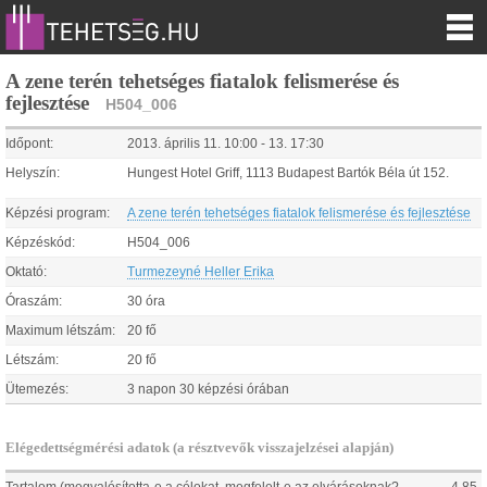
A zene terén tehetséges fiatalok felismerése és
fejlesztése
H504_006
Időpont:
2013.
április
11
.
10:00
-
13
.
17:30
Helyszín:
Hungest Hotel Griff, 1113 Budapest Bartók Béla út 152.
Képzési program:
A zene terén tehetséges fiatalok felismerése és fejlesztése
Képzéskód:
H504_006
Oktató:
Turmezeyné Heller Erika
Óraszám:
30 óra
Maximum létszám:
20 fő
Létszám:
20 fő
Ütemezés:
3 napon 30 képzési órában
Elégedettségmérési adatok (a résztvevők visszajelzései alapján)