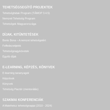
TEHETSÉGSEGÍTŐ
PROJEKTEK
Tehetséghidak Program (TÁMOP 3.4.5)
Nemzeti Tehetség Program
Tehetségek Magyarországa
DÍJAK, KITÜNTETÉSEK
Bonis Bona – A nemzet tehetségeiért
Felfedezettjeink
Tehetségnagykövetek
Egyéb díjak
E-LEARNING, KÉPZÉS, KÖNYVEK
E-learning tananyagok
Képzések
Könyvek
Tehetség Piactér (mentorálás)
SZAKMAI KONFERENCIÁK
A Matehetsz tehetségnapjai (2010 - 2024)