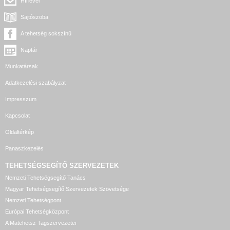
Hírlevél
Sajtószoba
A tehetség sokszínű
Naptár
Munkatársak
Adatkezelési szabályzat
Impresszum
Kapcsolat
Oldaltérkép
Panaszkezelés
TEHETSÉGSEGÍTŐ SZERVEZETEK
Nemzeti Tehetségsegítő Tanács
Magyar Tehetségsegítő Szervezetek Szövetsége
Nemzeti Tehetségpont
Európai Tehetségközpont
A Matehetsz Tagszervezetei