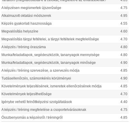
Tartalom (megvalósította-e a célokat, megfelelt-e az elvárásoknak?
4.85
A képzésen megismertek újszerűsége
4.75
Alkalmazott oktatási módszerek
4.95
Képzés gyakorlati hasznossága
4.55
Megvalósítás helyszíne
4.60
Megvalósítás tárgyi feltételei, a tárgyi feltételek megfelelősége
4.70
A képzés / tréning óraszáma
4.80
Munka/feladatlapok, segédeszközök, tananyagok mennyisége
4.80
Munka/feladatlapok, segédeszközök, tananyagok minősége
4.90
A képzés / tréning szervezése, a szervezés módja
4.85
Tudásellenőrzés, számonkérés körülményei
4.90
Követelmények teljesítésének, ismeretek ellenőrzésének módja
4.85
Követelmények teljesíthetősége
4.70
Igénybe vehető felnőttképzési szolgáltatások
4.40
A képzés / tréning megfelelése a csoportelvárásoknak
4.75
Összbenyomás a képzésről / tréningről
4.85