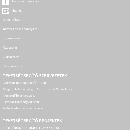
A tehetség sokszínű
Naptár
Munkatársak
Adatkezelési szabályzat
Impresszum
Kapcsolat
Oldaltérkép
Panaszkezelés
TEHETSÉGSEGÍTŐ SZERVEZETEK
Nemzeti Tehetségsegítő Tanács
Magyar Tehetségsegítő Szervezetek Szövetsége
Nemzeti Tehetségpont
Európai Tehetségközpont
A Matehetsz Tagszervezetei
TEHETSÉGSEGÍTŐ
PROJEKTEK
Tehetséghidak Program (TÁMOP 3.4.5)