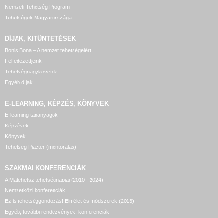
Nemzeti Tehetség Program
Tehetségek Magyarországa
DÍJAK, KITÜNTETÉSEK
Bonis Bona – A nemzet tehetségeiért
Felfedezettjeink
Tehetségnagykövetek
Egyéb díjak
E-LEARNING, KÉPZÉS, KÖNYVEK
E-learning tananyagok
Képzések
Könyvek
Tehetség Piactér (mentorálás)
SZAKMAI KONFERENCIÁK
A Matehetsz tehetségnapjai (2010 - 2024)
Nemzetközi konferenciák
Ez is tehetséggondozás! Elmélet és módszerek (2013)
Egyéb, további rendezvények, konferenciák