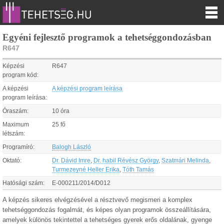
Egyéni fejlesztő programok a tehetséggondozásban
R647
Képzési
R647
program kód:
A képzési
A képzési program leírása
program leírása:
Óraszám:
10 óra
Maximum
25 fő
létszám:
Programíró:
Balogh László
Oktató:
Dr. Dávid Imre
,
Dr. habil Révész György
,
Szatmári Melinda
,
Turmezeyné Heller Erika
,
Tóth Tamás
Hatósági szám:
E-000211/2014/D012
A képzés sikeres elvégzésével a résztvevő megismeri a komplex
tehetséggondozás fogalmát, és képes olyan programok összeállítására,
amelyek különös tekintettel a tehetséges gyerek erős oldalának, gyenge