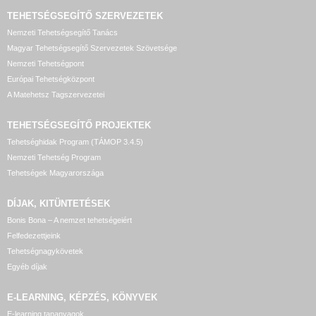
TEHETSÉGSEGÍTŐ SZERVEZETEK
Nemzeti Tehetségsegítő Tanács
Magyar Tehetségsegítő Szervezetek Szövetsége
Nemzeti Tehetségpont
Európai Tehetségközpont
A Matehetsz Tagszervezetei
TEHETSÉGSEGÍTŐ
PROJEKTEK
Tehetséghidak Program (TÁMOP 3.4.5)
Nemzeti Tehetség Program
Tehetségek Magyarországa
DÍJAK, KITÜNTETÉSEK
Bonis Bona – A nemzet tehetségeiért
Felfedezettjeink
Tehetségnagykövetek
Egyéb díjak
E-LEARNING, KÉPZÉS, KÖNYVEK
E-learning tananyagok