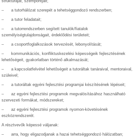
struktúráját, szempontjait;
– a tutorhálózat szerepét a tehetséggondozó rendszerben;
– a tutor feladatait;
– a tutorrendszerben segített tanulók/fiatalok
személyiségtulajdonságait, érdeklődési területeit;
– a csoportfoglalkozások tervezését, lebonyolítását;
– kommunikációs, konfliktuskezelési képességeik fejlesztésének
lehetőségeit, gyakorlatban történő alkalmazását;
– a kapcsolatfelvétel lehetőségeit a tutoráltak tanáraival, mentoraival,
szüleivel;
– a tutoráltak egyéni fejlesztési programjai készítésének lépéseit;
– az egyéni fejlesztési programok megvalósításához használható
szervezeti formákat, módszereket;
– az egyéni fejlesztési programok nyomon-követésének
eszközrendszerét.
A résztvevők képessé váljanak:
– arra, hogy eligazodjanak a hazai tehetséggondozó hálózatban;