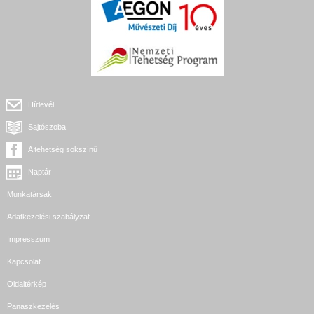
Hírlevél
Sajtószoba
A tehetség sokszínű
Naptár
Munkatársak
Adatkezelési szabályzat
Impresszum
Kapcsolat
Oldaltérkép
Panaszkezelés