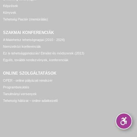
Képzések
Könyvek
Tehetség Piactér (mentorálás)
SZAKMAI KONFERENCIÁK
A Matehetsz tehetségnapjai (2010 - 2024)
Nemzetközi konferenciák
Ez is tehetséggondozás! Elmélet és módszerek (2013)
Egyéb, további rendezvények, konferenciák
ONLINE SZOLGÁLTATÁSOK
OPER - online pályázati rendszer
Programbeküldés
Tanulmányi versenyek
Tehetség hálózat – online adatkezelő