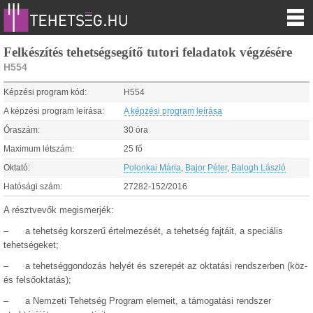
Felkészítés tehetségsegítő tutori feladatok végzésére
H554
Képzési program kód:
H554
A képzési program leírása:
A képzési program leírása
Óraszám:
30 óra
Maximum létszám:
25 fő
Oktató:
Polonkai Mária
,
Bajor Péter
,
Balogh László
Hatósági szám:
27282-152/2016
A résztvevők megismerjék:
– a tehetség korszerű értelmezését, a tehetség fajtáit, a speciális
tehetségeket;
– a tehetséggondozás helyét és szerepét az oktatási rendszerben (köz-
és felsőoktatás);
– a Nemzeti Tehetség Program elemeit, a támogatási rendszer