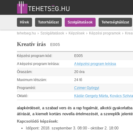
Hírek
Tutorhálózat
Szolgáltatások
Tehetséghálózat
tehetseg.hu
Szolgáltatások
Képzések
Képzési programok
Kreat
Kreatív írás
E005
Képzési program kód:
E005
A képzési program leírása:
A képzési program leírása
Óraszám:
20 óra
Maximum létszám:
24 fő
Programíró:
Czimer Györgyi
Oktató:
Kádár-Gergely Márta
,
Kovács Szilvi
alapkérdéseit,
a szabad vers és a rap fogalmát, alkotói gyakorlatba
átírását,
a kiemelt kortárs novella értelmezését, a szereplők jelent
Kapcsolódó képzések:
Időpont:
2018.
szeptember
3
.
08:00
-
október
2
.
18:00