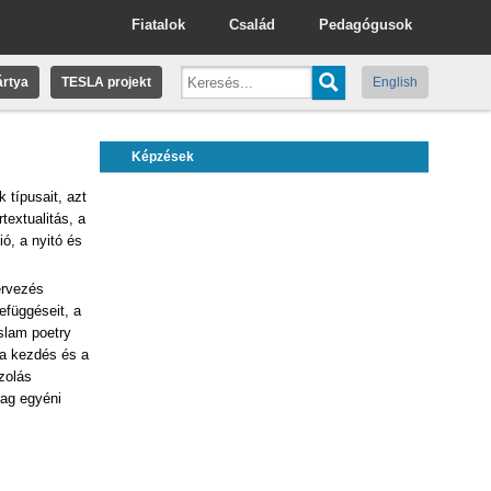
Fiatalok
Család
Pedagógusok
rtya
TESLA projekt
English
Képzések
 típusait, azt
rtextualitás,
a
ió,
a nyitó és
ervezés
efüggéseit,
a
slam poetry
a kezdés és a
zolás
yag egyéni