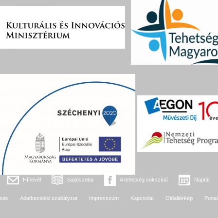
Hírlevél
Sajtószoba
A tehetség sokszínű
Naptár
sak
Adatkezelési szabályzat
Impresszum
Kapcsolat
Oldaltérkép
Pana