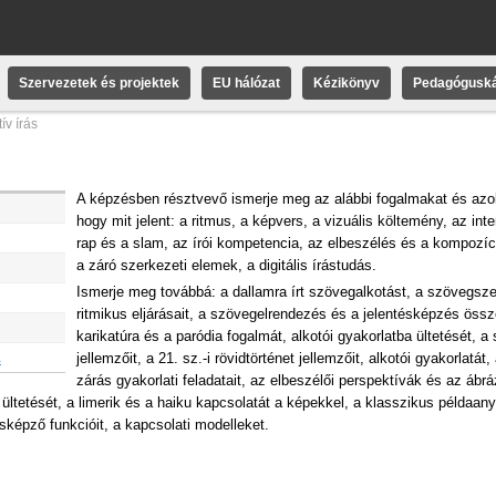
Szervezetek és projektek
EU hálózat
Kézikönyv
Pedagóguská
ív írás
A képzésben résztvevő ismerje meg az alábbi fogalmakat és azok
hogy mit jelent:
a ritmus,
a képvers,
a vizuális költemény,
az inte
rap és a slam,
az írói kompetencia,
az elbeszélés és a kompozíc
a záró szerkezeti elemek,
a digitális írástudás.
Ismerje meg továbbá:
a dallamra írt szövegalkotást,
a szövegsz
ritmikus eljárásait,
a szövegelrendezés és a jelentésképzés össz
karikatúra és a paródia fogalmát, alkotói gyakorlatba ültetését,
a 
jellemzőit,
a 21. sz.-i rövidtörténet jellemzőit, alkotói gyakorlatát,
a
zárás gyakorlati feladatait,
az elbeszélői perspektívák és az ábrá
 ültetését,
a limerik és a haiku kapcsolatát a képekkel,
a klasszikus példaan
ésképző funkcióit, a kapcsolati modelleket.