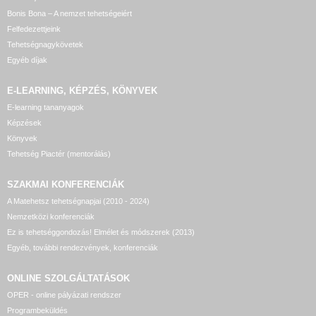
Bonis Bona – A nemzet tehetségeiért
Felfedezettjeink
Tehetségnagykövetek
Egyéb díjak
E-LEARNING, KÉPZÉS, KÖNYVEK
E-learning tananyagok
Képzések
Könyvek
Tehetség Piactér (mentorálás)
SZAKMAI KONFERENCIÁK
A Matehetsz tehetségnapjai (2010 - 2024)
Nemzetközi konferenciák
Ez is tehetséggondozás! Elmélet és módszerek (2013)
Egyéb, további rendezvények, konferenciák
ONLINE SZOLGÁLTATÁSOK
OPER - online pályázati rendszer
Programbeküldés