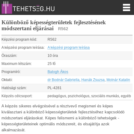
Különböző képességterületek fejlesztésének
módszertani eljárásai
R562
Képzési program kód:
R562
A képzési program leírása:
A képzési program leírása
Óraszám:
10 óra
Maximum létszám:
25 fő
Programíró:
Balogh Ákos
Oktató:
dr Bodnár Gabriella
,
Hanák Zsuzsa
,
Molnár Katalin
Hatósági szám:
PL-4281
Képzés célcsoport:
pedagógus, pszichológus, szociális munkás, egyéb
A képzés sikeres elvégzésével a résztvevő megismeri és képes
kiválasztani a különböző képességterületek fejlesztéséhez kapcsolódó
módszertani eljárásokat. Képes felismerni a különböző tehetségek -
képességterületeinek optimális módszereit, és elsajátítja azok
alkalmazását.