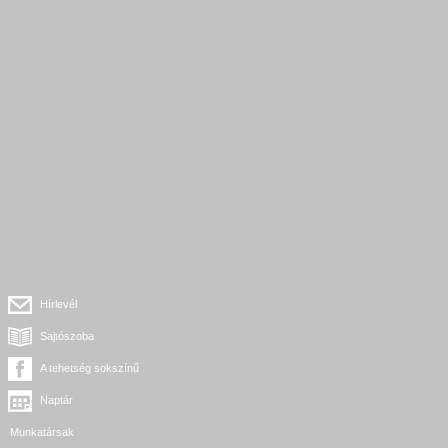
Hírlevél
Sajtószoba
A tehetség sokszínű
Naptár
Munkatársak