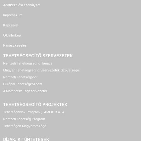
Adatkezelési szabályzat
Impresszum
Kapcsolat
Oldaltérkép
Panaszkezelés
TEHETSÉGSEGÍTŐ SZERVEZETEK
Nemzeti Tehetségsegítő Tanács
Magyar Tehetségsegítő Szervezetek Szövetsége
Nemzeti Tehetségpont
Európai Tehetségközpont
A Matehetsz Tagszervezetei
TEHETSÉGSEGÍTŐ
PROJEKTEK
Tehetséghidak Program (TÁMOP 3.4.5)
Nemzeti Tehetség Program
Tehetségek Magyarországa
DÍJAK, KITÜNTETÉSEK