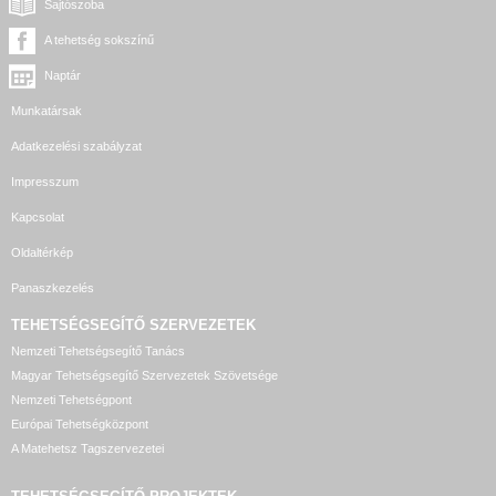
Sajtószoba
A tehetség sokszínű
Naptár
Munkatársak
Adatkezelési szabályzat
Impresszum
Kapcsolat
Oldaltérkép
Panaszkezelés
TEHETSÉGSEGÍTŐ SZERVEZETEK
Nemzeti Tehetségsegítő Tanács
Magyar Tehetségsegítő Szervezetek Szövetsége
Nemzeti Tehetségpont
Európai Tehetségközpont
A Matehetsz Tagszervezetei