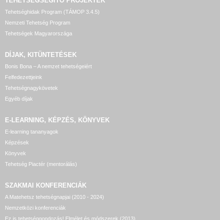
TEHETSÉGSEGÍTŐ
PROJEKTEK
Tehetséghidak Program (TÁMOP 3.4.5)
Nemzeti Tehetség Program
Tehetségek Magyarországa
DÍJAK, KITÜNTETÉSEK
Bonis Bona – A nemzet tehetségeiért
Felfedezettjeink
Tehetségnagykövetek
Egyéb díjak
E-LEARNING, KÉPZÉS, KÖNYVEK
E-learning tananyagok
Képzések
Könyvek
Tehetség Piactér (mentorálás)
SZAKMAI KONFERENCIÁK
A Matehetsz tehetségnapjai (2010 - 2024)
Nemzetközi konferenciák
Ez is tehetséggondozás! Elmélet és módszerek (2013)