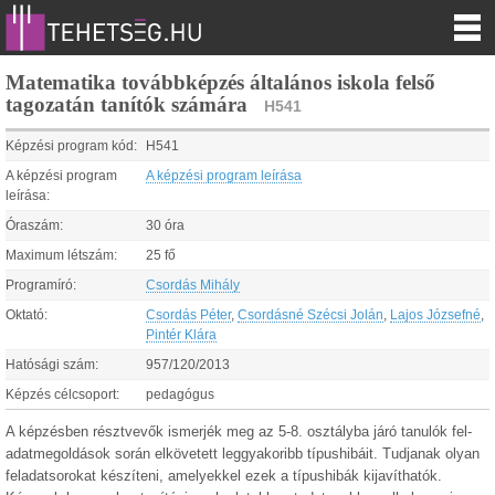
Matematika továbbképzés általános iskola felső
tagozatán tanítók számára
H541
Képzési program kód:
H541
A képzési program
A képzési program leírása
leírása:
Óraszám:
30 óra
Maximum létszám:
25 fő
Programíró:
Csordás Mihály
Oktató:
Csordás Péter
,
Csordásné Szécsi Jolán
,
Lajos Józsefné
,
Pintér Klára
Hatósági szám:
957/120/2013
Képzés célcsoport:
pedagógus
A képzésben résztvevők ismerjék meg az 5-8. osztályba járó tanulók fel-
adatmegoldások során elkövetett leggyakoribb típushibáit. Tudjanak olyan
feladatsorokat készíteni, amelyekkel ezek a típushibák kijavíthatók.