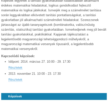
Képesek legyenek a tanítási gyakorlatukban tudatosabban alkalmazni
érdekes matematikai feladatokat, logikus gondolkodást fejlesztő
matematikai és logikai játékokat. Ismerjék meg a számelmélet tanítása
során leggyakrabban elkövetett tanítási pontatlanságokat, a tanítási
gyakorlatban jól alkalmazható számelméleti feladatokat. Szerezzenek
jártasságot az újabb tananyagrészek (kombinatorika, valószínűség
számítás, statisztika) tanítási gyakorlatában. Ismerkedjenek meg jól bevált
tanítási gyakorlatokkal, praktikákkal. Kapjanak tájékoztatást a
legjelentősebb magyarországi tehetséggondozó műhelyekről, a
magyarországi matematikai versenyek típusairól, a legjelentősebb
matematikai versenyekről.
Kapcsolódó képzések:
Időpont:
2014.
március
27
.
10:00
-
29
.
17:30
Részletek
2013.
november
21
.
10:00
-
23
.
17:30
Részletek
Képzések