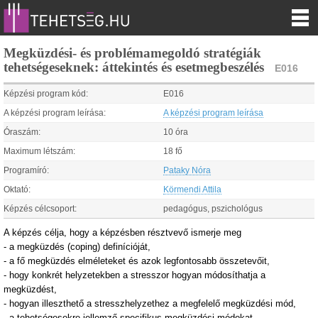
Megküzdési- és problémamegoldó stratégiák
tehetségeseknek: áttekintés és esetmegbeszélés
E016
Képzési program kód:
E016
A képzési program leírása:
A képzési program leírása
Óraszám:
10 óra
Maximum létszám:
18 fő
Programíró:
Pataky Nóra
Oktató:
Körmendi Attila
Képzés célcsoport:
pedagógus, pszichológus
A képzés célja, hogy a képzésben résztvevő ismerje meg
-
a megküzdés (coping) definícióját,
-
a fő megküzdés elméleteket és azok legfontosabb összetevőit,
-
hogy konkrét helyzetekben a stresszor hogyan módosíthatja a
megküzdést,
-
hogyan illeszthető a stresszhelyzethez a megfelelő megküzdési mód,
-
a tehetségesekre jellemző specifikus megküzdési módokat,