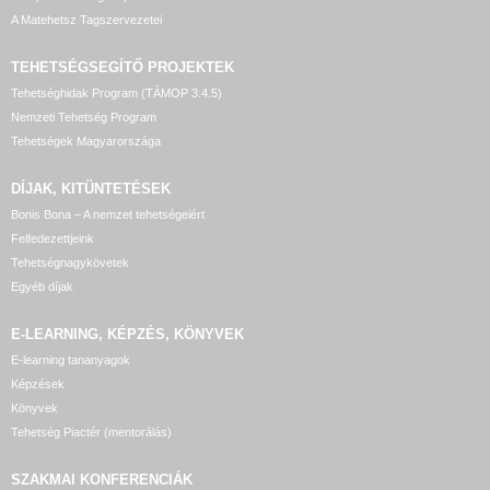
A Matehetsz Tagszervezetei
TEHETSÉGSEGÍTŐ
PROJEKTEK
Tehetséghidak Program (TÁMOP 3.4.5)
Nemzeti Tehetség Program
Tehetségek Magyarországa
DÍJAK, KITÜNTETÉSEK
Bonis Bona – A nemzet tehetségeiért
Felfedezettjeink
Tehetségnagykövetek
Egyéb díjak
E-LEARNING, KÉPZÉS, KÖNYVEK
E-learning tananyagok
Képzések
Könyvek
Tehetség Piactér (mentorálás)
SZAKMAI KONFERENCIÁK