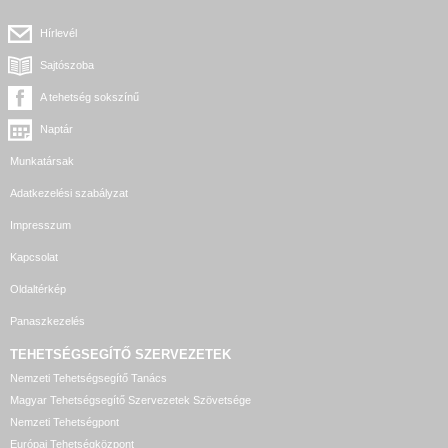
Hírlevél
Sajtószoba
A tehetség sokszínű
Naptár
Munkatársak
Adatkezelési szabályzat
Impresszum
Kapcsolat
Oldaltérkép
Panaszkezelés
TEHETSÉGSEGÍTŐ SZERVEZETEK
Nemzeti Tehetségsegítő Tanács
Magyar Tehetségsegítő Szervezetek Szövetsége
Nemzeti Tehetségpont
Európai Tehetségközpont