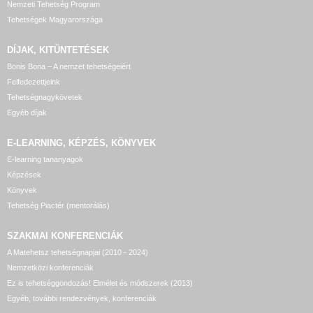
Nemzeti Tehetség Program
Tehetségek Magyarországa
DÍJAK, KITÜNTETÉSEK
Bonis Bona – A nemzet tehetségeiért
Felfedezettjeink
Tehetségnagykövetek
Egyéb díjak
E-LEARNING, KÉPZÉS, KÖNYVEK
E-learning tananyagok
Képzések
Könyvek
Tehetség Piactér (mentorálás)
SZAKMAI KONFERENCIÁK
A Matehetsz tehetségnapjai (2010 - 2024)
Nemzetközi konferenciák
Ez is tehetséggondozás! Elmélet és módszerek (2013)
Egyéb, további rendezvények, konferenciák