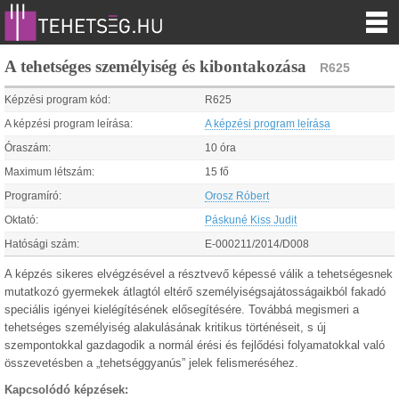
A tehetséges személyiség és kibontakozása
R625
Képzési program kód:
R625
A képzési program leírása:
A képzési program leírása
Óraszám:
10 óra
Maximum létszám:
15 fő
Programíró:
Orosz Róbert
Oktató:
Páskuné Kiss Judit
Hatósági szám:
E-000211/2014/D008
A képzés sikeres elvégzésével a résztvevő képessé válik a tehetségesnek
mutatkozó gyermekek átlagtól eltérő személyiségsajátosságaikból fakadó
speciális igényei kielégítésének elősegítésére. Továbbá megismeri a
tehetséges személyiség alakulásának kritikus történéseit, s új
szempontokkal gazdagodik a normál érési és fejlődési folyamatokkal való
összevetésben a „tehetséggyanús” jelek felismeréséhez.
Kapcsolódó képzések: