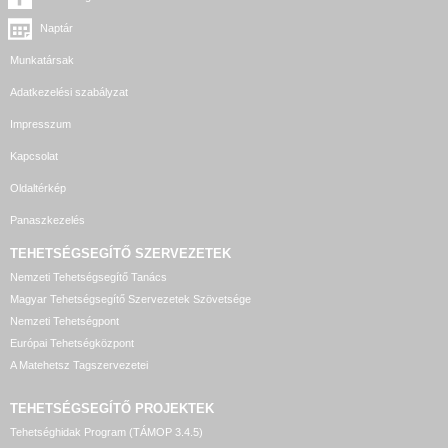
Naptár
Munkatársak
Adatkezelési szabályzat
Impresszum
Kapcsolat
Oldaltérkép
Panaszkezelés
TEHETSÉGSEGÍTŐ SZERVEZETEK
Nemzeti Tehetségsegítő Tanács
Magyar Tehetségsegítő Szervezetek Szövetsége
Nemzeti Tehetségpont
Európai Tehetségközpont
A Matehetsz Tagszervezetei
TEHETSÉGSEGÍTŐ
PROJEKTEK
Tehetséghidak Program (TÁMOP 3.4.5)