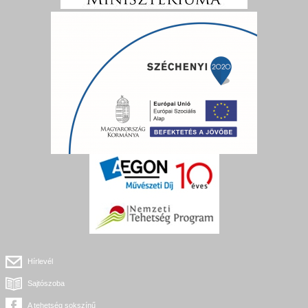
Hírlevél
Sajtószoba
A tehetség sokszínű