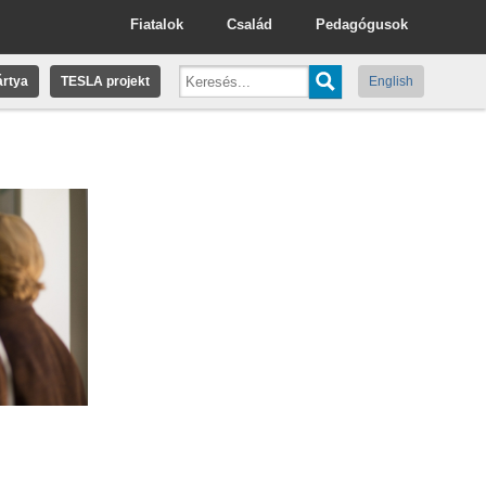
Fiatalok
Család
Pedagógusok
rtya
TESLA projekt
English