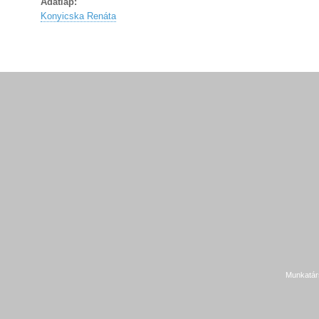
Adatlap:
Konyicska Renáta
Munkatár