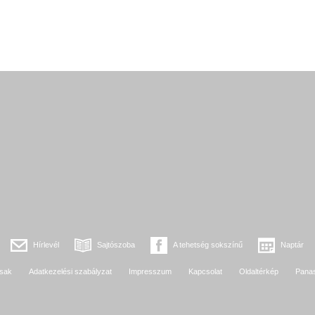
Hírlevél
Sajtószoba
A tehetség sokszínű
Naptár
sak
Adatkezelési szabályzat
Impresszum
Kapcsolat
Oldaltérkép
Pana