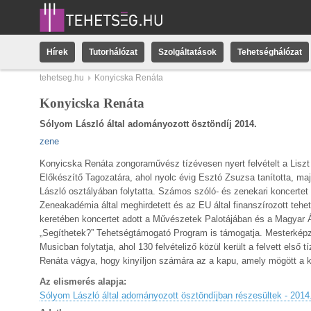
Hírek
Tutorhálózat
Szolgáltatások
Tehetséghálózat
tehetseg.hu
Konyicska Renáta
Konyicska Renáta
Sólyom László által adományozott ösztöndíj 2014.
zene
Konyicska Renáta zongoraművész tízévesen nyert felvételt a Lis
Előkészítő Tagozatára, ahol nyolc évig Esztó Zsuzsa tanította, m
László osztályában folytatta. Számos szóló- és zenekari koncertet
Zeneakadémia által meghirdetett és az EU által finanszírozott te
keretében koncertet adott a Művészetek Palotájában és a Magyar 
„Segíthetek?” Tehetségtámogató Program is támogatja. Mesterkép
Musicban folytatja, ahol 130 felvételiző közül került a felvett első
Renáta vágya, hogy kinyíljon számára az a kapu, amely mögött a kif
Az elismerés alapja:
Sólyom László által adományozott ösztöndíjban részesültek - 2014