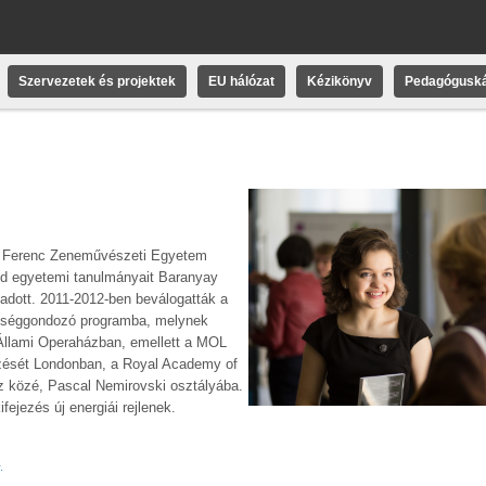
Szervezetek és projektek
EU hálózat
Kézikönyv
Pedagóguská
zt Ferenc Zeneművészeti Egyetem
ajd egyetemi tanulmányait Baranyay
 adott. 2011-2012-ben beválogatták a
hetséggondozó programba, melynek
Állami Operaházban, emellett a MOL
zését Londonban, a Royal Academy of
 tíz közé, Pascal Nemirovski osztályába.
ejezés új energiái rejlenek.
.