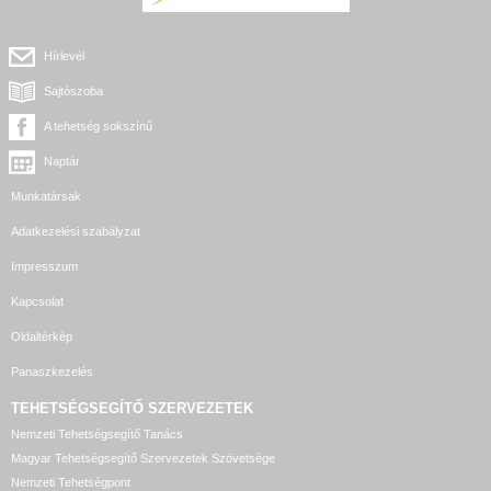
Hírlevél
Sajtószoba
A tehetség sokszínű
Naptár
Munkatársak
Adatkezelési szabályzat
Impresszum
Kapcsolat
Oldaltérkép
Panaszkezelés
TEHETSÉGSEGÍTŐ SZERVEZETEK
Nemzeti Tehetségsegítő Tanács
Magyar Tehetségsegítő Szervezetek Szövetsége
Nemzeti Tehetségpont