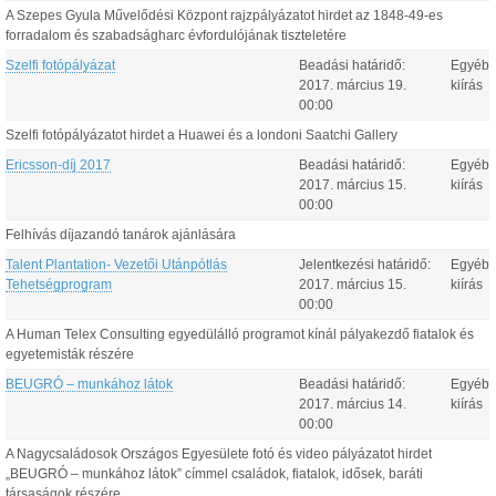
A Szepes Gyula Művelődési Központ rajzpályázatot hirdet az 1848-49-es
forradalom és szabadságharc évfordulójának tiszteletére
Szelfi fotópályázat
Beadási határidő:
Egyéb
2017.
március
19
.
kiírás
00:00
Szelfi fotópályázatot hirdet a Huawei és a londoni Saatchi Gallery
Ericsson-díj 2017
Beadási határidő:
Egyéb
2017.
március
15
.
kiírás
00:00
Felhívás díjazandó tanárok ajánlására
Talent Plantation- Vezetői Utánpótlás
Jelentkezési határidő:
Egyéb
Tehetségprogram
2017.
március
15
.
kiírás
00:00
A Human Telex Consulting egyedülálló programot kínál pályakezdő fiatalok és
egyetemisták részére
BEUGRÓ – munkához látok
Beadási határidő:
Egyéb
2017.
március
14
.
kiírás
00:00
A Nagycsaládosok Országos Egyesülete fotó és video pályázatot hirdet
„BEUGRÓ – munkához látok” címmel családok, fiatalok, idősek, baráti
társaságok részére.