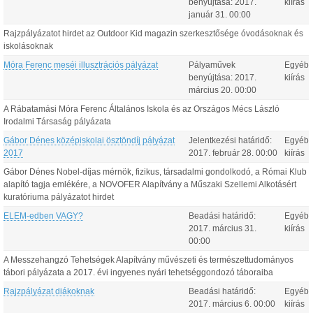
benyújtása:
2017.
kiírás
január
31
.
00:00
Rajzpályázatot hirdet az Outdoor Kid magazin szerkesztősége óvodásoknak és
iskolásoknak
Móra Ferenc meséi illusztrációs pályázat
Pályaművek
Egyéb
benyújtása:
2017.
kiírás
március
20
.
00:00
A Rábatamási Móra Ferenc Általános Iskola és az Országos Mécs László
Irodalmi Társaság pályázata
Gábor Dénes középiskolai ösztöndíj pályázat
Jelentkezési határidő:
Egyéb
2017
2017.
február
28
.
00:00
kiírás
Gábor Dénes Nobel-díjas mérnök, fizikus, társadalmi gondolkodó, a Római Klub
alapító tagja emlékére, a NOVOFER Alapítvány a Műszaki Szellemi Alkotásért
kuratóriuma pályázatot hirdet
ELEM-edben VAGY?
Beadási határidő:
Egyéb
2017.
március
31
.
kiírás
00:00
A Messzehangzó Tehetségek Alapítvány művészeti és természettudományos
tábori pályázata a 2017. évi ingyenes nyári tehetséggondozó táboraiba
Rajzpályázat diákoknak
Beadási határidő:
Egyéb
2017.
március
6
.
00:00
kiírás