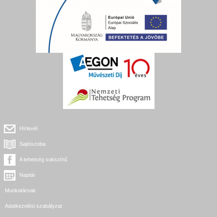
Hírlevél
Sajtószoba
A tehetség sokszínű
Naptár
Munkatársak
Adatkezelési szabályzat