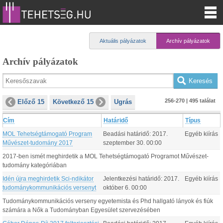
Aktuális pályázatok
Archív pályázatok
Archív pályázatok
256-270 | 495 találat
Előző 15
Következő 15
Ugrás
Cím
Határidő
Típus
MOL Tehetségtámogató Program
Beadási határidő:
2017.
Egyéb kiírás
Művészet-tudomány 2017
szeptember
30
.
00:00
2017-ben ismét meghirdetik a MOL Tehetségtámogató Programot Művészet-
tudomány kategóriában
Idén újra meghirdetik Sci-ndikátor
Jelentkezési határidő:
2017.
Egyéb kiírás
tudománykommunikációs versenyt
október
6
.
00:00
Tudománykommunikációs verseny egyetemista és Phd hallgató lányok és fiúk
számára a Nők a Tudományban Egyesület szervezésében