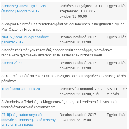
A tehetség kincs!- Nyilas Misi
Jelölések benyújtása:
2017.
Egyéb kiírás
Ösztöndíj Program 2017
szeptember
11
.
00:00
-
október
31
.
00:00
A Magyar Református Szeretetszolgálat az idei tanévben is meghirdeti a Nyilas
Misi Ösztöndíj Programot
NIVEA „Karolj fel egy családot”
Beadási határidő:
2017.
Egyéb kiírás
pályázat 2017
november
10
.
00:00
A nehéz körülmények között élő, átlagon felüli adottsággal, motivációval
rendelkező gyermekek differenciált fejlesztésének biztosításáért!
A mobil várhat!
Beadási határidő:
2017.
Egyéb kiírás
november
15
.
00:00
A DUE Médiahálózat és az ORFK-Országos Balesetmegelőzési Bizottság közös
pályázata.
Tutoráltakat keresünk 2017
Jelentkezési határidő:
2017.
MATEHETSZ
november
23
.
00:00
, éjfél
felhívás
A Matehetsz a Tehetségek Magyarországa projekt keretében felhívást indít
tutorhálózathoz való csatlakozásra
27. Ifjúsági tudományos és
Beadási határidő:
2017.
Egyéb kiírás
innovációs tehetségkutató verseny
november
28
.
15:00
2017/2018-as tanév