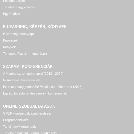
Felfedezettjeink
Tehetségnagykövetek
Egyéb díjak
E-LEARNING, KÉPZÉS, KÖNYVEK
E-learning tananyagok
Képzések
Könyvek
Tehetség Piactér (mentorálás)
SZAKMAI KONFERENCIÁK
A Matehetsz tehetségnapjai (2010 - 2024)
Nemzetközi konferenciák
Ez is tehetséggondozás! Elmélet és módszerek (2013)
Egyéb, további rendezvények, konferenciák
ONLINE SZOLGÁLTATÁSOK
OPER - online pályázati rendszer
Programbeküldés
Tanulmányi versenyek
Tehetség hálózat – online adatkezelő