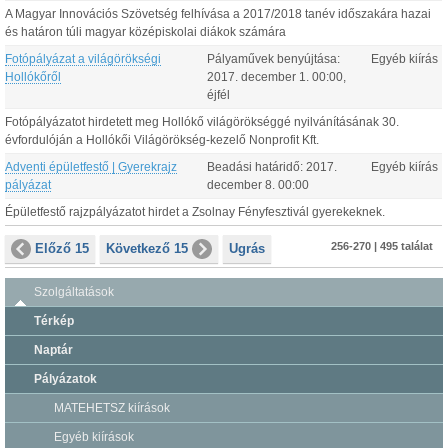
A Magyar Innovációs Szövetség felhívása a 2017/2018 tanév időszakára hazai
és határon túli magyar középiskolai diákok számára
Fotópályázat a világörökségi
Pályaművek benyújtása:
Egyéb kiírás
Hollókőről
2017.
december
1
.
00:00
,
éjfél
Fotópályázatot hirdetett meg Hollókő világörökséggé nyilvánításának 30.
évfordulóján a Hollókői Világörökség-kezelő Nonprofit Kft.
Adventi épületfestő | Gyerekrajz
Beadási határidő:
2017.
Egyéb kiírás
pályázat
december
8
.
00:00
Épületfestő rajzpályázatot hirdet a Zsolnay Fényfesztivál gyerekeknek.
256-270 | 495 találat
Előző 15
Következő 15
Ugrás
Szolgáltatások
Térkép
Naptár
Pályázatok
MATEHETSZ kiírások
Egyéb kiírások