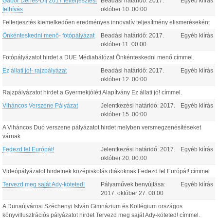
Gábor Dénes-Díj 2017 felterjesztési
Beadási határidő:
2017.
Egyéb kiírás
felhívás
október
10
.
00:00
Felterjesztés kiemelkedően eredményes innovatív teljesítmény elismeréseként
Önkénteskedni menő- fotópályázat
Beadási határidő:
2017.
Egyéb kiírás
október
11
.
00:00
Fotópályázatot hirdet a DUE Médiahálózat Önkénteskedni menő címmel.
Ez állati jó!- rajzpályázat
Beadási határidő:
2017.
Egyéb kiírás
október
12
.
00:00
Rajzpályázatot hirdet a Gyermekjóléti Alapítvány Ez állati jó! címmel.
Viháncos Verszene Pályázat
Jelentkezési határidő:
2017.
Egyéb kiírás
október
15
.
00:00
A Viháncos Duó verszene pályázatot hirdet melyben versmegzenésítéseket
várnak
Fedezd fel Európát!
Jelentkezési határidő:
2017.
Egyéb kiírás
október
20
.
00:00
Videópályázatot hirdetnek középiskolás diákoknak Fedezd fel Európát! címmel
Tervezd meg saját Ady-köteted!
Pályaművek benyújtása:
Egyéb kiírás
2017.
október
27
.
00:00
A Dunaújvárosi Széchenyi István Gimnázium és Kollégium országos
könyvillusztrációs pályázatot hirdet Tervezd meg saját Ady-köteted! címmel.