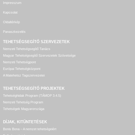
Impresszum
Kapcsolat
Oldaltérkép
Panaszkezelés
TEHETSÉGSEGÍTŐ SZERVEZETEK
Nemzeti Tehetségsegítő Tanács
Magyar Tehetségsegítő Szervezetek Szövetsége
Nemzeti Tehetségpont
Európai Tehetségközpont
A Matehetsz Tagszervezetei
TEHETSÉGSEGÍTŐ
PROJEKTEK
Tehetséghidak Program (TÁMOP 3.4.5)
Nemzeti Tehetség Program
Tehetségek Magyarországa
DÍJAK, KITÜNTETÉSEK
Bonis Bona – A nemzet tehetségeiért