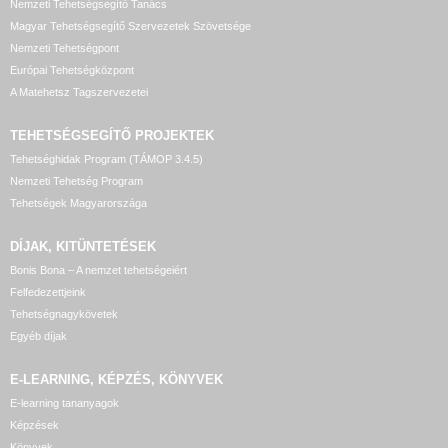
Nemzeti Tehetségsegítő Tanács
Magyar Tehetségsegítő Szervezetek Szövetsége
Nemzeti Tehetségpont
Európai Tehetségközpont
A Matehetsz Tagszervezetei
TEHETSÉGSEGÍTŐ
PROJEKTEK
Tehetséghidak Program (TÁMOP 3.4.5)
Nemzeti Tehetség Program
Tehetségek Magyarországa
DÍJAK, KITÜNTETÉSEK
Bonis Bona – A nemzet tehetségeiért
Felfedezettjeink
Tehetségnagykövetek
Egyéb díjak
E-LEARNING, KÉPZÉS, KÖNYVEK
E-learning tananyagok
Képzések
Könyvek