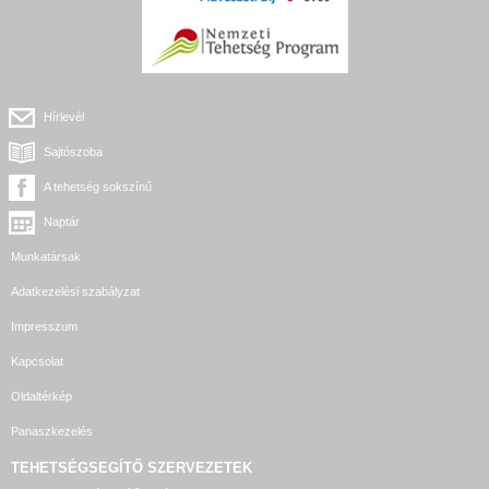
Hírlevél
Sajtószoba
A tehetség sokszínű
Naptár
Munkatársak
Adatkezelési szabályzat
Impresszum
Kapcsolat
Oldaltérkép
Panaszkezelés
TEHETSÉGSEGÍTŐ SZERVEZETEK