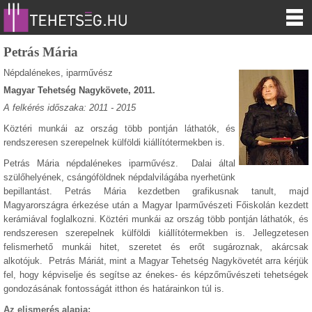
Petrás Mária
Népdalénekes, iparművész
Magyar Tehetség Nagykövete, 2011.
A felkérés időszaka: 2011 - 2015
Köztéri munkái az ország több pontján láthatók, és
rendszeresen szerepelnek külföldi kiállítótermekben is.
Petrás Mária népdalénekes iparművész. Dalai által
szülőhelyének, csángóföldnek népdalvilágába nyerhetünk
bepillantást. Petrás Mária kezdetben grafikusnak tanult, majd
Magyarországra érkezése után a Magyar Iparművészeti Főiskolán kezdett
kerámiával foglalkozni. Köztéri munkái az ország több pontján láthatók, és
rendszeresen szerepelnek külföldi kiállítótermekben is. Jellegzetesen
felismerhető munkái hitet, szeretet és erőt sugároznak, akárcsak
alkotójuk. Petrás Máriát, mint a Magyar Tehetség Nagykövetét arra kérjük
fel, hogy képviselje és segítse az énekes- és képzőművészeti tehetségek
gondozásának fontosságát itthon és határainkon túl is.
Az elismerés alapja: