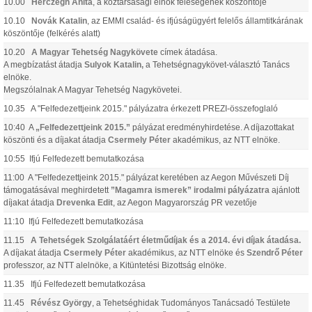
10.00
Herczegh Anita
, a köztársasági elnök feleségének köszöntője
10.10
Novák Katalin
, az EMMI család- és ifjúságügyért felelős államtitkárának
köszöntője (felkérés alatt)
10.20
A Magyar Tehetség Nagykövete
címek átadása.
A megbízatást átadja
Sulyok Katalin,
a Tehetségnagykövet-választó Tanács
elnöke.
Megszólalnak A Magyar Tehetség Nagykövetei.
10.35 A "Felfedezettjeink 2015." pályázatra érkezett PREZI-összefoglaló
10:40 A
„Felfedezettjeink 2015.”
pályázat eredményhirdetése. A díjazottakat
köszönti és a díjakat átadja
Csermely Péter
akadémikus, az NTT elnöke.
10:55 Ifjú Felfedezett bemutatkozása
11:00 A "Felfedezettjeink 2015." pályázat keretében az Aegon Művészeti Díj
támogatásával meghirdetett
”Magamra ismerek” irodalmi pályázatra
ajánlott
díjakat átadja
Drevenka Edit
, az Aegon Magyarország PR vezetője
11:10 Ifjú Felfedezett bemutatkozása
11.15
A Tehetségek Szolgálatáért életműdíjak és a 2014. évi díjak átadása.
A díjakat átadja
Csermely Péter
akadémikus, az NTT elnöke és
Szendrő Péter
professzor, az NTT alelnöke, a Kitüntetési Bizottság elnöke.
11.35 Ifjú Felfedezett bemutatkozása
11.45
Révész György
, a Tehetséghidak Tudományos Tanácsadó Testülete