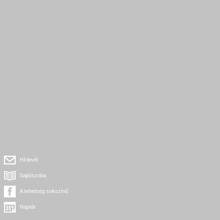
Hírlevél
Sajtószoba
A tehetség sokszínű
Naptár