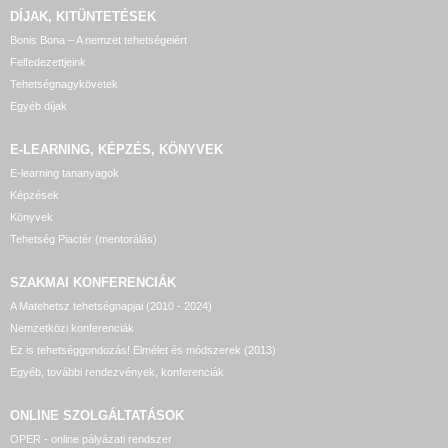
DÍJAK, KITÜNTETÉSEK
Bonis Bona – A nemzet tehetségeiért
Felfedezettjeink
Tehetségnagykövetek
Egyéb díjak
E-LEARNING, KÉPZÉS, KÖNYVEK
E-learning tananyagok
Képzések
Könyvek
Tehetség Piactér (mentorálás)
SZAKMAI KONFERENCIÁK
A Matehetsz tehetségnapjai (2010 - 2024)
Nemzetközi konferenciák
Ez is tehetséggondozás! Elmélet és módszerek (2013)
Egyéb, további rendezvények, konferenciák
ONLINE SZOLGÁLTATÁSOK
OPER - online pályázati rendszer