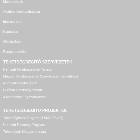
Munkatársak
Adatkezelési szabályzat
Impresszum
Kapcsolat
Oldaltérkép
Panaszkezelés
TEHETSÉGSEGÍTŐ SZERVEZETEK
Nemzeti Tehetségsegítő Tanács
Magyar Tehetségsegítő Szervezetek Szövetsége
Nemzeti Tehetségpont
Európai Tehetségközpont
A Matehetsz Tagszervezetei
TEHETSÉGSEGÍTŐ
PROJEKTEK
Tehetséghidak Program (TÁMOP 3.4.5)
Nemzeti Tehetség Program
Tehetségek Magyarországa