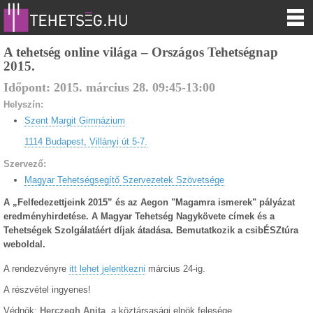
A tehetség online világa – Országos Tehetségnap
2015.
Időpont:
2015.
március
28
.
09:45
-
13:00
Helyszín:
Szent Margit Gimnázium
1114 Budapest, Villányi út 5-7.
Szervező:
Magyar Tehetségsegítő Szervezetek Szövetsége
A „Felfedezettjeink 2015” és az Aegon "Magamra ismerek" pályázat
eredményhirdetése. A Magyar Tehetség Nagykövete címek és a
Tehetségek Szolgálatáért díjak átadása. Bemutatkozik a csibÉSZtúra
weboldal.
A rendezvényre
itt lehet jelentkezni
március 24-ig.
A részvétel ingyenes!
Védnök:
Herczegh Anita
, a köztársasági elnök felesége