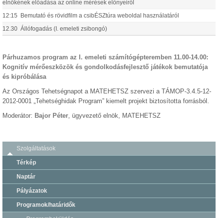
elnökének előadása az online mérések előnyeiről
12:15 Bemutató és rövidfilm a csibÉSZtúra weboldal használatáról
12.30 Állófogadás (I. emeleti zsibongó)
Párhuzamos program az I. emeleti számítógépteremben 11.00-14.00:
Kognitív mérőeszközök és gondolkodásfejlesztő játékok bemutatója
és kipróbálása
Az Országos Tehetségnapot a MATEHETSZ szervezi a TÁMOP-3.4.5-12-
2012-0001 „Tehetséghidak Program” kiemelt projekt biztosította forrásból.
Moderátor:
Bajor Péter
, ügyvezető elnök, MATEHETSZ
Szolgáltatások
Térkép
Naptár
Pályázatok
Programok/határidők