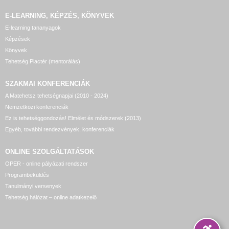
E-LEARNING, KÉPZÉS, KÖNYVEK
E-learning tananyagok
Képzések
Könyvek
Tehetség Piactér (mentorálás)
SZAKMAI KONFERENCIÁK
A Matehetsz tehetségnapjai (2010 - 2024)
Nemzetközi konferenciák
Ez is tehetséggondozás! Elmélet és módszerek (2013)
Egyéb, további rendezvények, konferenciák
ONLINE SZOLGÁLTATÁSOK
OPER - online pályázati rendszer
Programbeküldés
Tanulmányi versenyek
Tehetség hálózat – online adatkezelő