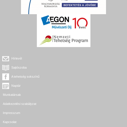
Hírlevél
Sajtószoba
A tehetség sokszínű
Naptár
Munkatársak
Adatkezelési szabályzat
Impresszum
Kapcsolat