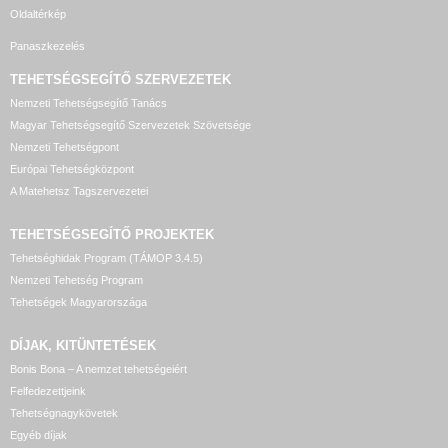
Oldaltérkép
Panaszkezelés
TEHETSÉGSEGÍTŐ SZERVEZETEK
Nemzeti Tehetségsegítő Tanács
Magyar Tehetségsegítő Szervezetek Szövetsége
Nemzeti Tehetségpont
Európai Tehetségközpont
A Matehetsz Tagszervezetei
TEHETSÉGSEGÍTŐ
PROJEKTEK
Tehetséghidak Program (TÁMOP 3.4.5)
Nemzeti Tehetség Program
Tehetségek Magyarországa
DÍJAK, KITÜNTETÉSEK
Bonis Bona – A nemzet tehetségeiért
Felfedezettjeink
Tehetségnagykövetek
Egyéb díjak