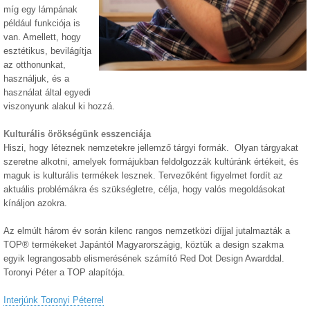
míg egy lámpának
például funkciója is
van. Amellett, hogy
esztétikus, bevilágítja
az otthonunkat,
használjuk, és a
használat által egyedi
viszonyunk alakul ki hozzá.
Kulturális örökségünk esszenciája
Hiszi, hogy léteznek nemzetekre jellemző tárgyi formák. Olyan tárgyakat
szeretne alkotni, amelyek formájukban feldolgozzák kultúránk értékeit, és
maguk is kulturális termékek lesznek. Tervezőként figyelmet fordít az
aktuális problémákra és szükségletre, célja, hogy valós megoldásokat
kínáljon azokra.
Az elmúlt három év során kilenc rangos nemzetközi díjjal jutalmazták a
TOP® termékeket Japántól Magyarországig, köztük a design szakma
egyik legrangosabb elismerésének számító Red Dot Design Awarddal.
Toronyi Péter a TOP alapítója.
Interjúnk Toronyi Péterrel