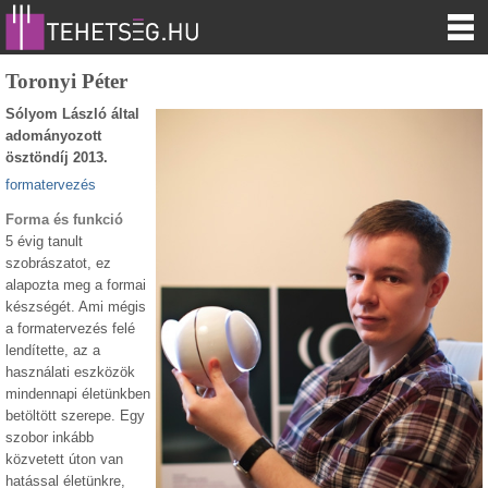
Toronyi Péter
Sólyom László által
adományozott
ösztöndíj 2013.
formatervezés
Forma és funkció
5 évig tanult
szobrászatot, ez
alapozta meg a formai
készségét. Ami mégis
a formatervezés felé
lendítette, az a
használati eszközök
mindennapi életünkben
betöltött szerepe. Egy
szobor inkább
közvetett úton van
hatással életünkre,