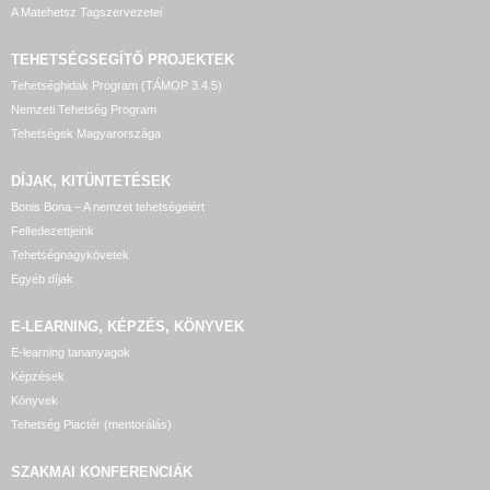
A Matehetsz Tagszervezetei
TEHETSÉGSEGÍTŐ
PROJEKTEK
Tehetséghidak Program (TÁMOP 3.4.5)
Nemzeti Tehetség Program
Tehetségek Magyarországa
DÍJAK, KITÜNTETÉSEK
Bonis Bona – A nemzet tehetségeiért
Felfedezettjeink
Tehetségnagykövetek
Egyéb díjak
E-LEARNING, KÉPZÉS, KÖNYVEK
E-learning tananyagok
Képzések
Könyvek
Tehetség Piactér (mentorálás)
SZAKMAI KONFERENCIÁK