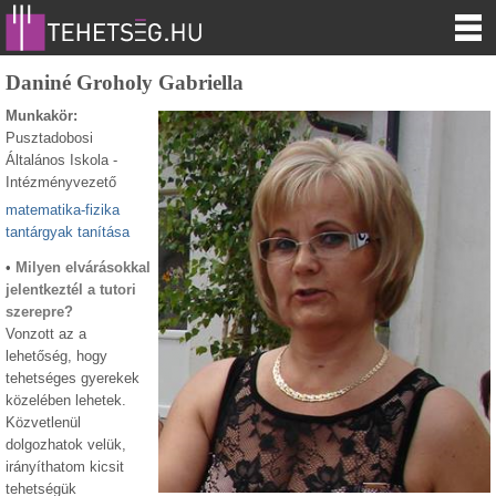
Daniné Groholy Gabriella
Munkakör:
Pusztadobosi
Általános Iskola -
Intézményvezető
matematika-fizika
tantárgyak tanítása
•
Milyen elvárásokkal
jelentkeztél a tutori
szerepre?
Vonzott az a
lehetőség, hogy
tehetséges gyerekek
közelében lehetek.
Közvetlenül
dolgozhatok velük,
irányíthatom kicsit
tehetségük