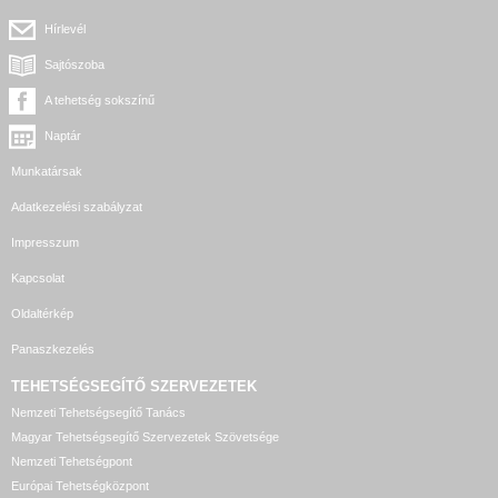
Hírlevél
Sajtószoba
A tehetség sokszínű
Naptár
Munkatársak
Adatkezelési szabályzat
Impresszum
Kapcsolat
Oldaltérkép
Panaszkezelés
TEHETSÉGSEGÍTŐ SZERVEZETEK
Nemzeti Tehetségsegítő Tanács
Magyar Tehetségsegítő Szervezetek Szövetsége
Nemzeti Tehetségpont
Európai Tehetségközpont