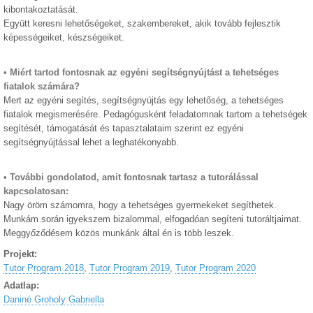
kibontakoztatását.
Együtt keresni lehetőségeket, szakembereket, akik tovább fejlesztik
képességeiket, készségeiket.
• Miért tartod fontosnak az egyéni segítségnyújtást a tehetséges
fiatalok számára?
Mert az egyéni segítés, segítségnyújtás egy lehetőség, a tehetséges
fiatalok megismerésére. Pedagógusként feladatomnak tartom a tehetségek
segítését, támogatását és tapasztalataim szerint ez egyéni
segítségnyújtással lehet a leghatékonyabb.
• További gondolatod, amit fontosnak tartasz a tutorálással
kapcsolatosan:
Nagy öröm számomra, hogy a tehetséges gyermekeket segíthetek.
Munkám során igyekszem bizalommal, elfogadóan segíteni tutoráltjaimat.
Meggyőződésem közös munkánk által én is több leszek.
Projekt:
Tutor Program 2018
,
Tutor Program 2019
,
Tutor Program 2020
Adatlap:
Daniné Groholy Gabriella