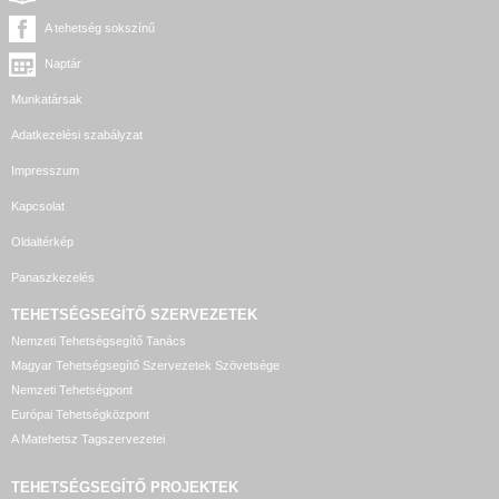
A tehetség sokszínű
Naptár
Munkatársak
Adatkezelési szabályzat
Impresszum
Kapcsolat
Oldaltérkép
Panaszkezelés
TEHETSÉGSEGÍTŐ SZERVEZETEK
Nemzeti Tehetségsegítő Tanács
Magyar Tehetségsegítő Szervezetek Szövetsége
Nemzeti Tehetségpont
Európai Tehetségközpont
A Matehetsz Tagszervezetei
TEHETSÉGSEGÍTŐ
PROJEKTEK