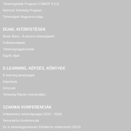
Tehetséghidak Program (TÁMOP 3.4.5)
Nemzeti Tehetség Program
Tehetségek Magyarországa
DÍJAK, KITÜNTETÉSEK
Bonis Bona – A nemzet tehetségeiért
Felfedezettjeink
Tehetségnagykövetek
Egyéb díjak
E-LEARNING, KÉPZÉS, KÖNYVEK
E-learning tananyagok
Képzések
Könyvek
Tehetség Piactér (mentorálás)
SZAKMAI KONFERENCIÁK
A Matehetsz tehetségnapjai (2010 - 2024)
Nemzetközi konferenciák
Ez is tehetséggondozás! Elmélet és módszerek (2013)