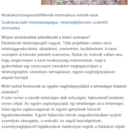
Munkaközösségvezető/Mérnök-informatikus mérnök-tanár
Szaktanácsadó mesterpedagógus, tehetségfejlesztési szakértő,
informatika
Milyen elvárásokkal jelentkeztél a tutori szerepre?
Elkötelezett tehetségsegítő vagyok. Több projektben vettem részt
tehetséggondozóként, oktatóként, mentorként, facilitátorként. A tutori
szerepkör új kihívást jelentett számomra. Nyitott és motivált voltam arra,
hogy megismerjem a tutori tevékenység módszertanát, majd a
gyakorlatban egy tutorcsoport tutoraként megtapasztaljam a
tehetségsegítés személyes támogatáson, egyéni segítségnyújtáson
alapuló formáját.
Miért tartod fontosnak az egyéni segítségnyújtást a tehetséges fiatalok
számára?
A tutor ismeri a tutorált tehetséges diák erősségeit, fejlesztendő területeit,
ismeri céljait. Az egyéni segítségnyújtás így lehetőséget ad a tehetséges
fiatal egyéni sajátosságainak és egyéni igényeinek fokozott
figyelembevételére. Egyéni fejlesztési tervük megvalósításában nyújtott
személyes támogatás, a motiváló- és segítő beszélgetések,
személyiségfejlesztő foglalkozások hatékonyan segítik a fiatalokat céljaik