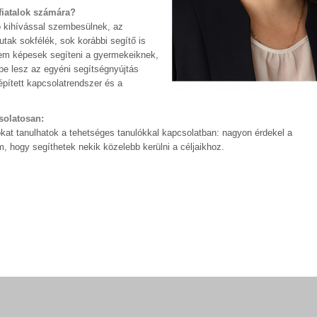
 fiatalok számára?
bb kihívással szembesülnek, az
tak sokfélék, sok korábbi segítő is
 nem képesek segíteni a gyermekeiknek,
e lesz az egyéni segítségnyújtás
épített kapcsolatrendszer és a
solatosan:
at tanulhatok a tehetséges tanulókkal kapcsolatban: nagyon érdekel a
 hogy segíthetek nekik közelebb kerülni a céljaikhoz.