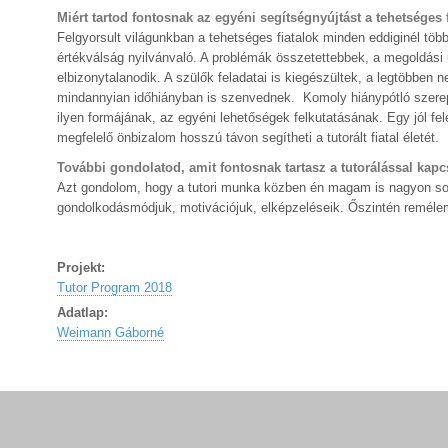
Miért tartod fontosnak az egyéni segítségnyújtást a tehetséges
Felgyorsult világunkban a tehetséges fiatalok minden eddiginél tö
értékválság nyilvánvaló. A problémák összetettebbek, a megoldási u
elbizonytalanodik. A szülők feladatai is kiegészültek, a legtöbben
mindannyian időhiányban is szenvednek. Komoly hiánypótló szerep
ilyen formájának, az egyéni lehetőségek felkutatásának. Egy jól fel
megfelelő önbizalom hosszú távon segítheti a tutorált fiatal életét.
További gondolatod, amit fontosnak tartasz a tutorálással kapc
Azt gondolom, hogy a tutori munka közben én magam is nagyon sok
gondolkodásmódjuk, motivációjuk, elképzeléseik. Őszintén remélem,
Projekt:
Tutor Program 2018
Adatlap:
Weimann Gáborné