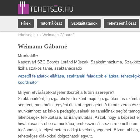
Hírek
Tutorhálózat
Szolgáltatások
Tehetséghálózat
tehetseg.hu
Weimann Gáborné
Weimann Gáborné
Munkakör:
Kaposvári SZC Eötvös Loránd Műszaki Szakgimnáziuma, Szakközép
fizika szakos tanár, szaktanácsadó
vezetői feladatok ellátása, szaktanári feladatok ellátása, tehetség-
koordinátor
Milyen elvárásokkal jelentkeztél a tutori szerepre?
Szaktanárként, igazgatóhelyettesként majd igazgatóként is számt
segíteni, mentorálni, egyéni útjukat egyengetni. A tutori szerep észr
munkámhoz: az iskola pedagógusainak és tanulóinak segítő támo
lehetőségek felkutatása, az iránymutatás. Azzal, hogy a képzést
hivatalosan is ebbe a munkába, professzionális szintre emelhetem a
tudásomat, kiteljesíthetem eddigi tevékenységemet. Bízom abban,
tehetséges diákokkal dolgozhatok együtt.