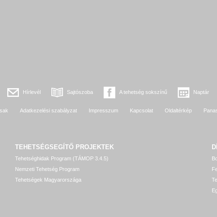
Hírlevél
Sajtószoba
A tehetség sokszínű
Naptár
sak
Adatkezelési szabályzat
Impresszum
Kapcsolat
Oldaltérkép
Pana
TEHETSÉGSEGÍTŐ
PROJEKTEK
D
Tehetséghidak Program (TÁMOP 3.4.5)
Bo
Nemzeti Tehetség Program
Fe
Tehetségek Magyarországa
T
Eg