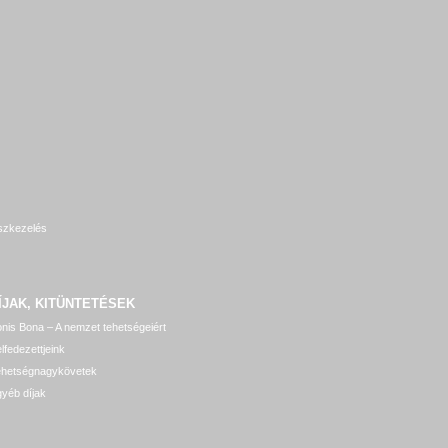
szkezelés
ÍJAK, KITÜNTETÉSEK
nis Bona – A nemzet tehetségeiért
lfedezettjeink
ehetségnagykövetek
yéb díjak