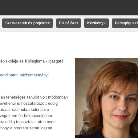
Szervezetek és projektek
EU hálózat
Kézikönyv
Pedagóguská
iskolája és Kollégiuma - igazgató,
koordinátor, bázisintézményi
alan tehetséges tanulót volt módomban
evétlenül is hozzátartozott eddigi
gatása, számukra különböző
 elvégeztem és bekapcsolódom
z eddig tapasztalati úton nyert
 hogy a program során igazán