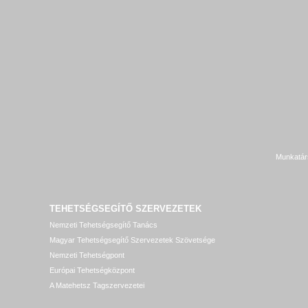
Munkatár
TEHETSÉGSEGÍTŐ SZERVEZETEK
Nemzeti Tehetségsegítő Tanács
Magyar Tehetségsegítő Szervezetek Szövetsége
Nemzeti Tehetségpont
Európai Tehetségközpont
A Matehetsz Tagszervezetei