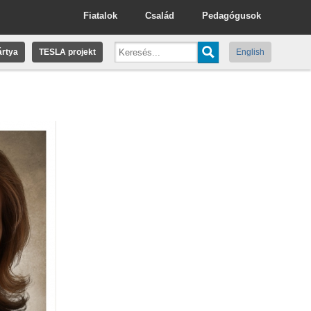
Fiatalok
Család
Pedagógusok
rtya
TESLA projekt
English