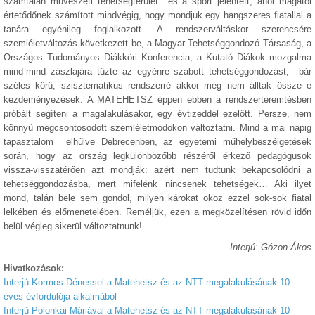
számtalan művészeti tehetségterület és a sport jelentett, ahol magától
értetődőnek számított mindvégig, hogy mondjuk egy hangszeres fiatallal a
tanára egyénileg foglalkozott. A rendszerváltáskor szerencsére
szemléletváltozás következett be, a Magyar Tehetséggondozó Társaság, a
Országos Tudományos Diákköri Konferencia, a Kutató Diákok mozgalma
mind-mind zászlajára tűzte az egyénre szabott tehetséggondozást, bár
széles körű, szisztematikus rendszerré akkor még nem álltak össze e
kezdeményezések. A MATEHETSZ éppen ebben a rendszerteremtésben
próbált segíteni a magalakulásakor, egy évtizeddel ezelőtt. Persze, nem
könnyű megcsontosodott szemléletmódokon változtatni. Mind a mai napig
tapasztalom elhűlve Debrecenben, az egyetemi műhelybeszélgetések
során, hogy az ország legkülönbözőbb részéről érkező pedagógusok
vissza-visszatérően azt mondják: azért nem tudtunk bekapcsolódni a
tehetséggondozásba, mert mifelénk nincsenek tehetségek… Aki ilyet
mond, talán bele sem gondol, milyen károkat okoz ezzel sok-sok fiatal
lelkében és előmenetelében. Reméljük, ezen a megközelítésen rövid időn
belül végleg sikerül változtatnunk!
Interjú: Gózon Ákos
Hivatkozások:
Interjú Kormos Dénessel a Matehetsz és az NTT megalakulásának 10
éves évfordulója alkalmából
Interjú Polonkai Máriával a Matehetsz és az NTT megalakulásának 10