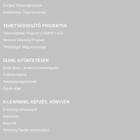
Európai Tehetségközpont
A Matehetsz Tagszervezetei
TEHETSÉGSEGÍTŐ
PROJEKTEK
Tehetséghidak Program (TÁMOP 3.4.5)
Nemzeti Tehetség Program
Tehetségek Magyarországa
DÍJAK, KITÜNTETÉSEK
Bonis Bona – A nemzet tehetségeiért
Felfedezettjeink
Tehetségnagykövetek
Egyéb díjak
E-LEARNING, KÉPZÉS, KÖNYVEK
E-learning tananyagok
Képzések
Könyvek
Tehetség Piactér (mentorálás)