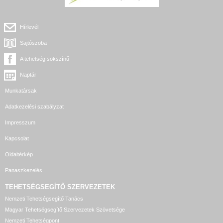
Hírlevél
Sajtószoba
A tehetség sokszínű
Naptár
Munkatársak
Adatkezelési szabályzat
Impresszum
Kapcsolat
Oldaltérkép
Panaszkezelés
TEHETSÉGSEGÍTŐ SZERVEZETEK
Nemzeti Tehetségsegítő Tanács
Magyar Tehetségsegítő Szervezetek Szövetsége
Nemzeti Tehetségpont