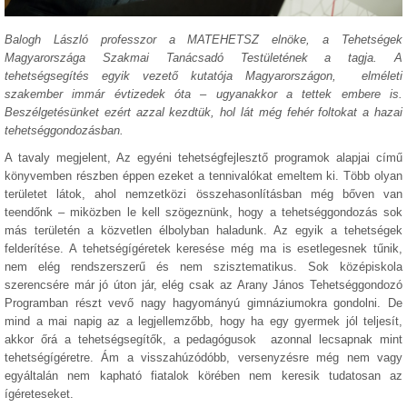
Balogh László professzor a MATEHETSZ elnöke, a Tehetségek
Magyarországa Szakmai Tanácsadó Testületének a tagja. A
tehetségsegítés egyik vezető kutatója Magyarországon, elméleti
szakember immár évtizedek óta – ugyanakkor a tettek embere is.
Beszélgetésünket ezért azzal kezdtük, hol lát még fehér foltokat a hazai
tehetséggondozásban.
A tavaly megjelent, Az egyéni tehetségfejlesztő programok alapjai című
könyvemben részben éppen ezeket a tennivalókat emeltem ki. Több olyan
területet látok, ahol nemzetközi összehasonlításban még bőven van
teendőnk – miközben le kell szögeznünk, hogy a tehetséggondozás sok
más területén a közvetlen élbolyban haladunk. Az egyik a tehetségek
felderítése. A tehetségígéretek keresése még ma is esetlegesnek tűnik,
nem elég rendszerszerű és nem szisztematikus. Sok középiskola
szerencsére már jó úton jár, elég csak az Arany János Tehetséggondozó
Programban részt vevő nagy hagyományú gimnáziumokra gondolni. De
mind a mai napig az a legjellemzőbb, hogy ha egy gyermek jól teljesít,
akkor őrá a tehetségsegítők, a pedagógusok azonnal lecsapnak mint
tehetségígéretre. Ám a visszahúzódóbb, versenyzésre még nem vagy
egyáltalán nem kapható fiatalok körében nem keresik tudatosan az
ígéreteseket.