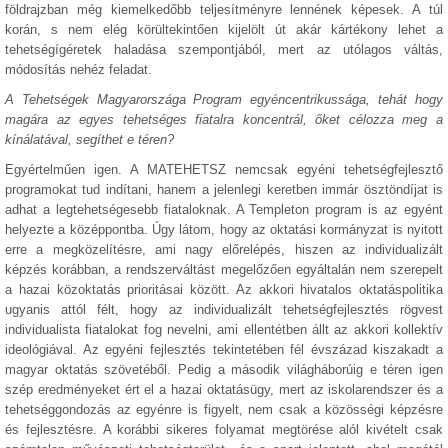
földrajzban még kiemelkedőbb teljesítményre lennének képesek. A túl
korán, s nem elég körültekintően kijelölt út akár kártékony lehet a
tehetségígéretek haladása szempontjából, mert az utólagos váltás,
módosítás nehéz feladat.
A Tehetségek Magyarországa Program egyéncentrikussága, tehát hogy
magára az egyes tehetséges fiatalra koncentrál, őket célozza meg a
kínálatával, segíthet e téren?
Egyértelműen igen. A MATEHETSZ nemcsak egyéni tehetségfejlesztő
programokat tud indítani, hanem a jelenlegi keretben immár ösztöndíjat is
adhat a legtehetségesebb fiataloknak. A Templeton program is az egyént
helyezte a középpontba. Úgy látom, hogy az oktatási kormányzat is nyitott
erre a megközelítésre, ami nagy előrelépés, hiszen az individualizált
képzés korábban, a rendszerváltást megelőzően egyáltalán nem szerepelt
a hazai közoktatás prioritásai között. Az akkori hivatalos oktatáspolitika
ugyanis attól félt, hogy az individualizált tehetségfejlesztés rögvest
individualista fiatalokat fog nevelni, ami ellentétben állt az akkori kollektív
ideológiával. Az egyéni fejlesztés tekintetében fél évszázad kiszakadt a
magyar oktatás szövetéből. Pedig a második világháborúig e téren igen
szép eredményeket ért el a hazai oktatásügy, mert az iskolarendszer és a
tehetséggondozás az egyénre is figyelt, nem csak a közösségi képzésre
és fejlesztésre. A korábbi sikeres folyamat megtörése alól kivételt csak