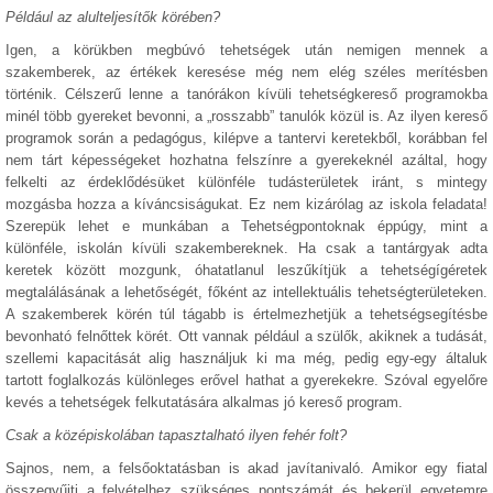
Például az alulteljesítők körében?
Igen, a körükben megbúvó tehetségek után nemigen mennek a
szakemberek, az értékek keresése még nem elég széles merítésben
történik. Célszerű lenne a tanórákon kívüli tehetségkereső programokba
minél több gyereket bevonni, a „rosszabb” tanulók közül is. Az ilyen kereső
programok során a pedagógus, kilépve a tantervi keretekből, korábban fel
nem tárt képességeket hozhatna felszínre a gyerekeknél azáltal, hogy
felkelti az érdeklődésüket különféle tudásterületek iránt, s mintegy
mozgásba hozza a kíváncsiságukat. Ez nem kizárólag az iskola feladata!
Szerepük lehet e munkában a Tehetségpontoknak éppúgy, mint a
különféle, iskolán kívüli szakembereknek. Ha csak a tantárgyak adta
keretek között mozgunk, óhatatlanul leszűkítjük a tehetségígéretek
megtalálásának a lehetőségét, főként az intellektuális tehetségterületeken.
A szakemberek körén túl tágabb is értelmezhetjük a tehetségsegítésbe
bevonható felnőttek körét. Ott vannak például a szülők, akiknek a tudását,
szellemi kapacitását alig használjuk ki ma még, pedig egy-egy általuk
tartott foglalkozás különleges erővel hathat a gyerekekre. Szóval egyelőre
kevés a tehetségek felkutatására alkalmas jó kereső program.
Csak a középiskolában tapasztalható ilyen fehér folt?
Sajnos, nem, a felsőoktatásban is akad javítanivaló. Amikor egy fiatal
összegyűjti a felvételhez szükséges pontszámát és bekerül egyetemre