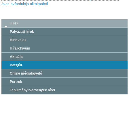
éves évfordulója alkalmából
Hírek
Pályázati hírek
Hírlevelek
Hírarchívum
Aktuális
Interjúk
Online médiafigyelő
Portrék
Tanulmányi versenyek hírei