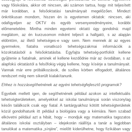
vagy főiskolára, akkor ott nincsen, aki számon tartsa, hogy mit teljesített
már korábban, a felsőoktatási tanulmányait megelőzően. Mindezt
önkritikusan mondom, hiszen én is egyetemen oktatok: nincsen, aki
odafigyeljen az OKTV és egyéb versenyeredményeire, korábbi
előmenetelére. Mintha minden egyetemi oktató úgy gondolná: majd
meglátom, az én kurzusomon miként teljesít a hallgató, s az alapján
eldöntöm, az illető tehetséges-e vagy sem. Nem mennek át az egyes
gyermekre, fiatalra vonatkozó tehetségszakmai információk a
közoktatásból a felsőoktatásba. Egyfajta tehetség-portfoliót kellene
gyűjtenie a fiatalnak, aminek el kellene kezdődnie már az óvodában, s az
alapfokú oktatástól a felsőfokig végig kellene, hogy kísérje a tanulmányait.
Vannak már erre próbálkozások, de széles körben elfogadott, általános
rendszert még nem sikerült kialakítanunk.
Ehhez is hozzásegíthetnének az egyéni tehetségfejlesztő programok?
Egyebek mellett igen, de segíthetnének például azokon az intellektuális
tehetségterületeken, amelyekkel az iskolai tanulmányai során viszonylag
későn találkozik csak egy fiatal. A tantárgyakhoz kötött tehetségterületek
közül gondolhatunk itt például a biológiára vagy a kémiára. Nem szabad
elkövetni például azt a hibát, hogy – mondjuk egy matematika tagozatos
általános iskolai osztályban – idejekorán ráállítja a tanár a legjobban
tanulókat a matematika „sínjére”, mielőtt kiderülhetne, hogy fizikában vagy