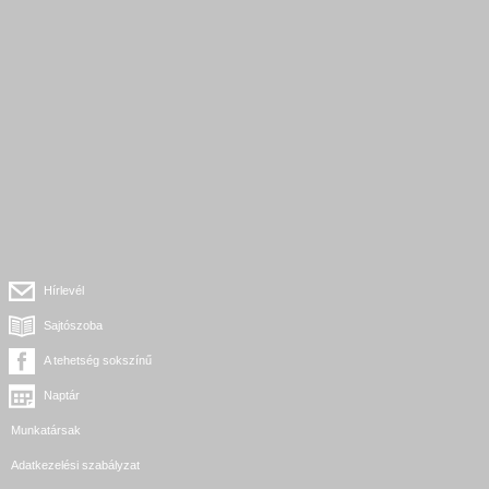
Hírlevél
Sajtószoba
A tehetség sokszínű
Naptár
Munkatársak
Adatkezelési szabályzat