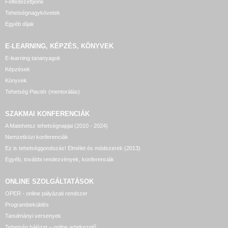
Felfedezettjeink
Tehetségnagykövetek
Egyéb díjak
E-LEARNING, KÉPZÉS, KÖNYVEK
E-learning tananyagok
Képzések
Könyvek
Tehetség Piactér (mentorálás)
SZAKMAI KONFERENCIÁK
A Matehetsz tehetségnapjai (2010 - 2024)
Nemzetközi konferenciák
Ez is tehetséggondozás! Elmélet és módszerek (2013)
Egyéb, további rendezvények, konferenciák
ONLINE SZOLGÁLTATÁSOK
OPER - online pályázati rendszer
Programbeküldés
Tanulmányi versenyek
Tehetség hálózat – online adatkezelő