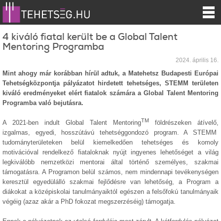
4 kiváló fiatal került be a Global Talent
Mentoring Programba
2024. április 16.
Mint ahogy már korábban hírül adtuk, a Matehetsz Budapesti Európai
Tehetségközpontja pályázatot hirdetett tehetséges, STEMM területen
kiváló eredményeket elért fiatalok számára a Global Talent Mentoring
Programba való bejutásra.
TM
A 2021-ben indult Global Talent Mentoring
földrészeken átívelő,
izgalmas, egyedi, hosszútávú tehetséggondozó program. A STEMM
tudományterületeken belül kiemelkedően tehetséges és komoly
motivációval rendelkező fiataloknak nyújt ingyenes lehetőséget a világ
legkiválóbb nemzetközi mentorai által történő személyes, szakmai
támogatásra. A Programon belül számos, nem mindennapi tevékenységen
keresztül egyedülálló szakmai fejlődésre van lehetőség, a Program a
diákokat a középiskolai tanulmányaiktól egészen a felsőfokú tanulmányaik
végéig (azaz akár a PhD fokozat megszerzéséig) támogatja.