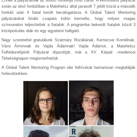
Ennek a pályázatnak az utolsó fordulója most zárult. A kétfordulós pályázat
során az első fordulóban a Matehetsz által javasolt 7 jelölt közül a második
forduló után 4 fiatal került beválogatásra. A Global Talent Mentoring
pályázatokat bíráló csapata külön kiemelte, hogy milyen magas
színvonalon teljesítettek a fiatalok. A programba bekerült fiatalok közül 3
középiskolás diák és egy egyetemi hallgató.
Nagy szeretettel gratulálunk Szatmáry Rozáliának, Kemecsei Kornélnak,
Vámi Árminnak és Vajda Ádámnak! Vajda Ádámot, a Matehetsz
Felfedezettjeink Pályázat díjazottját, már a XV. Kárpát –medencei
Tehetségnapon megismerhettük.
A Global Talent Mentoring Program idei felhívását hamarosan megtalálják
hírlevelünkben.