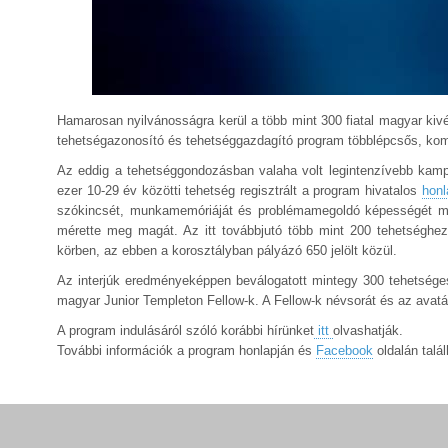
Hamarosan nyilvánosságra kerül a több mint 300 fiatal magyar kivét
tehetségazonosító és tehetséggazdagító program többlépcsős, kom
Az eddig a tehetséggondozásban valaha volt legintenzívebb kam
ezer 10-29 év közötti tehetség regisztrált a program hivatalos
honl
szókincsét, munkamemóriáját és problémamegoldó képességét mért
mérette meg magát. Az itt továbbjutó több mint 200 tehetséghez t
körben, az ebben a korosztályban pályázó 650 jelölt közül.
Az interjúk eredményeképpen beválogatott mintegy 300 tehetsége
magyar Junior Templeton Fellow-k. A Fellow-k névsorát és az avatá
A program indulásáról szóló korábbi hírünket
itt
olvashatják.
További információk a program honlapján és
Facebook
oldalán talál