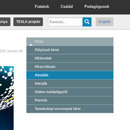
Fiatalok
Család
Pedagógusok
rtya
TESLA projekt
English
Hírek
Pályázati hírek
016. január 28.
Hírlevelek
Hírarchívum
Aktuális
Interjúk
Online médiafigyelő
Portrék
Tanulmányi versenyek hírei