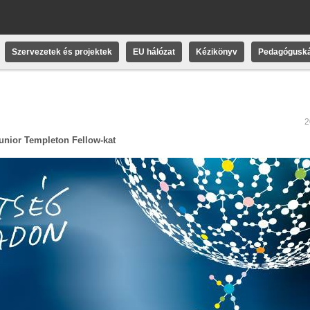
Szervezetek és projektek
EU hálózat
Kézikönyv
Pedagóguská
2
unior Templeton Fellow-kat