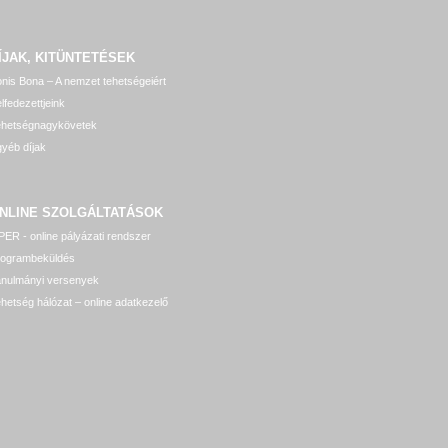
ÍJAK, KITÜNTETÉSEK
nis Bona – A nemzet tehetségeiért
lfedezettjeink
ehetségnagykövetek
yéb díjak
NLINE SZOLGÁLTATÁSOK
ER - online pályázati rendszer
rogrambeküldés
anulmányi versenyek
hetség hálózat – online adatkezelő