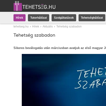
Hírek
Tutorhálózat
Szolgáltatások
Tehetséghálózat
tehetseg.hu
Hírek
Aktuális
Tehetség szabadon
Tehetség szabadon
Sikeres beválogatás után márciusban avatjuk az első magyar J