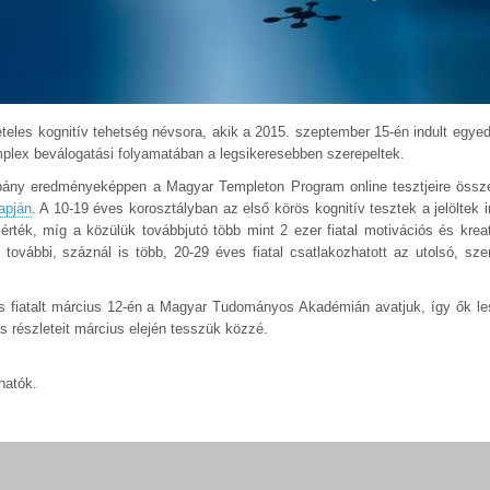
eles kognitív tehetség névsora, akik a 2015. szeptember 15-én indult egyedül
plex beválogatási folyamatában a legsikeresebben szerepeltek.
pány eredményeképpen a Magyar Templeton Program online tesztjeire össz
apján
. A 10-19 éves korosztályban az első körös kognitív tesztek a jelöltek in
ék, míg a közülük továbbjutó több mint 2 ezer fiatal motivációs és kreat
ovábbi, száznál is több, 20-29 éves fiatal csatlakozhatott az utolsó, sze
s fiatalt március 12-én a Magyar Tudományos Akadémián avatjuk, így ők le
s részleteit március elején tesszük közzé.
hatók.