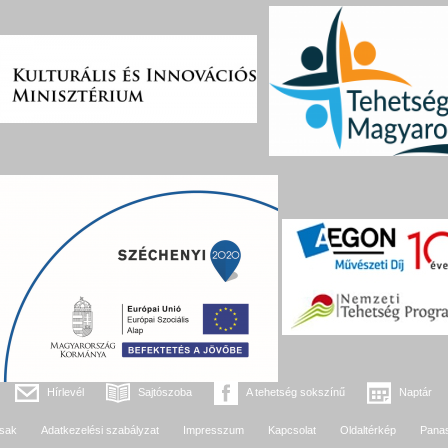
Hírlevél
Sajtószoba
A tehetség sokszínű
Naptár
sak
Adatkezelési szabályzat
Impresszum
Kapcsolat
Oldaltérkép
Pana