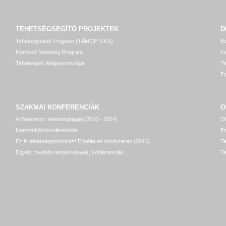
TEHETSÉGSEGÍTŐ
PROJEKTEK
D
Tehetséghidak Program (TÁMOP 3.4.5)
Bo
Nemzeti Tehetség Program
Fe
Tehetségek Magyarországa
T
Eg
SZAKMAI KONFERENCIÁK
O
A Matehetsz tehetségnapjai (2010 - 2024)
OP
Nemzetközi konferenciák
P
Ez is tehetséggondozás! Elmélet és módszerek (2013)
T
Egyéb, további rendezvények, konferenciák
Te