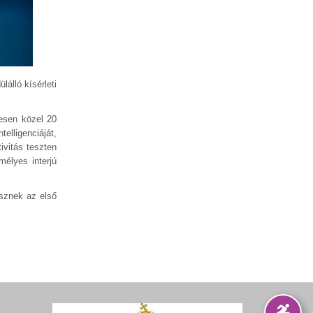
álló kísérleti
esen közel 20
telligenciáját,
ivitás teszten
mélyes interjú
sznek az első