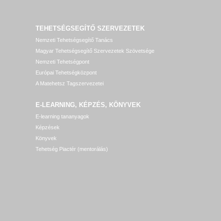
TEHETSÉGSEGÍTŐ SZERVEZETEK
Nemzeti Tehetségsegítő Tanács
Magyar Tehetségsegítő Szervezetek Szövetsége
Nemzeti Tehetségpont
Európai Tehetségközpont
A Matehetsz Tagszervezetei
E-LEARNING, KÉPZÉS, KÖNYVEK
E-learning tananyagok
Képzések
Könyvek
Tehetség Piactér (mentorálás)