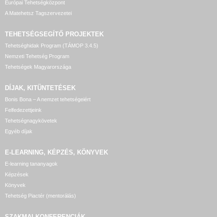
Európai Tehetségközpont
A Matehetsz Tagszervezetei
TEHETSÉGSEGÍTŐ
PROJEKTEK
Tehetséghidak Program (TÁMOP 3.4.5)
Nemzeti Tehetség Program
Tehetségek Magyarországa
DÍJAK, KITÜNTETÉSEK
Bonis Bona – A nemzet tehetségeiért
Felfedezettjeink
Tehetségnagykövetek
Egyéb díjak
E-LEARNING, KÉPZÉS, KÖNYVEK
E-learning tananyagok
Képzések
Könyvek
Tehetség Piactér (mentorálás)
SZAKMAI KONFERENCIÁK