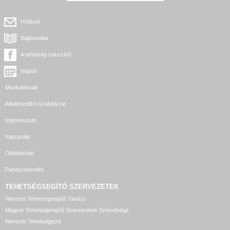
Hírlevél
Sajtószoba
A tehetség sokszínű
Naptár
Munkatársak
Adatkezelési szabályzat
Impresszum
Kapcsolat
Oldaltérkép
Panaszkezelés
TEHETSÉGSEGÍTŐ SZERVEZETEK
Nemzeti Tehetségsegítő Tanács
Magyar Tehetségsegítő Szervezetek Szövetsége
Nemzeti Tehetségpont