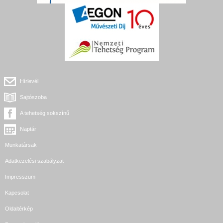
Hírlevél
Sajtószoba
A tehetség sokszínű
Naptár
Munkatársak
Adatkezelési szabályzat
Impresszum
Kapcsolat
Oldaltérkép