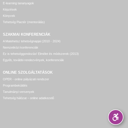
E-learning tananyagok
Képzések
Könyvek
Tehetség Piactér (mentorálás)
SZAKMAI KONFERENCIÁK
A Matehetsz tehetségnapjai (2010 - 2024)
Nemzetközi konferenciák
Ez is tehetséggondozás! Elmélet és módszerek (2013)
Egyéb, további rendezvények, konferenciák
ONLINE SZOLGÁLTATÁSOK
OPER - online pályázati rendszer
Programbeküldés
Tanulmányi versenyek
Tehetség hálózat – online adatkezelő