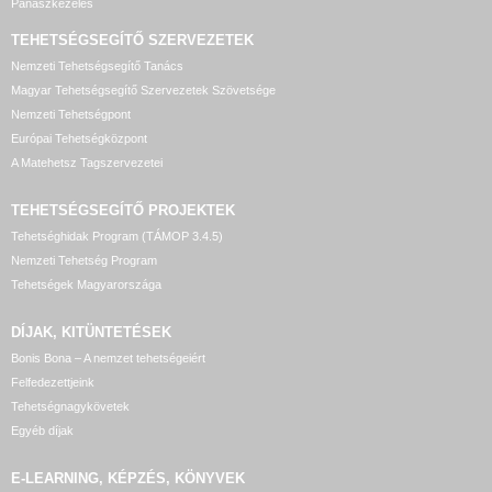
Panaszkezelés
TEHETSÉGSEGÍTŐ SZERVEZETEK
Nemzeti Tehetségsegítő Tanács
Magyar Tehetségsegítő Szervezetek Szövetsége
Nemzeti Tehetségpont
Európai Tehetségközpont
A Matehetsz Tagszervezetei
TEHETSÉGSEGÍTŐ
PROJEKTEK
Tehetséghidak Program (TÁMOP 3.4.5)
Nemzeti Tehetség Program
Tehetségek Magyarországa
DÍJAK, KITÜNTETÉSEK
Bonis Bona – A nemzet tehetségeiért
Felfedezettjeink
Tehetségnagykövetek
Egyéb díjak
E-LEARNING, KÉPZÉS, KÖNYVEK