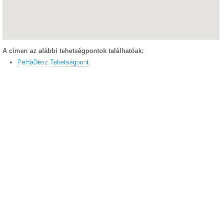
A címen az alábbi tehetségpontok találhatóak:
PéHáDész Tehetségpont