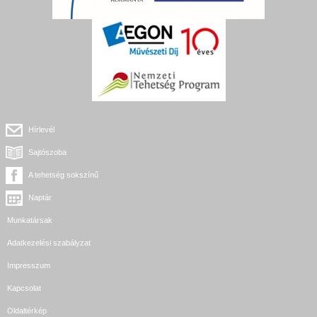
Hírlevél
Sajtószoba
A tehetség sokszínű
Naptár
Munkatársak
Adatkezelési szabályzat
Impresszum
Kapcsolat
Oldaltérkép