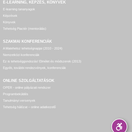
E-LEARNING, KÉPZÉS, KÖNYVEK
E-learning tananyagok
Képzések
Könyvek
Tehetség Piactér (mentorálás)
SZAKMAI KONFERENCIÁK
A Matehetsz tehetségnapjai (2010 - 2024)
Nemzetközi konferenciák
Ez is tehetséggondozás! Elmélet és módszerek (2013)
Egyéb, további rendezvények, konferenciák
ONLINE SZOLGÁLTATÁSOK
OPER - online pályázati rendszer
Programbeküldés
Tanulmányi versenyek
Tehetség hálózat – online adatkezelő