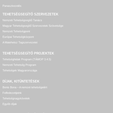
Panaszkezelés
TEHETSÉGSEGÍTŐ SZERVEZETEK
Nemzeti Tehetségsegítő Tanács
Magyar Tehetségsegítő Szervezetek Szövetsége
Nemzeti Tehetségpont
Európai Tehetségközpont
A Matehetsz Tagszervezetei
TEHETSÉGSEGÍTŐ
PROJEKTEK
Tehetséghidak Program (TÁMOP 3.4.5)
Nemzeti Tehetség Program
Tehetségek Magyarországa
DÍJAK, KITÜNTETÉSEK
Bonis Bona – A nemzet tehetségeiért
Felfedezettjeink
Tehetségnagykövetek
Egyéb díjak