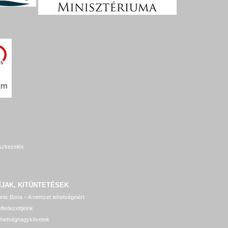
szkezelés
ÍJAK, KITÜNTETÉSEK
nis Bona – A nemzet tehetségeiért
lfedezettjeink
ehetségnagykövetek