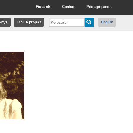
Fiatalok
Család
Pedagógusok
rtya
TESLA projekt
English