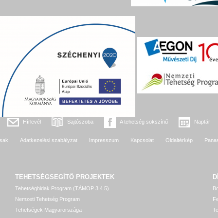
Hírlevél
Sajtószoba
A tehetség sokszínű
Naptár
sak
Adatkezelési szabályzat
Impresszum
Kapcsolat
Oldaltérkép
Pana
TEHETSÉGSEGÍTŐ
PROJEKTEK
D
Tehetséghidak Program (TÁMOP 3.4.5)
Bo
Nemzeti Tehetség Program
Fe
Tehetségek Magyarországa
T