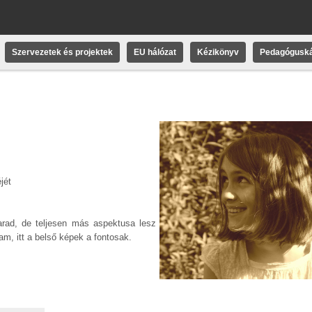
Szervezetek és projektek
EU hálózat
Kézikönyv
Pedagóguská
jét
marad, de teljesen más aspektusa lesz
m, itt a belső képek a fontosak.