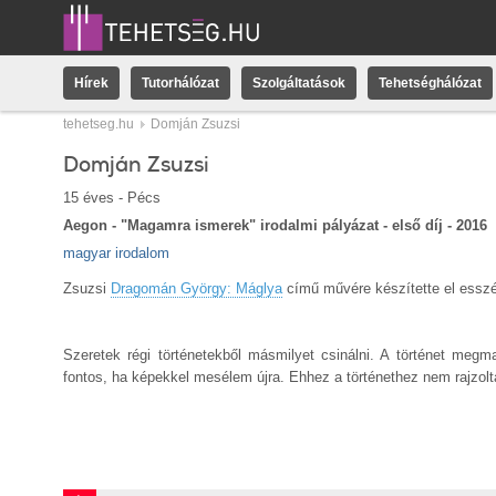
Hírek
Tutorhálózat
Szolgáltatások
Tehetséghálózat
tehetseg.hu
Domján Zsuzsi
Domján Zsuzsi
15 éves - Pécs
Aegon - "Magamra ismerek" irodalmi pályázat - első díj - 2016
magyar irodalom
Zsuzsi
Dragomán György: Máglya
című művére készítette el esszé
Szeretek régi történetekből másmilyet csinálni. A történet meg
fontos, ha képekkel mesélem újra. Ehhez a történethez nem rajzolta