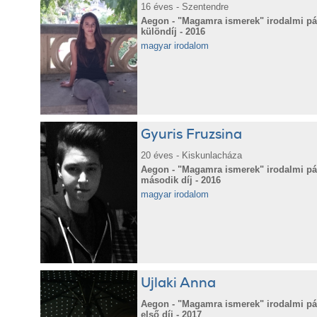
16 éves - Szentendre
Aegon - "Magamra ismerek" irodalmi pál
különdíj - 2016
magyar irodalom
Gyuris Fruzsina
20 éves - Kiskunlacháza
Aegon - "Magamra ismerek" irodalmi pál
második díj - 2016
magyar irodalom
Ujlaki Anna
Aegon - "Magamra ismerek" irodalmi pál
első díj - 2017