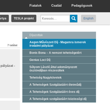
Fiatalok
Család
Pedagógusok
rtya
TESLA projekt
English
Díjazottak
Aegon Művészeti Díj - Magamra ismerek
7 találat
irodalmi pályázat
Bonis Bona – A nemzet tehetségeiért
Genius Loci Díj
pályázat -
Sólyom László által adományozott
ösztöndíjban részesültek
Tehetség Nagykövetek
A Tehetségek Szolgálatáért életműdíj
A Tehetségek Szolgálatáért éves díj
A Tehetségek szolgálatáért közösségi díj