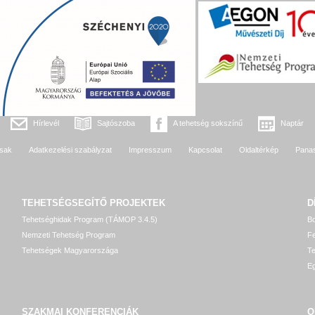
Hírlevél
Sajtószoba
A tehetség sokszínű
Naptár
sak
Adatkezelési szabályzat
Impresszum
Kapcsolat
Oldaltérkép
Pana
TEHETSÉGSEGÍTŐ
PROJEKTEK
D
Tehetséghidak Program (TÁMOP 3.4.5)
Bo
Nemzeti Tehetség Program
Fe
Tehetségek Magyarországa
T
Eg
SZAKMAI KONFERENCIÁK
O