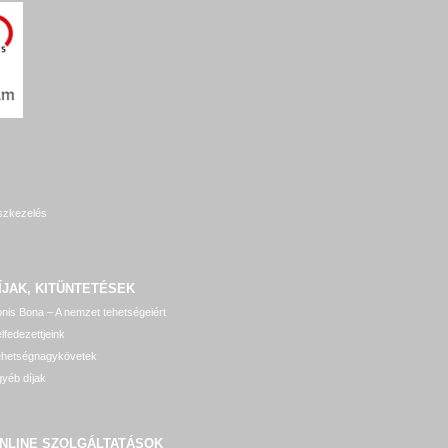
szkezelés
ÍJAK, KITÜNTETÉSEK
nis Bona – A nemzet tehetségeiért
lfedezettjeink
ehetségnagykövetek
yéb díjak
NLINE SZOLGÁLTATÁSOK