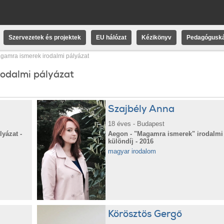
Szervezetek és projektek
EU hálózat
Kézikönyv
Pedagóguská
gamra ismerek irodalmi pályázat
rodalmi pályázat
Szajbély Anna
18 éves - Budapest
yázat -
Aegon - "Magamra ismerek" irodalmi 
különdíj - 2016
magyar irodalom
Körösztös Gergő