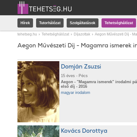
Hírek
Tutorhálózat
Szolgáltatások
Tehetséghálózat
tehetseg.hu
Tehetséghálózat
Díjazottak
Aegon Művészeti Díj - Ma
Aegon Művészeti Díj - Magamra ismerek i
Domján Zsuzsi
15 éves - Pécs
Aegon - "Magamra ismerek" irodalmi pál
első díj - 2016
magyar irodalom
Kovács Dorottya