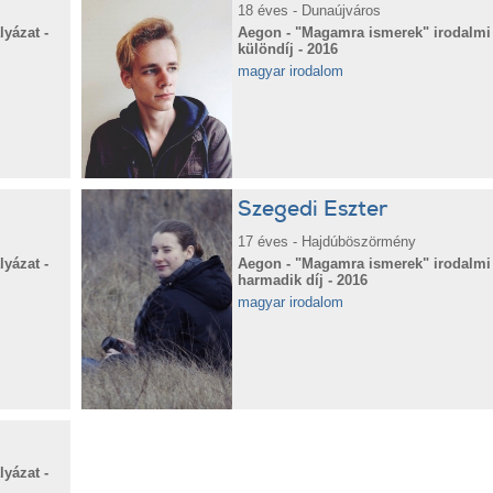
18 éves - Dunaújváros
yázat -
Aegon - "Magamra ismerek" irodalmi 
különdíj - 2016
magyar irodalom
Szegedi Eszter
17 éves - Hajdúböszörmény
yázat -
Aegon - "Magamra ismerek" irodalmi 
harmadik díj - 2016
magyar irodalom
yázat -