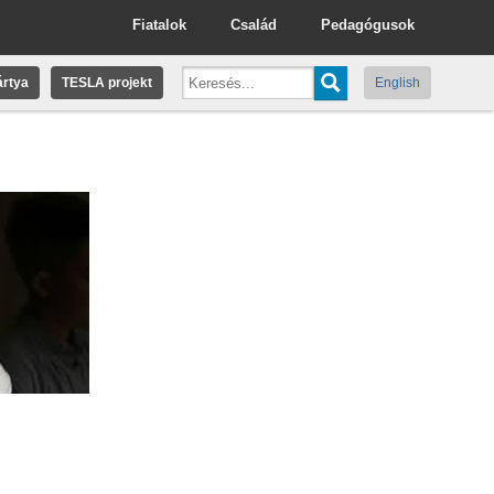
Fiatalok
Család
Pedagógusok
rtya
TESLA projekt
English