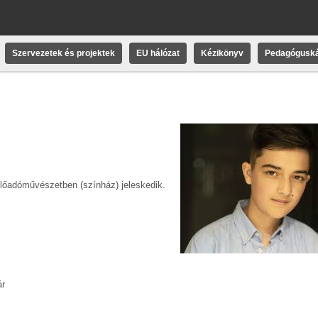
Szervezetek és projektek
EU hálózat
Kézikönyv
Pedagóguská
lőadóművészetben (színház) jeleskedik.
ár