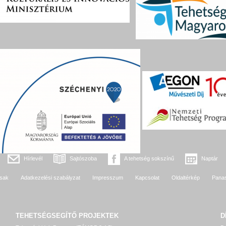
Hírlevél
Sajtószoba
A tehetség sokszínű
Naptár
sak
Adatkezelési szabályzat
Impresszum
Kapcsolat
Oldaltérkép
Pana
TEHETSÉGSEGÍTŐ
PROJEKTEK
D