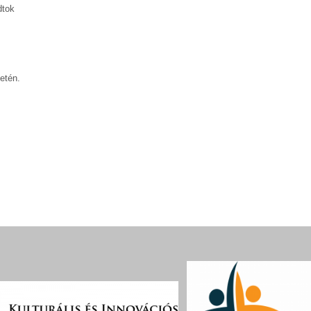
dtok
etén.