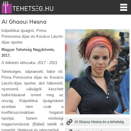
Al Ghaoui Hesna
külpolitikai újságíró, Prima
Primissima díjas és Kovácsi László-
díjas riporter
Magyar Tehetség Nagykövete,
2017.
A felkérés időszaka: 2017 - 2021
Tehetséges, talpraesett, bátor nő.
Prima Primissima díjas és Kovácsi
László-díjas riporter, akit háborúról,
nyomorról, válságról készített
tudósításaival ismert meg az
ország. Külpolitikai újságíróként
azonban nem csak a
konfliktuszónákban forgatott
riportjai, hanem minőségi
Al Ghaoui Hesna és a tehetség
magazinműsorai (Bábel) tették őt
ismertté, hitelessé és népszerűvé.