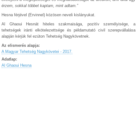
érzem, sokkal többet kaptam, mint adtam.”
Hesna férjével (Ervinnel) közösen neveli kislányukat.
Al Ghaoui Hesnát hiteles szakmaisága, pozitív személyisége, a
tehetségek iránti elkötelezettsége és példamutató civil szerepvállalása
alapján kérjük fel ezúton Tehetség Nagykövetnek.
Az elismerés alapja:
A Magyar Tehetség Nagykövetei - 2017.
Adatlap:
Al Ghaoui Hesna