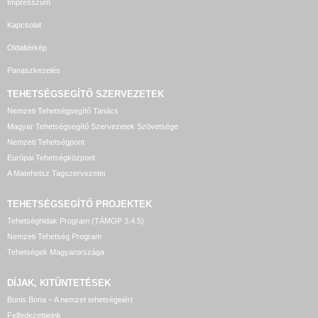
Impresszum
Kapcsolat
Oldaltérkép
Panaszkezelés
TEHETSÉGSEGÍTŐ SZERVEZETEK
Nemzeti Tehetségsegítő Tanács
Magyar Tehetségsegítő Szervezetek Szövetsége
Nemzeti Tehetségpont
Európai Tehetségközpont
A Matehetsz Tagszervezetei
TEHETSÉGSEGÍTŐ
PROJEKTEK
Tehetséghidak Program (TÁMOP 3.4.5)
Nemzeti Tehetség Program
Tehetségek Magyarországa
DÍJAK, KITÜNTETÉSEK
Bonis Bona – A nemzet tehetségeiért
Felfedezettjeink