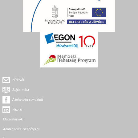
Hírlevél
Sajtószoba
A tehetség sokszínű
Naptár
Munkatársak
Adatkezelési szabályzat