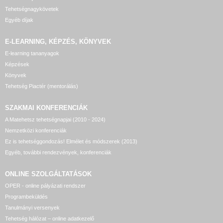
Tehetségnagykövetek
Egyéb díjak
E-LEARNING, KÉPZÉS, KÖNYVEK
E-learning tananyagok
Képzések
Könyvek
Tehetség Piactér (mentorálás)
SZAKMAI KONFERENCIÁK
A Matehetsz tehetségnapjai (2010 - 2024)
Nemzetközi konferenciák
Ez is tehetséggondozás! Elmélet és módszerek (2013)
Egyéb, további rendezvények, konferenciák
ONLINE SZOLGÁLTATÁSOK
OPER - online pályázati rendszer
Programbeküldés
Tanulmányi versenyek
Tehetség hálózat – online adatkezelő