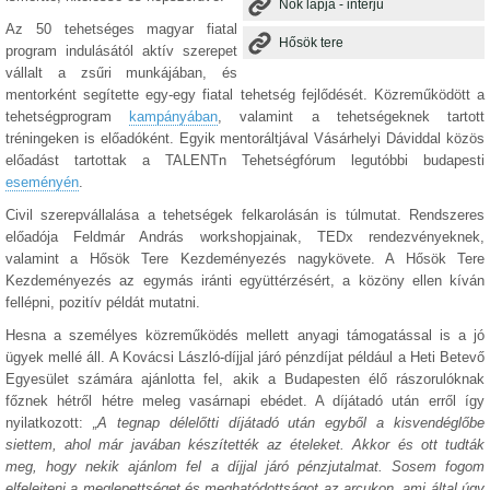
Nők lapja - interjú
Az 50 tehetséges magyar fiatal
Hősök tere
program indulásától aktív szerepet
vállalt a zsűri munkájában, és
mentorként segítette egy-egy fiatal tehetség fejlődését. Közreműködött a
tehetségprogram
kampányában
, valamint a tehetségeknek tartott
tréningeken is előadóként. Egyik mentoráltjával Vásárhelyi Dáviddal közös
előadást tartottak a TALENTn Tehetségfórum legutóbbi budapesti
eseményén
.
Civil szerepvállalása a tehetségek felkarolásán is túlmutat. Rendszeres
előadója Feldmár András workshopjainak, TEDx rendezvényeknek,
valamint a Hősök Tere Kezdeményezés nagykövete. A Hősök Tere
Kezdeményezés az egymás iránti együttérzésért, a közöny ellen kíván
fellépni, pozitív példát mutatni.
Hesna a személyes közreműködés mellett anyagi támogatással is a jó
ügyek mellé áll. A Kovácsi László-díjjal járó pénzdíjat például a Heti Betevő
Egyesület számára ajánlotta fel, akik a Budapesten élő rászorulóknak
főznek hétről hétre meleg vasárnapi ebédet. A díjátadó után erről így
nyilatkozott:
„A tegnap délelőtti díjátadó után egyből a kisvendéglőbe
siettem, ahol már javában készítették az ételeket. Akkor és ott tudták
meg, hogy nekik ajánlom fel a díjjal járó pénzjutalmat. Sosem fogom
elfelejteni a meglepettséget és meghatódottságot az arcukon, ami által úgy