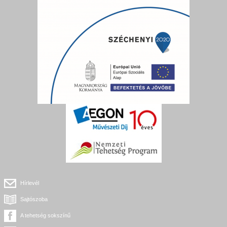
Hírlevél
Sajtószoba
A tehetség sokszínű