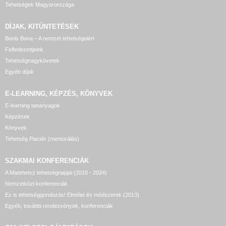
Tehetségek Magyarországa
DÍJAK, KITÜNTETÉSEK
Bonis Bona – A nemzet tehetségeiért
Felfedezettjeink
Tehetségnagykövetek
Egyéb díjak
E-LEARNING, KÉPZÉS, KÖNYVEK
E-learning tananyagok
Képzések
Könyvek
Tehetség Piactér (mentorálás)
SZAKMAI KONFERENCIÁK
A Matehetsz tehetségnapjai (2010 - 2024)
Nemzetközi konferenciák
Ez is tehetséggondozás! Elmélet és módszerek (2013)
Egyéb, további rendezvények, konferenciák