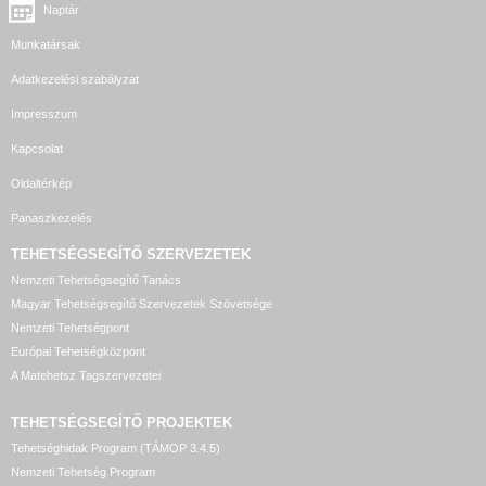
Naptár
Munkatársak
Adatkezelési szabályzat
Impresszum
Kapcsolat
Oldaltérkép
Panaszkezelés
TEHETSÉGSEGÍTŐ SZERVEZETEK
Nemzeti Tehetségsegítő Tanács
Magyar Tehetségsegítő Szervezetek Szövetsége
Nemzeti Tehetségpont
Európai Tehetségközpont
A Matehetsz Tagszervezetei
TEHETSÉGSEGÍTŐ
PROJEKTEK
Tehetséghidak Program (TÁMOP 3.4.5)
Nemzeti Tehetség Program