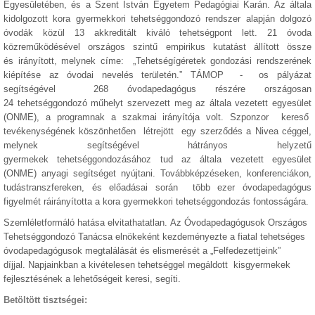
Egyesületében, és a Szent István Egyetem Pedagógiai Karán. Az általa
kidolgozott kora gyermekkori tehetséggondozó rendszer alapján dolgozó
óvodák közül 13 akkreditált kiváló tehetségpont lett. 21 óvoda
közreműködésével országos szintű empirikus kutatást állított össze
és irányított, melynek címe: „Tehetségígéretek gondozási rendszerének
kiépítése az óvodai nevelés területén.” TÁMOP - os pályázat
segítségével 268 óvodapedagógus részére országosan
24 tehetséggondozó műhelyt szervezett meg az általa vezetett egyesület
(ONME), a programnak a szakmai irányítója volt. Szponzor kereső
tevékenységének köszönhetően létrejött egy szerződés a Nivea céggel,
melynek segítségével hátrányos helyzetű
gyermekek tehetséggondozásához tud az általa vezetett egyesület
(ONME) anyagi segítséget nyújtani. Továbbképzéseken, konferenciákon,
tudástranszfereken, és előadásai során több ezer óvodapedagógus
figyelmét ráirányította a kora gyermekkori tehetséggondozás fontosságára.
Szemléletformáló hatása elvitathatatlan. Az Óvodapedagógusok Országos
Tehetséggondozó Tanácsa elnökeként kezdeményezte a fiatal tehetséges
óvodapedagógusok megtalálását és elismerését a „Felfedezettjeink”
díjjal. Napjainkban a kivételesen tehetséggel megáldott kisgyermekek
fejlesztésének a lehetőségeit keresi, segíti.
Betöltött tisztségei: