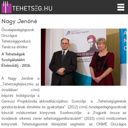
Nagy Jenőné
Óvodapedagógusok
Országos
Tehetséggondozó
Tanácsa elnöke
A Tehetségek
Szolgálatáért
Életműdíj - 2016.
A Nagy Jenőné a
„Tehetségfejlesztés az
óvodában’ című
képzés kidolgozója a
Géniusz Projektiroda akkreditációjához. Szerzője a „Tehetségígéretek
gondozásának elmélete és gyakorlata” (2012) című óvodapedagógusoknak
készült módszertani könyvnek. Szerkesztője a „Fogjunk össze az
óvodások sikeres zenei tehetséggondozásáért!” (2015) című módszertani
könyvnek. Tehetségpontok létrejöttét segítette: az ONME Országos