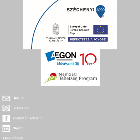
Hírlevél
Sajtószoba
A tehetség sokszínű
Naptár
Munkatársak