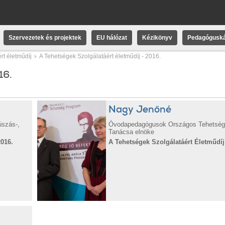
Szervezetek és projektek
EU hálózat
Kézikönyv
Pedagóguská
rt életműdíj
A Tehetségek Szolgálatáért életműdíj - 2016.
16.
Nagy Jenőné
úszás-,
Óvodapedagógusok Országos Tehetsé
Tanácsa elnöke
2016.
A Tehetségek Szolgálatáért Életműdíj 