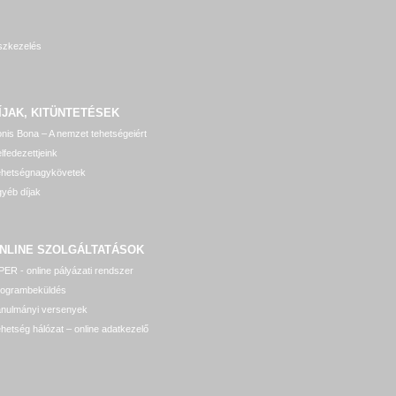
szkezelés
ÍJAK, KITÜNTETÉSEK
nis Bona – A nemzet tehetségeiért
lfedezettjeink
ehetségnagykövetek
yéb díjak
NLINE SZOLGÁLTATÁSOK
ER - online pályázati rendszer
rogrambeküldés
anulmányi versenyek
hetség hálózat – online adatkezelő