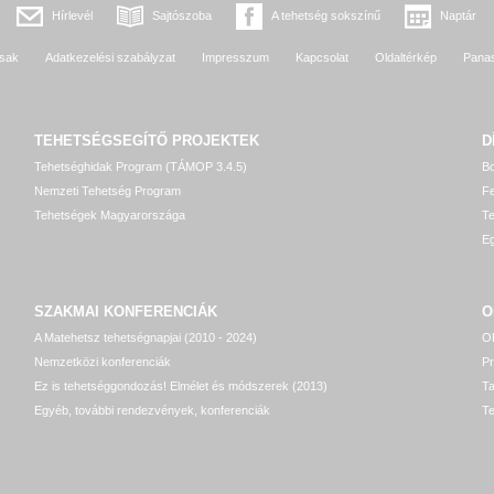
Hírlevél
Sajtószoba
A tehetség sokszínű
Naptár
sak
Adatkezelési szabályzat
Impresszum
Kapcsolat
Oldaltérkép
Pana
TEHETSÉGSEGÍTŐ
PROJEKTEK
D
Tehetséghidak Program (TÁMOP 3.4.5)
Bo
Nemzeti Tehetség Program
Fe
Tehetségek Magyarországa
T
Eg
SZAKMAI KONFERENCIÁK
O
A Matehetsz tehetségnapjai (2010 - 2024)
OP
Nemzetközi konferenciák
P
Ez is tehetséggondozás! Elmélet és módszerek (2013)
T
Egyéb, további rendezvények, konferenciák
Te