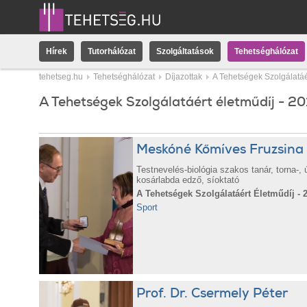
Hírek
Tutorhálózat
Szolgáltatások
Tehetséghálózat
tehetseg.hu
Tehetséghálózat
Díjazottak
A Tehetségek Szolgálatáé
A Tehetségek Szolgálatáért életműdíj - 20
Meskóné Kőmíves Fruzsina
Testnevelés-biológia szakos tanár, torna-, 
kosárlabda edző, síoktató
A Tehetségek Szolgálatáért Életműdíj - 
Sport
Prof. Dr. Csermely Péter