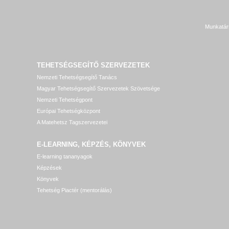
Munkatár
TEHETSÉGSEGÍTŐ SZERVEZETEK
Nemzeti Tehetségsegítő Tanács
Magyar Tehetségsegítő Szervezetek Szövetsége
Nemzeti Tehetségpont
Európai Tehetségközpont
A Matehetsz Tagszervezetei
E-LEARNING, KÉPZÉS, KÖNYVEK
E-learning tananyagok
Képzések
Könyvek
Tehetség Piactér (mentorálás)