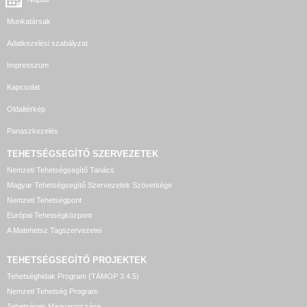
Munkatársak
Adatkezelési szabályzat
Impresszum
Kapcsolat
Oldaltérkép
Panaszkezelés
TEHETSÉGSEGÍTŐ SZERVEZETEK
Nemzeti Tehetségsegítő Tanács
Magyar Tehetségsegítő Szervezetek Szövetsége
Nemzeti Tehetségpont
Európai Tehetségközpont
A Matehetsz Tagszervezetei
TEHETSÉGSEGÍTŐ
PROJEKTEK
Tehetséghidak Program (TÁMOP 3.4.5)
Nemzeti Tehetség Program
Tehetségek Magyarországa