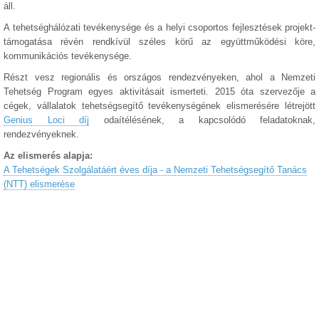
áll.
A tehetséghálózati tevékenysége és a helyi csoportos fejlesztések projekt-
támogatása révén rendkívül széles körű az együttműködési köre,
kommunikációs tevékenysége.
Részt vesz regionális és országos rendezvényeken, ahol a Nemzeti
Tehetség Program egyes aktivitásait ismerteti. 2015 óta szervezője a
cégek, vállalatok tehetségsegítő tevékenységének elismerésére létrejött
Genius Loci díj
odaítélésének, a kapcsolódó feladatoknak,
rendezvényeknek.
Az elismerés alapja:
A Tehetségek Szolgálatáért éves díja - a Nemzeti Tehetségsegítő Tanács
(NTT) elismerése