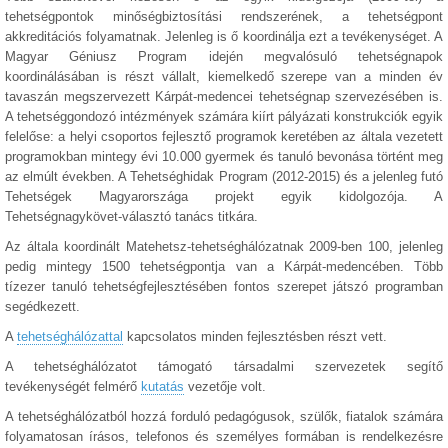
tehetségpontok minőségbiztosítási rendszerének, a tehetségpont
akkreditációs folyamatnak. Jelenleg is ő koordinálja ezt a tevékenységet. A
Magyar Géniusz Program idején megvalósuló tehetségnapok
koordinálásában is részt vállalt, kiemelkedő szerepe van a minden év
tavaszán megszervezett Kárpát-medencei tehetségnap szervezésében is.
A tehetséggondozó intézmények számára kiírt pályázati konstrukciók egyik
felelőse: a helyi csoportos fejlesztő programok keretében az általa vezetett
programokban mintegy évi 10.000 gyermek és tanuló bevonása történt meg
az elmúlt években. A Tehetséghidak Program (2012-2015) és a jelenleg futó
Tehetségek Magyarországa projekt egyik kidolgozója. A
Tehetségnagykövet-választó tanács titkára.
Az általa koordinált Matehetsz-tehetséghálózatnak 2009-ben 100, jelenleg
pedig mintegy 1500 tehetségpontja van a Kárpát-medencében. Több
tízezer tanuló tehetségfejlesztésében fontos szerepet játszó programban
segédkezett.
A
tehetséghálózattal
kapcsolatos minden fejlesztésben részt vett.
A tehetséghálózatot támogató társadalmi szervezetek segítő
tevékenységét felmérő
kutatás
vezetője volt.
A tehetséghálózatból hozzá forduló pedagógusok, szülők, fiatalok számára
folyamatosan írásos, telefonos és személyes formában is rendelkezésre