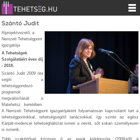
Szántó Judit
Alprojektvezető, a
Nemzeti Tehetségpont
igazgatója
A Tehetségek
Szolgálatáért éves díj
- 2018.
Szántó Judit 2009 óta
segíti a
tehetséggondozó
programok
megvalósítását a
Matehetsz keretében.
A Nemzeti Tehetségpont igazgatójaként folyamatosan kapcsolatot tart a
tehetségpontokkal, tehetségsegítő tanácsokkal, így szinte az egész
Kárpát-medencei tehetséghálózat ismeri a nevét, sőt sokan személyesen
is ismerik.
Több szakértővel közösen ő az egyik kidolgozója (2009-től) a