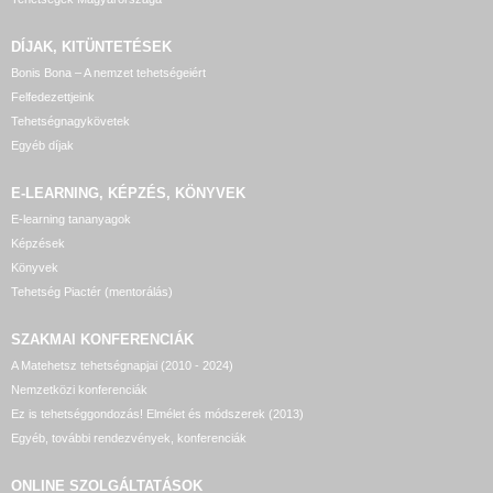
DÍJAK, KITÜNTETÉSEK
Bonis Bona – A nemzet tehetségeiért
Felfedezettjeink
Tehetségnagykövetek
Egyéb díjak
E-LEARNING, KÉPZÉS, KÖNYVEK
E-learning tananyagok
Képzések
Könyvek
Tehetség Piactér (mentorálás)
SZAKMAI KONFERENCIÁK
A Matehetsz tehetségnapjai (2010 - 2024)
Nemzetközi konferenciák
Ez is tehetséggondozás! Elmélet és módszerek (2013)
Egyéb, további rendezvények, konferenciák
ONLINE SZOLGÁLTATÁSOK