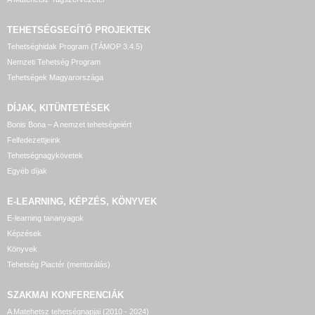
TEHETSÉGSEGÍTŐ
PROJEKTEK
Tehetséghidak Program (TÁMOP 3.4.5)
Nemzeti Tehetség Program
Tehetségek Magyarországa
DÍJAK, KITÜNTETÉSEK
Bonis Bona – A nemzet tehetségeiért
Felfedezettjeink
Tehetségnagykövetek
Egyéb díjak
E-LEARNING, KÉPZÉS, KÖNYVEK
E-learning tananyagok
Képzések
Könyvek
Tehetség Piactér (mentorálás)
SZAKMAI KONFERENCIÁK
A Matehetsz tehetségnapjai (2010 - 2024)