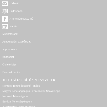
Hírlevél
Sajtószoba
A tehetség sokszínű
Naptár
Munkatársak
Adatkezelési szabályzat
Impresszum
Kapcsolat
Oldaltérkép
Panaszkezelés
TEHETSÉGSEGÍTŐ SZERVEZETEK
Nemzeti Tehetségsegítő Tanács
Magyar Tehetségsegítő Szervezetek Szövetsége
Nemzeti Tehetségpont
Európai Tehetségközpont
A Matehetsz Tagszervezetei