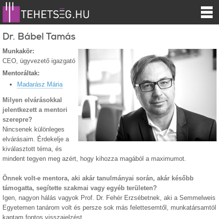
Dr. Bábel Tamás
Munkakör:
CEO, ügyvezető igazgató
Mentoráltak:
Madarász Mária
Milyen elvárásokkal
jelentkezett a mentori
szerepre?
Nincsenek különleges
elvárásaim. Érdekelje a
kiválasztott téma, és
mindent tegyen meg azért, hogy kihozza magából a maximumot.
Önnek volt-e mentora, aki akár tanulmányai során, akár később
támogatta, segítette szakmai vagy egyéb területen?
Igen, nagyon hálás vagyok Prof. Dr. Fehér Erzsébetnek, aki a Semmelweis
Egyetemen tanárom volt és persze sok más felettesemtől, munkatársamtól
kaptam fontos visszajelzést