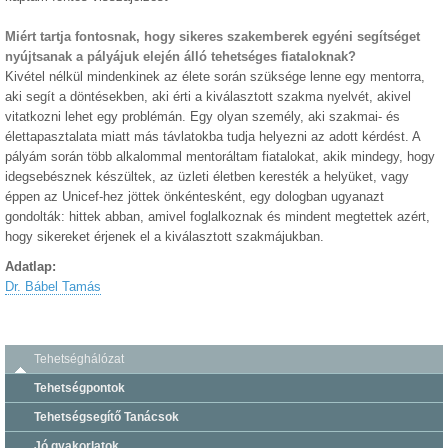
Miért tartja fontosnak, hogy sikeres szakemberek egyéni segítséget
nyújtsanak a pályájuk elején álló tehetséges fiataloknak?
Kivétel nélkül mindenkinek az élete során szüksége lenne egy mentorra,
aki segít a döntésekben, aki érti a kiválasztott szakma nyelvét, akivel
vitatkozni lehet egy problémán. Egy olyan személy, aki szakmai- és
élettapasztalata miatt más távlatokba tudja helyezni az adott kérdést. A
pályám során több alkalommal mentoráltam fiatalokat, akik mindegy, hogy
idegsebésznek készültek, az üzleti életben keresték a helyüket, vagy
éppen az Unicef-hez jöttek önkéntesként, egy dologban ugyanazt
gondolták: hittek abban, amivel foglalkoznak és mindent megtettek azért,
hogy sikereket érjenek el a kiválasztott szakmájukban.
Adatlap:
Dr. Bábel Tamás
Tehetséghálózat
Tehetségpontok
Tehetségsegítő Tanácsok
Jó gyakorlatok