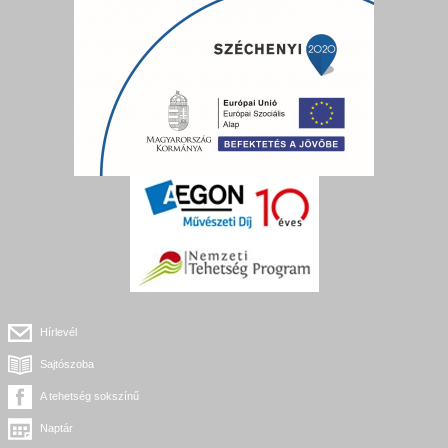
Hírlevél
Sajtószoba
A tehetség sokszínű
Naptár