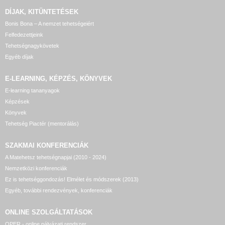
DÍJAK, KITÜNTETÉSEK
Bonis Bona – A nemzet tehetségeiért
Felfedezettjeink
Tehetségnagykövetek
Egyéb díjak
E-LEARNING, KÉPZÉS, KÖNYVEK
E-learning tananyagok
Képzések
Könyvek
Tehetség Piactér (mentorálás)
SZAKMAI KONFERENCIÁK
A Matehetsz tehetségnapjai (2010 - 2024)
Nemzetközi konferenciák
Ez is tehetséggondozás! Elmélet és módszerek (2013)
Egyéb, további rendezvények, konferenciák
ONLINE SZOLGÁLTATÁSOK
OPER - online pályázati rendszer