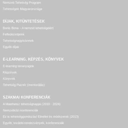
Nemzeti Tehetség Program
Tehetségek Magyarországa
DÍJAK, KITÜNTETÉSEK
Bonis Bona – A nemzet tehetségeiért
Felfedezettjeink
Tehetségnagykövetek
Egyéb díjak
E-LEARNING, KÉPZÉS, KÖNYVEK
E-learning tananyagok
Képzések
Könyvek
Tehetség Piactér (mentorálás)
SZAKMAI KONFERENCIÁK
A Matehetsz tehetségnapjai (2010 - 2024)
Nemzetközi konferenciák
Ez is tehetséggondozás! Elmélet és módszerek (2013)
Egyéb, további rendezvények, konferenciák