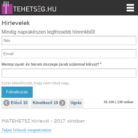
Hírlevelek
Mindig naprakészen legfrissebb híreinkből!
Mennyi
nyolc és három összege
(arab számmal kiírva)?
*
Ezzel ellenőrizzük, hogy nem robot vagy.
91-100 | 138 találat
Előző 10
Következő 10
Ugrás
MATEHETSZ Hírlevél - 2017. október
Teljes hírlevél megtekintése