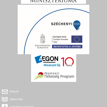
Hírlevél
Sajtószoba
A tehetség sokszínű