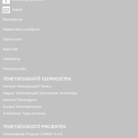
Naptár
Munkatársak
Adatkezelési szabályzat
Impresszum
Kapcsolat
Oldaltérkép
Panaszkezelés
TEHETSÉGSEGÍTŐ SZERVEZETEK
Nemzeti Tehetségsegítő Tanács
Magyar Tehetségsegítő Szervezetek Szövetsége
Nemzeti Tehetségpont
Európai Tehetségközpont
A Matehetsz Tagszervezetei
TEHETSÉGSEGÍTŐ
PROJEKTEK
Tehetséghidak Program (TÁMOP 3.4.5)