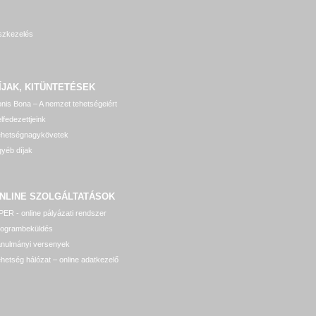
szkezelés
ÍJAK, KITÜNTETÉSEK
nis Bona – A nemzet tehetségeiért
lfedezettjeink
ehetségnagykövetek
yéb díjak
NLINE SZOLGÁLTATÁSOK
ER - online pályázati rendszer
rogrambeküldés
anulmányi versenyek
hetség hálózat – online adatkezelő