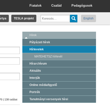
Fiatalok
Család
Pedagógusok
rtya
TESLA projekt
English
Hírek
Pályázati hírek
Hírlevelek
MATEHETSZ hírlevél
Hírarchívum
Aktuális
Interjúk
Online médiafigyelő
Portrék
Tanulmányi versenyek hírei
0 | 138 találat