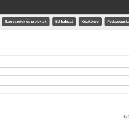
Szervezetek és projektek
EU hálózat
Kézikönyv
Pedagóguská
61-7