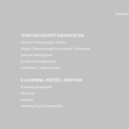
Munkatár
TEHETSÉGSEGÍTŐ SZERVEZETEK
Nemzeti Tehetségsegítő Tanács
Magyar Tehetségsegítő Szervezetek Szövetsége
Nemzeti Tehetségpont
Európai Tehetségközpont
A Matehetsz Tagszervezetei
E-LEARNING, KÉPZÉS, KÖNYVEK
E-learning tananyagok
Képzések
Könyvek
Tehetség Piactér (mentorálás)