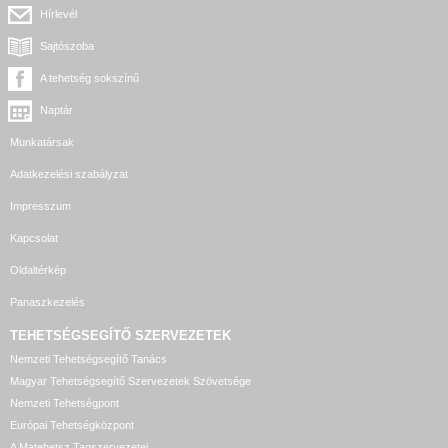
Hírlevél
Sajtószoba
A tehetség sokszínű
Naptár
Munkatársak
Adatkezelési szabályzat
Impresszum
Kapcsolat
Oldaltérkép
Panaszkezelés
TEHETSÉGSEGÍTŐ SZERVEZETEK
Nemzeti Tehetségsegítő Tanács
Magyar Tehetségsegítő Szervezetek Szövetsége
Nemzeti Tehetségpont
Európai Tehetségközpont
A Matehetsz Tagszervezetei