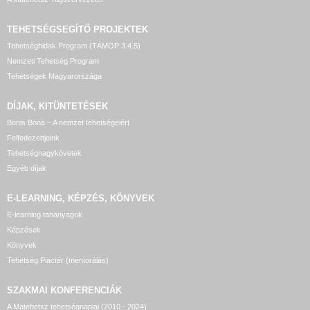
TEHETSÉGSEGÍTŐ
PROJEKTEK
Tehetséghidak Program (TÁMOP 3.4.5)
Nemzeti Tehetség Program
Tehetségek Magyarországa
DÍJAK, KITÜNTETÉSEK
Bonis Bona – A nemzet tehetségeiért
Felfedezettjeink
Tehetségnagykövetek
Egyéb díjak
E-LEARNING, KÉPZÉS, KÖNYVEK
E-learning tananyagok
Képzések
Könyvek
Tehetség Piactér (mentorálás)
SZAKMAI KONFERENCIÁK
A Matehetsz tehetségnapjai (2010 - 2024)