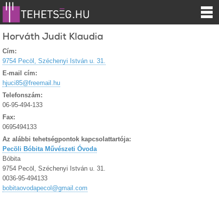
Horváth Judit Klaudia
Cím:
9754 Pecöl, Széchenyi István u. 31.
E-mail cím:
hjuci85@freemail.hu
Telefonszám:
06-95-494-133
Fax:
0695494133
Az alábbi tehetségpontok kapcsolattartója:
Pecöli Bóbita Művészeti Óvoda
Bóbita
9754 Pecöl, Széchenyi István u. 31.
0036-95-494133
bobitaovodapecol@gmail.com