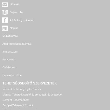
Hírlevél
Sajtószoba
A tehetség sokszínű
Naptár
Munkatársak
Adatkezelési szabályzat
Impresszum
Kapcsolat
Oldaltérkép
Panaszkezelés
TEHETSÉGSEGÍTŐ SZERVEZETEK
Nemzeti Tehetségsegítő Tanács
Magyar Tehetségsegítő Szervezetek Szövetsége
Nemzeti Tehetségpont
Európai Tehetségközpont