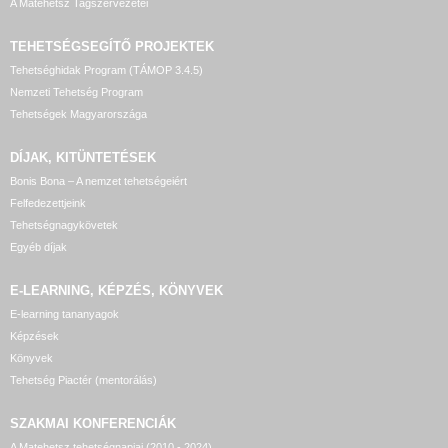
A Matehetsz Tagszervezetei
TEHETSÉGSEGÍTŐ
PROJEKTEK
Tehetséghidak Program (TÁMOP 3.4.5)
Nemzeti Tehetség Program
Tehetségek Magyarországa
DÍJAK, KITÜNTETÉSEK
Bonis Bona – A nemzet tehetségeiért
Felfedezettjeink
Tehetségnagykövetek
Egyéb díjak
E-LEARNING, KÉPZÉS, KÖNYVEK
E-learning tananyagok
Képzések
Könyvek
Tehetség Piactér (mentorálás)
SZAKMAI KONFERENCIÁK
A Matehetsz tehetségnapjai (2010 - 2024)