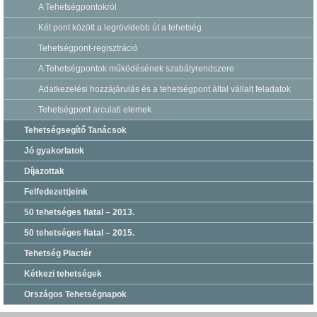
A Tehetségpontokról
Két pont között a legrövidebb út a tehetség
Tehetségpont-regisztráció
A Tehetségpontok működésének szabályrendszere
Adatkezelési hozzájárulás és a tehetségpont által vállalt feladatok
Tehetségpont arculati elemek
Tehetségsegítő Tanácsok
Jó gyakorlatok
Díjazottak
Felfedezettjeink
50 tehetséges fiatal – 2013.
50 tehetséges fiatal – 2015.
Tehetség Piactér
Kétkezi tehetségek
Országos Tehetségnapok