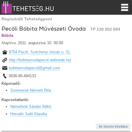
Regisztrált Tehetségpont
Pecöli Bóbita Művészeti Óvoda
TP 130 002 684
Bóbita
Alapítva:
2011. augusztus 10. 00:00
9754 Pecöl, Széchenyi István u. 31.
http://bobitaovodapecol.webnode.hu/
bobitaovodapecol@gmail.com
0036-95-494133
Képviselő:
Szemesné Németh Rita
Kapcsolattartó:
Némethné Sándor Ildikó
Horváth Judit Klaudia
Az összes kinyitása